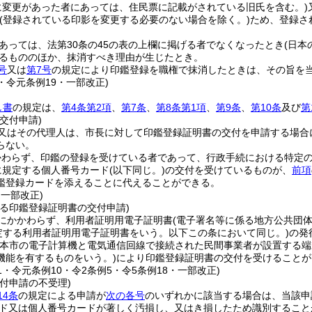
に変更があった者にあっては、住民票に記載がされている旧氏を含む。)
(登録されている印影を変更する必要のない場合を除く。)
ため、登録さ
あっては、法第30条の45の表の上欄に掲げる者でなくなったとき
(日本
るもののほか、抹消すべき理由が生じたとき。
号
又は
第7号
の規定により印鑑登録を職権で抹消したときは、その旨を
4・令元条例19・一部改正)
し書
の規定は、
第4条第2項
、
第7条
、
第8条第1項
、
第9条
、
第10条
及び
第
交付申請)
又はその代理人は、市長に対して印鑑登録証明書の交付を申請する場合
らない。
かわらず、印鑑の登録を受けている者であって、行政手続における特定
に規定する個人番号カード
(以下同じ。)
の交付を受けているものが、
前項
鑑登録カードを添えることに代えることができる。
・一部改正)
よる印鑑登録証明書の交付申請)
にかかわらず、利用者証明用電子証明書
(電子署名等に係る地方公共団
規定する利用者証明用電子証明書をいう。以下この条において同じ。)
の発
(本市の電子計算機と電気通信回線で接続された民間事業者が設置する
機能を有するものをいう。)
により印鑑登録証明書の交付を受けることが
21・令元条例10・令2条例5・令5条例18・一部改正)
付申請の不受理)
14条
の規定による申請が
次の各号
のいずれかに該当する場合は、当該申
ド又は個人番号カードが著しく汚損し、又はき損したため識別すること