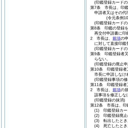
(印鑑登録カードの
第7条
市長は、印
申請者又はその代
(令元条例1
(印鑑登録カードの
第8条
印鑑の登録
再交付申請書に印
2
市長は、
前項
の
に対して直接印鑑
(印鑑登録カードの
第9条
印鑑登録者
らない。
(印鑑登録の廃止申
第10条
印鑑登録者
市長に申請しなけ
(印鑑登録事項の修
第11条
印鑑登録者
2
市長は、
前項
の
該事項を修正しな
(印鑑登録の抹消)
第12条
市長は、印
(1)
印鑑登録カー
(2)
印鑑登録廃止
(3)
転出したとき
(4)
死亡したとき