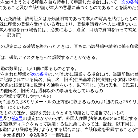
録を受けようとする印鑑を自ら持参して申請した場合において、
次の各
であること及び当該申請が本人の意思に基づくものであることを認めた
した免許証、許可証又は身分証明書であって本人の写真を貼付したもの
既に印鑑の登録を受けている者により、登録申請者が本人に相違ないこ
本人確認を行う場合には、必要に応じ、適宜、口頭で質問を行って補足
4・一部改正)
条
の規定による確認を終わったときは、直ちに当該登録申請者に係る印
項は、磁気ディスクをもって調製することができる。
鑑の数量は、1人1個に限るものとする。
請をされた印鑑が
次の各号
のいずれかに該当する場合には、当該印鑑の
に記録されている氏名、氏、名、旧氏
(住民基本台帳法施行令
(昭和42年
第30条の16第1項に規定する通称をいう。以下同じ。)
又は氏名、旧氏若
の他氏名、旧氏又は通称以外の事項を表しているもの
の印鑑で変形しやすいもの
が1辺の長さ8ミリメートルの正方形に収まるもの又は1辺の長さ25ミ
表しにくいもの
るもののほか、登録を受けようとする印鑑として適当でないもの
号
及び
第2号
の規定にかかわらず、外国人住民
(法第30条の45に規定す
載
(磁気ディスクをもって調製する住民票にあっては、記録。以下同じ。
印鑑により登録を受けようとする場合には、当該印鑑を登録することが
4・令元条例19・令2条例5・一部改正)