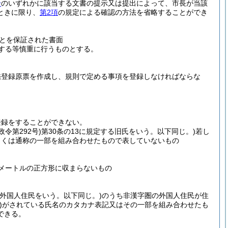
号
のいずれかに該当する文書の提示又は提出によって、市長が当該
ときに限り、
第2項
の規定による確認の方法を省略することができ
とを保証された書面
する等慎重に行うものとする。
鑑登録原票を作成し、規則で定める事項を登録しなければならな
登録をすることができない。
政令第292号)
第30条の13に規定する旧氏をいう。以下同じ。)
若し
しくは通称の一部を組み合わせたもので表していないもの
リメートルの正方形に収まらないもの
る外国人住民をいう。以下同じ。)
のうち非漢字圏の外国人住民が住
)
がされている氏名のカタカナ表記又はその一部を組み合わせたも
できる。