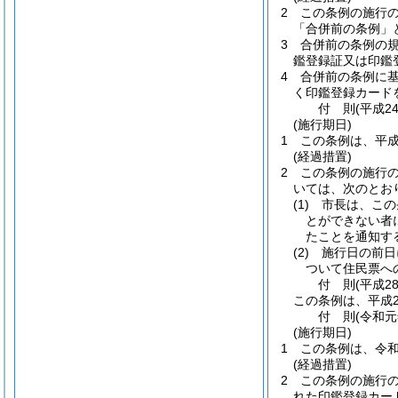
2
この条例の施行
「合併前の条例」
3
合併前の条例の
鑑登録証又は印鑑
4
合併前の条例に
く印鑑登録カード
付
則
(平成2
(施行期日)
1
この条例は、平成
(経過措置)
2
この条例の施行の
いては、次のとお
(1)
市長は、この
とができない者
たことを通知す
(2)
施行日の前日
ついて住民票へ
付
則
(平成2
この条例は、平成2
付
則
(令和
(施行期日)
1
この条例は、令和
(経過措置)
2
この条例の施行
れた印鑑登録カー