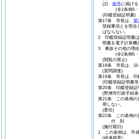
(2)
前号
に掲げる
(令2条例5
(印鑑登録証明書)
第17条
市長は、
第
登録事項とを照合
ばならない。
2
印鑑登録証明書
明書を電子計算機
3
事故その他の理
(令2条例5
(閲覧の禁止)
第18条
市長は、法
(質問調査)
第19条
市長は、印
(印鑑登録証明書等
第20条
印鑑登録証
(野洲市行政手続条
第21条
この条例の
用しない。
(委任)
第22条
この条例の
付
則
(施行期日)
1
この条例は、平成
(経過措置)