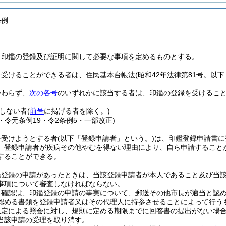
条例
、印鑑の登録及び証明に関して必要な事項を定めるものとする。
を受けることができる者は、住民基本台帳法
(昭和42年法律第81号。以
かわらず、
次の各号
のいずれかに該当する者は、印鑑の登録を受けるこ
しない者
(
前号
に掲げる者を除く。)
4・令元条例19・令2条例5・一部改正)
を受けようとする者
(以下「登録申請者」という。)
は、印鑑登録申請書に
、登録申請者が疾病その他やむを得ない理由により、自ら申請すること
することができる。
鑑登録の申請があったときは、当該登録申請者が本人であること及び当
事項について審査しなければならない。
る確認は、印鑑登録の申請の事実について、郵送その他市長が適当と認
認める書類を登録申請者又はその代理人に持参させることによって行う
規定による照会に対し、規則に定める期限までに回答書の提出がない場
当該申請の受理を取り消す。