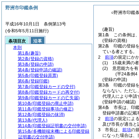
野洲市印鑑条例
○野洲市印鑑
平成16年10月1日 条例第13号
(趣旨)
(令和5年5月11日施行)
第1条
この条例は
(登録の資格)
条項目次
沿革
第2条
印鑑の登録
本則
ている者とする。
第1条
(趣旨)
2
前項
の規定にか
第2条
(登録の資格)
(1)
15歳未満の者
第3条
(登録の申請)
(2)
意思能力を有
第4条
(登録申請の確認)
(平24条例
第5条
(印鑑登録原票)
(登録の申請)
第6条
(登録印鑑)
第3条
印鑑の登録
第7条
(印鑑登録カードの交付)
ならない。
ただし
第8条
(印鑑登録カードの再交付)
代理人により申請
第9条
(印鑑登録カードの亡失届)
(登録申請の確認)
第10条
(印鑑登録の廃止申請)
第4条
市長は、印
第11条
(印鑑登録事項の修正)
登録申請書の記載
第12条
(印鑑登録の抹消)
2
前項
の規定によ
第13条
(代理人)
及び市長が適当と
第14条
(印鑑登録証明書の交付申請)
3
市長は、
前項
の
第15条
(多機能端末機による印鑑登録
になった場合は、
証明書の交付申請)