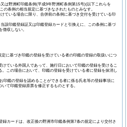
)
又は野洲町印鑑条例
(平成9年野洲町条例第15号)
(以下これらを
この条例の相当規定に基づきなされたものとみなす。
受けている場合に限り、合併前の条例に基づき交付を受けている印
、当該印鑑登録証又は印鑑登録カードと引換えに、この条例に基づ
を徴収しない。
の規定に基づき印鑑の登録を受けている者の印鑑の登録の取扱いにつ
受けている外国人であって、施行日において印鑑の登録を受けるこ
る。
この場合において、印鑑の登録を受けている者に登録を抹消し
お印鑑の登録を認めることができる者に係る氏名等の登録事項に
ついて印鑑登録原票を修正するものとする。
登録カードは、改正後の野洲市印鑑条例第7条の規定により交付さ