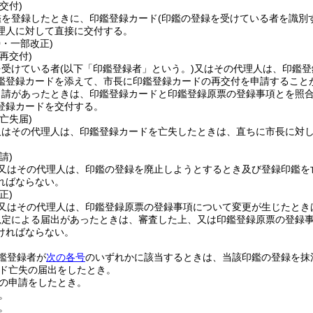
交付)
鑑を登録したときに、印鑑登録カード
(印鑑の登録を受けている者を識別
理人に対して直接に交付する。
0・一部改正)
再交付)
を受けている者
(以下「印鑑登録者」という。)
又はその代理人は、印鑑登
鑑登録カードを添えて、市長に印鑑登録カードの再交付を申請すること
申請があったときは、印鑑登録カードと印鑑登録原票の登録事項とを照
登録カードを交付する。
亡失届)
又はその代理人は、印鑑登録カードを亡失したときは、直ちに市長に対
請)
又はその代理人は、印鑑の登録を廃止しようとするとき及び登録印鑑を
ればならない。
正)
又はその代理人は、印鑑登録原票の登録事項について変更が生じたとき
規定による届出があったときは、審査した上、又は印鑑登録原票の登録
ければならない。
鑑登録者が
次の各号
のいずれかに該当するときは、当該印鑑の登録を抹
ド亡失の届出をしたとき。
の申請をしたとき。
。
。