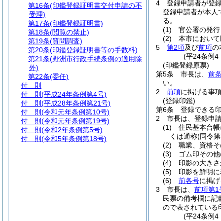
4
登録申請者が登
第16条
(印鑑登録証明書交付申請の不
登録申請者が本人
受理)
る。
第17条
(印鑑登録証明書)
(1)
官公署の発行
第18条
(閲覧の禁止)
(2)
本市において
第19条
(質問調査)
5
第2項
及び
前項
の
第20条
(印鑑登録証明書等の手数料)
(平24条例
第21条
(野洲市行政手続条例の適用除
(印鑑登録原票)
外)
第5条
市長は、
前
第22条
(委任)
い。
付 則
2
前項
に掲げる事
付 則
(平成24年条例第4号)
(登録印鑑)
付 則
(平成28年条例第21号)
第6条
登録できる印
付 則
(令和元年条例第10号)
2
市長は、登録申
付 則
(令和元年条例第19号)
(1)
住民基本台帳
付 則
(令和2年条例第5号)
くは通称
(同令
付 則
(令和5年条例第18号)
(2)
職業、資格そ
(3)
ゴム印その他
(4)
印影の大きさ
(5)
印影を鮮明に
(6)
前各号
に掲げ
3
市長は、
前項第1
民票の備考欄に記
ので表されている
(平24条例