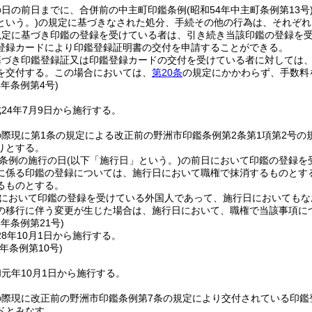
の日の前日までに、合併前の中主町印鑑条例
(昭和54年中主町条例第13号
という。)
の規定に基づきなされた処分、手続その他の行為は、それぞれ
規定に基づき印鑑の登録を受けている者は、引き続き当該印鑑の登録を
登録カードにより印鑑登録証明書の交付を申請することができる。
基づき印鑑登録証又は印鑑登録カードの交付を受けている者に対しては
を交付する。
この場合においては、
第20条
の規定にかかわらず、手数料
4年
条例第4号)
24年7月9日から施行する。
際現に第1条の規定による改正前の野洲市印鑑条例第2条第1項第2号
りとする。
条例の施行の日
(以下「施行日」という。)
の前日において印鑑の登録を
に係る印鑑の登録については、施行日において職権で抹消するものとす
るものとする。
において印鑑の登録を受けている外国人であって、施行日においてもな
の移行に伴う変更が生じた場合は、施行日において、職権で当該事項に
8年
条例第21号)
8年10月1日から施行する。
元年
条例第10号)
元年10月1日から施行する。
の際現に改正前の野洲市印鑑条例第7条の規定により交付されている印鑑
ドとみなす。