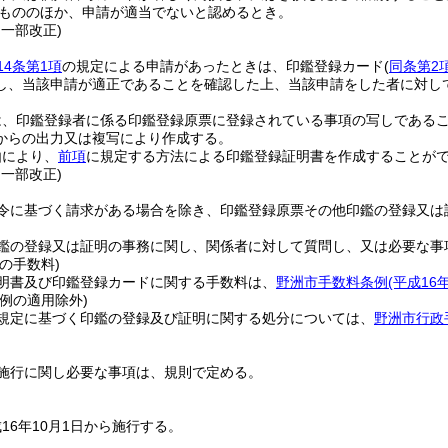
もののほか、申請が適当でないと認めるとき。
・一部改正)
14条第1項
の規定による申請があったときは、印鑑登録カード
(
同条第2
し、当該申請が適正であることを確認した上、当該申請をした者に対し
は、印鑑登録者に係る印鑑登録原票に登録されている事項の写しである
からの出力又は複写により作成する。
由により、
前項
に規定する方法による印鑑登録証明書を作成することが
・一部改正)
令に基づく請求がある場合を除き、印鑑登録原票その他印鑑の登録又は
鑑の登録又は証明の事務に関し、関係者に対して質問し、又は必要な事
の手数料)
明書及び印鑑登録カードに関する手数料は、
野洲市手数料条例
(平成16
例の適用除外)
規定に基づく印鑑の登録及び証明に関する処分については、
野洲市行政
施行に関し必要な事項は、規則で定める。
16年10月1日から施行する。