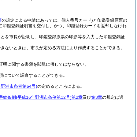
項
の規定による申請にあっては、個人番号カード)
と印鑑登録原票の
て印鑑登録証明書を交付し、かつ、印鑑登録カードを返却しなけれ
ことを市長が証明し、印鑑登録原票の印影等を入力した印鑑登録証
できないときは、市長が定める方法により作成することができる。
証明に関する書類を閲覧に供してはならない。
項について調査することができる。
年野洲市条例第64号)
の定めるところによる。
手続条例
(平成16年野洲市条例第12号)
第2章
及び
第3章
の規定は適