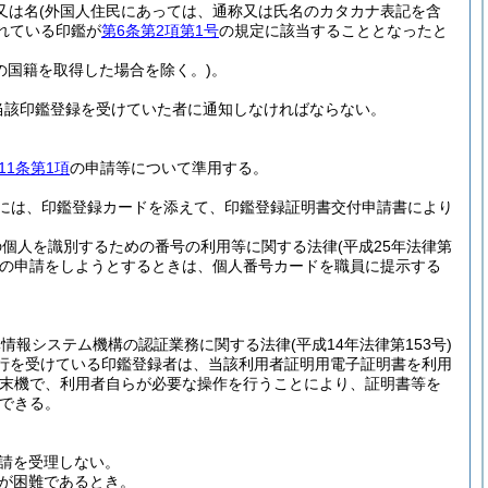
又は名
(外国人住民にあっては、通称又は氏名のカタカナ表記を含
れている印鑑が
第6条第2項第1号
の規定に該当することとなったと
の国籍を取得した場合を除く。)
。
当該印鑑登録を受けていた者に通知しなければならない。
11条第1項
の申請等について準用する。
には、印鑑登録カードを添えて、印鑑登録証明書交付申請書により
の個人を識別するための番号の利用等に関する法律
(平成25年法律第
の申請をしようとするときは、個人番号カードを職員に提示する
体情報システム機構の認証業務に関する法律
(平成14年法律第153号)
行を受けている印鑑登録者は、当該利用者証明用電子証明書を利用
端末機で、利用者自らが必要な操作を行うことにより、証明書等を
できる。
請を受理しない。
が困難であるとき。