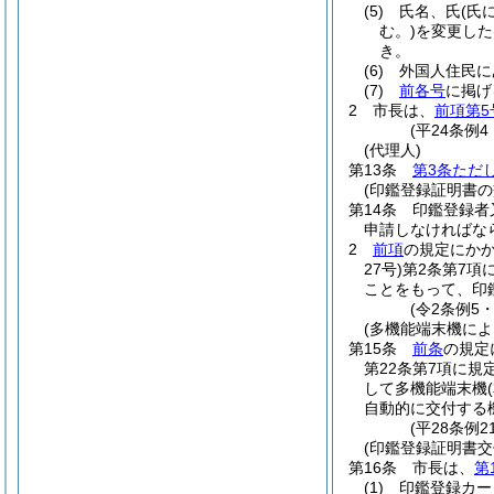
(5)
氏名、氏
(氏
む。)
を変更した
き。
(6)
外国人住民に
(7)
前各号
に掲げ
2
市長は、
前項第5
(平24条例
(代理人)
第13条
第3条ただ
(印鑑登録証明書の
第14条
印鑑登録者
申請しなければな
2
前項
の規定にか
27号)
第2条第7項
ことをもって、印
(令2条例5
(多機能端末機に
第15条
前条
の規定
第22条第7項に
して多機能端末機
自動的に交付する
(平28条例
(印鑑登録証明書交
第16条
市長は、
第
(1)
印鑑登録カー