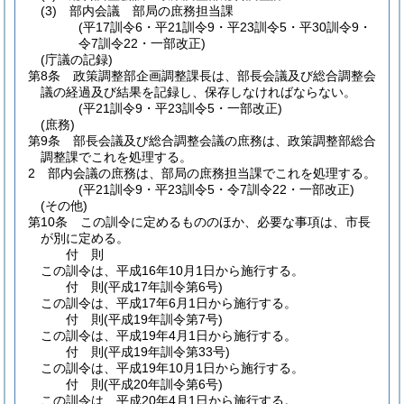
(3)
部内会議 部局の庶務担当課
(平17訓令6・平21訓令9・平23訓令5・平30訓令9・
令7訓令22・一部改正)
(庁議の記録)
第8条
政策調整部企画調整課長は、部長会議及び総合調整会
議の経過及び結果を記録し、保存しなければならない。
(平21訓令9・平23訓令5・一部改正)
(庶務)
第9条
部長会議及び総合調整会議の庶務は、政策調整部総合
調整課でこれを処理する。
2
部内会議の庶務は、部局の庶務担当課でこれを処理する。
(平21訓令9・平23訓令5・令7訓令22・一部改正)
(その他)
第10条
この訓令に定めるもののほか、必要な事項は、市長
が別に定める。
付
則
この訓令は、平成16年10月1日から施行する。
付
則
(平成17年
訓令第6号)
この訓令は、平成17年6月1日から施行する。
付
則
(平成19年
訓令第7号)
この訓令は、平成19年4月1日から施行する。
付
則
(平成19年
訓令第33号)
この訓令は、平成19年10月1日から施行する。
付
則
(平成20年
訓令第6号)
この訓令は、平成20年4月1日から施行する。