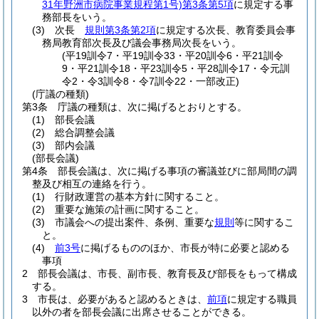
31年野洲市病院事業規程第1号)
第3条第5項
に規定する事
務部長をいう。
(3)
次長
規則第3条第2項
に規定する次長、教育委員会事
務局教育部次長及び議会事務局次長をいう。
(平19訓令7・平19訓令33・平20訓令6・平21訓令
9・平21訓令18・平23訓令5・平28訓令17・令元訓
令2・令3訓令8・令7訓令22・一部改正)
(庁議の種類)
第3条
庁議の種類は、次に掲げるとおりとする。
(1)
部長会議
(2)
総合調整会議
(3)
部内会議
(部長会議)
第4条
部長会議は、次に掲げる事項の審議並びに部局間の調
整及び相互の連絡を行う。
(1)
行財政運営の基本方針に関すること。
(2)
重要な施策の計画に関すること。
(3)
市議会への提出案件、条例、重要な
規則
等に関するこ
と。
(4)
前3号
に掲げるもののほか、市長が特に必要と認める
事項
2
部長会議は、市長、副市長、教育長及び部長をもって構成
する。
3
市長は、必要があると認めるときは、
前項
に規定する職員
以外の者を部長会議に出席させることができる。