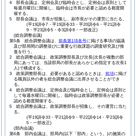
4
部長会議は、定例会及び臨時会とし、定例会は原則として
毎週月曜日に開催し、臨時会は市長が必要と認める都度開
催する。
5
部長会議は、市長が招集し、副市長がその運営に当たる。
(平19訓令7・平19訓令33・平20訓令6・平21訓令
9・平23訓令5・令3訓令8・一部改正)
(総合調整会議)
第5条
総合調整会議は、
前条第1項各号
に掲げる事項の協議
及び部局間の調整並びに重要な行政課題の調査研究及び推
進を行う。
2
総合調整会議は、政策調整部長及び次長
(次長が複数の部
局にあっては、当該部局の部長があらかじめ指定する次長1
人)
で構成する。
3
政策調整部長は、必要があると認めるときは、
前項
に掲げ
る職員以外の者を総合調整会議に出席させることができ
る。
4
総合調整会議は、定例会及び臨時会とし、定例会は原則と
して毎週水曜日に開催し、臨時会は政策調整部長が必要と
認める都度開催する。
5
総合調整会議は、政策調整部長が招集し、その運営に当た
る。
(平19訓令33・平21訓令9・平22訓令14・平23訓令
5・一部改正)
(部内会議)
第6条
部内会議は、部局内
(以下「部内」という。)
の施策の