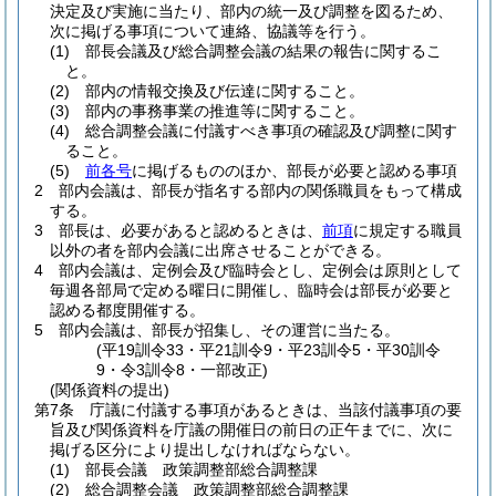
決定及び実施に当たり、部内の統一及び調整を図るため、
次に掲げる事項について連絡、協議等を行う。
(1)
部長会議及び総合調整会議の結果の報告に関するこ
と。
(2)
部内の情報交換及び伝達に関すること。
(3)
部内の事務事業の推進等に関すること。
(4)
総合調整会議に付議すべき事項の確認及び調整に関す
ること。
(5)
前各号
に掲げるもののほか、部長が必要と認める事項
2
部内会議は、部長が指名する部内の関係職員をもって構成
する。
3
部長は、必要があると認めるときは、
前項
に規定する職員
以外の者を部内会議に出席させることができる。
4
部内会議は、定例会及び臨時会とし、定例会は原則として
毎週各部局で定める曜日に開催し、臨時会は部長が必要と
認める都度開催する。
5
部内会議は、部長が招集し、その運営に当たる。
(平19訓令33・平21訓令9・平23訓令5・平30訓令
9・令3訓令8・一部改正)
(関係資料の提出)
第7条
庁議に付議する事項があるときは、当該付議事項の要
旨及び関係資料を庁議の開催日の前日の正午までに、次に
掲げる区分により提出しなければならない。
(1)
部長会議 政策調整部総合調整課
(2)
総合調整会議 政策調整部総合調整課