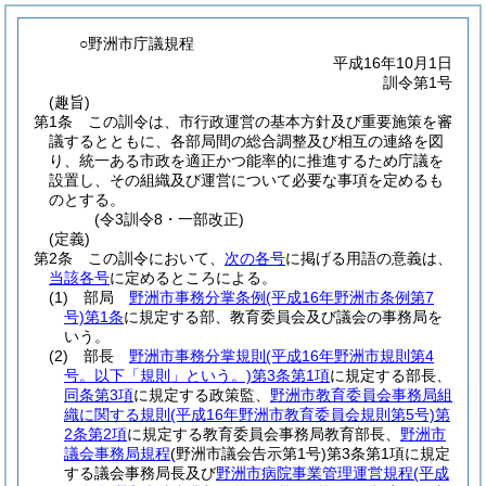
○野洲市庁議規程
平成16年10月1日
訓令第1号
(趣旨)
第1条
この訓令は、市行政運営の基本方針及び重要施策を審
議するとともに、各部局間の総合調整及び相互の連絡を図
り、統一ある市政を適正かつ能率的に推進するため庁議を
設置し、その組織及び運営について必要な事項を定めるも
のとする。
(令3訓令8・一部改正)
(定義)
第2条
この訓令において、
次の各号
に掲げる用語の意義は、
当該各号
に定めるところによる。
(1)
部局
野洲市事務分掌条例
(平成16年野洲市条例第7
号)
第1条
に規定する部、教育委員会及び議会の事務局を
いう。
(2)
部長
野洲市事務分掌規則
(平成16年野洲市規則第4
号。以下「規則」という。)
第3条第1項
に規定する部長、
同条第3項
に規定する政策監、
野洲市教育委員会事務局組
織に関する規則
(平成16年野洲市教育委員会規則第5号)
第
2条第2項
に規定する教育委員会事務局教育部長、
野洲市
議会事務局規程
(野洲市議会告示第1号)
第3条第1項に規定
する議会事務局長及び
野洲市病院事業管理運営規程
(平成