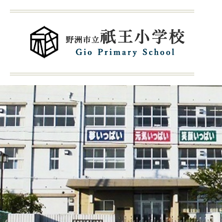
1
枚
目
の
ス
ラ
イ