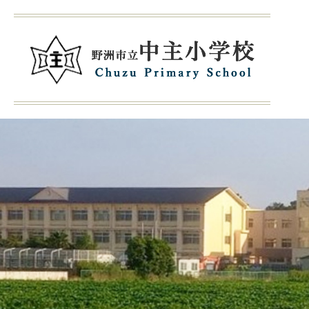
1
枚
目
の
ス
ラ
イ