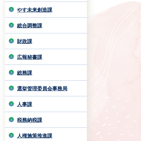
やす未来創造課
総合調整課
財政課
広報秘書課
総務課
選挙管理委員会事務局
人事課
税務納税課
人権施策推進課