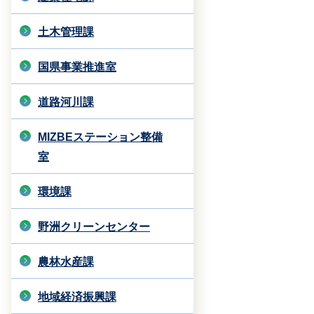
土木管理課
国県事業推進室
道路河川課
MIZBEステーション整備
室
環境課
野洲クリーンセンター
農林水産課
地域経済振興課