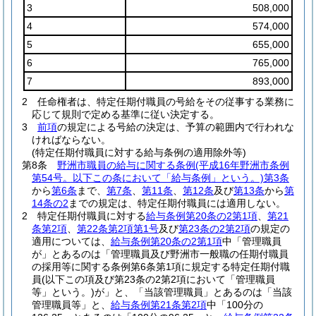
3
508,000
4
574,000
5
655,000
6
765,000
7
893,000
2
任命権者は、特定任期付職員の号給をその従事する業務に
応じて規則で定める基準に従い決定する。
3
前項
の規定による号給の決定は、予算の範囲内で行われな
ければならない。
(特定任期付職員に対する給与条例の適用除外等)
第8条
野洲市職員の給与に関する条例
(平成16年野洲市条例
第54号。以下この条において「給与条例」という。)
第3条
から
第6条
まで、
第7条
、
第11条
、
第12条
及び
第13条
から
第
14条の2
までの規定は、特定任期付職員には適用しない。
2
特定任期付職員に対する
給与条例第20条の2第1項
、
第21
条第2項
、
第22条第2項第1号
及び
第23条の2第2項
の規定の
適用については、
給与条例第20条の2第1項
中「管理職員
が」とあるのは「管理職員及び野洲市一般職の任期付職員
の採用等に関する条例第6条第1項に規定する特定任期付職
員
(以下この項及び第23条の2第2項において「管理職員
等」という。)
が」と、「当該管理職員」とあるのは「当該
管理職員等」と、
給与条例第21条第2項
中「100分の