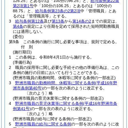
126.25」とあるのは「100分の96.25」と、
給与条例第22条
第2項第1号
中「100分の106.25」とあるのは「100分の
88.75」と、
給与条例第23条の2第2項
中「管理職員」とあ
るのは「管理職員等」とする。
3
給与条例第12条
及び
第13条
から
第14条の2
までの規定は、
第4条
の規定により任期を定めて採用された短時間勤務職員
には適用しない。
(委任)
第9条
この条例の施行に関し必要な事項は、規則で定める。
付
則
(施行期日)
1
この条例は、令和8年4月1日から施行する。
(準備行為)
2
職員の採用等に関し必要な手続その他の準備行為は、この
条例の施行の日前においても行うことができる。
(野洲市職員の勤務時間、休暇等に関する条例の一部改正)
3
野洲市職員の勤務時間、休暇等に関する条例
(平成16年野
洲市条例第40号)
の一部を次の表のように改正する。
〔次のよう〕略
(野洲市職員の育児休業等に関する条例の一部改正)
4
野洲市職員の育児休業等に関する条例
(平成16年野洲市条
例第41号)
の一部を次の表のように改正する。
〔次のよう〕略
(野洲市職員の給与に関する条例の一部改正)
5
野洲市職員の給与に関する条例
の一部を次の表のように改