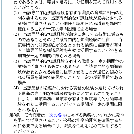
要であるときは、職員を選考により任期を定めて採用する
ことができる。
(1)
当該専門的な知識経験を有する職員の育成に相当の期
間を要するため、当該専門的な知識経験が必要とされる
業務に従事させることが適任と認められる職員を部内で
確保することが一定の期間困難である場合
(2)
当該専門的な知識経験が急速に進歩する技術に係るも
のであることその他当該専門的な知識経験の性質上、当
該専門的な知識経験が必要とされる業務に当該者が有す
る当該専門的な知識経験を有効に活用することができる
期間が一定の期間に限られる場合
(3)
当該専門的な知識経験を有する職員を一定の期間他の
業務に従事させる必要があるため、当該専門的な知識経
験が必要とされる業務に従事させることが適任と認めら
れる職員を部内で確保することが一定の期間困難である
場合
(4)
当該業務が公務外における実務の経験を通じて得られ
る最新の専門的な知識経験を必要とするものであること
により、当該業務に当該者が有する当該専門的な知識経
験を有効に活用することができる期間が一定の期間に限
られる場合
第3条
任命権者は、
次の各号
に掲げる業務のいずれかに期間
を限って従事させることが公務の能率的運営を確保するた
めに必要である場合には、職員を任期を定めて採用するこ
とができる。