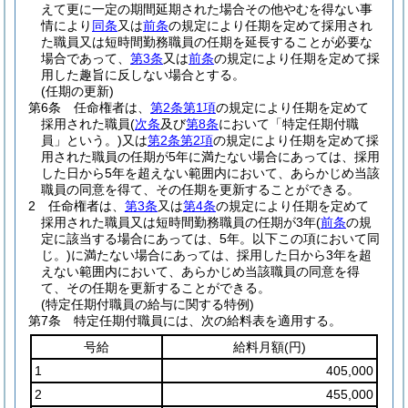
えて更に一定の期間延期された場合その他やむを得ない事
情により
同条
又は
前条
の規定により任期を定めて採用され
た職員又は短時間勤務職員の任期を延長することが必要な
場合であって、
第3条
又は
前条
の規定により任期を定めて採
用した趣旨に反しない場合とする。
(任期の更新)
第6条
任命権者は、
第2条第1項
の規定により任期を定めて
採用された職員
(
次条
及び
第8条
において「特定任期付職
員」という。)
又は
第2条第2項
の規定により任期を定めて採
用された職員の任期が5年に満たない場合にあっては、採用
した日から5年を超えない範囲内において、あらかじめ当該
職員の同意を得て、その任期を更新することができる。
2
任命権者は、
第3条
又は
第4条
の規定により任期を定めて
採用された職員又は短時間勤務職員の任期が3年
(
前条
の規
定に該当する場合にあっては、5年。以下この項において同
じ。)
に満たない場合にあっては、採用した日から3年を超
えない範囲内において、あらかじめ当該職員の同意を得
て、その任期を更新することができる。
(特定任期付職員の給与に関する特例)
第7条
特定任期付職員には、次の給料表を適用する。
号給
給料月額
(円)
1
405,000
2
455,000