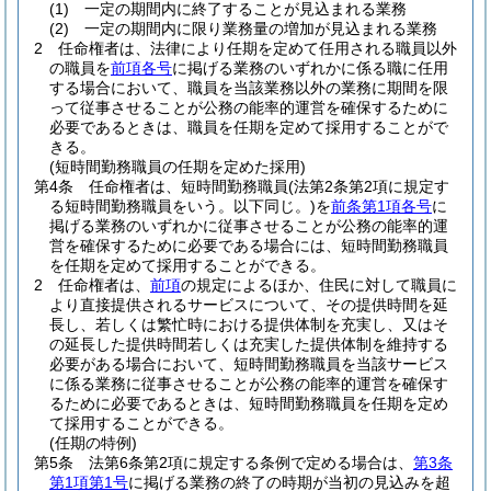
(1)
一定の期間内に終了することが見込まれる業務
(2)
一定の期間内に限り業務量の増加が見込まれる業務
2
任命権者は、法律により任期を定めて任用される職員以外
の職員を
前項各号
に掲げる業務のいずれかに係る職に任用
する場合において、職員を当該業務以外の業務に期間を限
って従事させることが公務の能率的運営を確保するために
必要であるときは、職員を任期を定めて採用することがで
きる。
(短時間勤務職員の任期を定めた採用)
第4条
任命権者は、短時間勤務職員
(法第2条第2項に規定す
る短時間勤務職員をいう。以下同じ。)
を
前条第1項各号
に
掲げる業務のいずれかに従事させることが公務の能率的運
営を確保するために必要である場合には、短時間勤務職員
を任期を定めて採用することができる。
2
任命権者は、
前項
の規定によるほか、住民に対して職員に
より直接提供されるサービスについて、その提供時間を延
長し、若しくは繁忙時における提供体制を充実し、又はそ
の延長した提供時間若しくは充実した提供体制を維持する
必要がある場合において、短時間勤務職員を当該サービス
に係る業務に従事させることが公務の能率的運営を確保す
るために必要であるときは、短時間勤務職員を任期を定め
て採用することができる。
(任期の特例)
第5条
法第6条第2項に規定する条例で定める場合は、
第3条
第1項第1号
に掲げる業務の終了の時期が当初の見込みを超