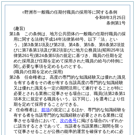
○野洲市一般職の任期付職員の採用等に関する条例
令和8年3月25日
条例第1号
(趣旨)
第1条
この条例は、地方公共団体の一般職の任期付職員の採
用に関する法律
(平成14年法律第48号。以下「法」とい
う。)
第3条第1項及び第2項、第4条、第5条、第6条第2項並
びに第7条第1項及び第2項並びに地方公務員法
(昭和25年法
律第261号)
第24条第5項の規定に基づき、職員の任期を定
めた採用及び任期を定めて採用された職員の給与の特例に
関し必要な事項を定めるものとする。
(職員の任期を定めた採用)
第2条
任命権者は、高度の専門的な知識経験又は優れた識見
を有する者をその者が有する当該高度の専門的な知識経験
又は優れた識見を一定の期間活用して遂行することが特に
必要とされる業務に従事させる場合には、職員
(法第2条第1
項本文に規定する職員をいう。以下同じ。)
を選考により任
期を定めて採用することができる。
2
任命権者は、
前項
の規定によるほか、専門的な知識経験を
有する者を当該専門的な知識経験が必要とされる業務に従
事させる場合において、
次の各号
に掲げる場合のいずれか
に該当するときであって、当該者を当該業務に期間を限っ
て従事させることが公務の能率的運営を確保するために必