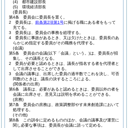
(4)
都市建設部長
(5)
環境経済部長
(委員長)
第4条
委員会に委員長を置く。
2
委員長は、
前条第2項第1号
に掲げる職にある者をもって
充てる。
3
委員長は、委員会の事務を総理する。
4
委員長に事故があるとき、又は欠けたときは、委員長のあ
らかじめ指定する委員がその職務を代理する。
(会議)
第5条
委員会の会議
(以下「会議」という。)
は、委員長が招
集し、その議長となる。
2
委員が必要と認めるときは、議長が指名する者を代理者と
して出席させることができる。
3
会議の議事は、出席した委員の過半数でこれを決し、可否
同数のときは、議長の決するところによる。
(関係者の出席)
第6条
議長は、必要があると認めるときは、委員以外の者を
会議に出席させ、意見又は説明を求めることができる。
(庶務)
第7条
委員会の庶務は、政策調整部やす未来創造課において
処理する。
(その他)
第8条
この訓令に定めるもののほか、会議の議事及び運営に
関し必要な事項は、委員長が会議に諮って定める。