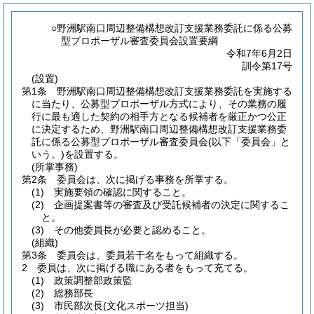
○野洲駅南口周辺整備構想改訂支援業務委託に係る公募
型プロポーザル審査委員会設置要綱
令和7年6月2日
訓令第17号
(設置)
第1条
野洲駅南口周辺整備構想改訂支援業務委託を実施する
に当たり、公募型プロポーザル方式により、その業務の履
行に最も適した契約の相手方となる候補者を厳正かつ公正
に決定するため、野洲駅南口周辺整備構想改訂支援業務委
託に係る公募型プロポーザル審査委員会
(以下「委員会」と
いう。)
を設置する。
(所掌事務)
第2条
委員会は、次に掲げる事務を所掌する。
(1)
実施要領の確認に関すること。
(2)
企画提案書等の審査及び受託候補者の決定に関するこ
と。
(3)
その他委員長が必要と認めること。
(組織)
第3条
委員会は、委員若干名をもって組織する。
2
委員は、次に掲げる職にある者をもって充てる。
(1)
政策調整部政策監
(2)
総務部長
(3)
市民部次長
(文化スポーツ担当)