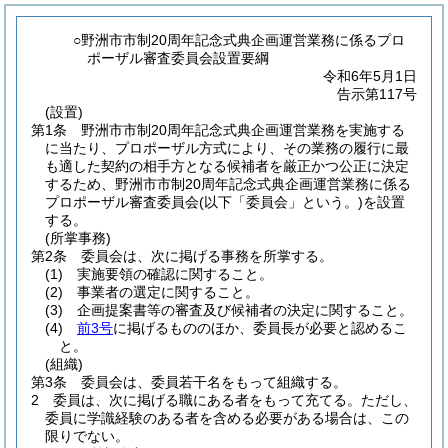
○野洲市市制20周年記念式典企画運営業務に係るプロ
ポーザル審査委員会設置要綱
令和6年5月1日
告示第117号
(設置)
第1条
野洲市市制20周年記念式典企画運営業務を実施する
に当たり、プロポーザル方式により、その業務の履行に最
も適した契約の相手方となる候補者を厳正かつ公正に決定
するため、野洲市市制20周年記念式典企画運営業務に係る
プロポーザル審査委員会
(以下「委員会」という。)
を設置
する。
(所掌事務)
第2条
委員会は、次に掲げる事務を所掌する。
(1)
実施要領の確認に関すること。
(2)
事業者の選定に関すること。
(3)
企画提案書等の審査及び候補者の決定に関すること。
(4)
前3号
に掲げるもののほか、委員長が必要と認めるこ
と。
(組織)
第3条
委員会は、委員若干名をもって組織する。
2
委員は、次に掲げる職にある者をもって充てる。
ただし、
委員に学識経験のある者を含める必要がある場合は、この
限りでない。