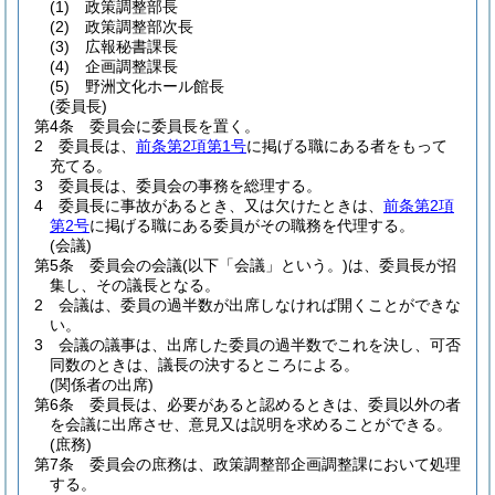
(1)
政策調整部長
(2)
政策調整部次長
(3)
広報秘書課長
(4)
企画調整課長
(5)
野洲文化ホール館長
(委員長)
第4条
委員会に委員長を置く。
2
委員長は、
前条第2項第1号
に掲げる職にある者をもって
充てる。
3
委員長は、委員会の事務を総理する。
4
委員長に事故があるとき、又は欠けたときは、
前条第2項
第2号
に掲げる職にある委員がその職務を代理する。
(会議)
第5条
委員会の会議
(以下「会議」という。)
は、委員長が招
集し、その議長となる。
2
会議は、委員の過半数が出席しなければ開くことができな
い。
3
会議の議事は、出席した委員の過半数でこれを決し、可否
同数のときは、議長の決するところによる。
(関係者の出席)
第6条
委員長は、必要があると認めるときは、委員以外の者
を会議に出席させ、意見又は説明を求めることができる。
(庶務)
第7条
委員会の庶務は、政策調整部企画調整課において処理
する。