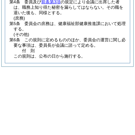
第4条
委員及び
前条第3項
の規定により会議に出席した者
は、職務上知り得た秘密を漏らしてはならない。
その職を
退いた後も、同様とする。
(庶務)
第5条
委員会の庶務は、健康福祉部健康推進課において処理
する。
(その他)
第6条
この規則に定めるもののほか、委員会の運営に関し必
要な事項は、委員長が会議に諮って定める。
付
則
この規則は、公布の日から施行する。