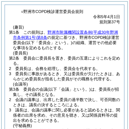
○野洲市COPD検診運営委員会規則
令和5年4月1日
規則第37号
(趣旨)
第1条
この規則は、
野洲市附属機関設置条例
(平成30年野洲
市条例第1号)
第8条
の規定に基づき、野洲市COPD検診運営
委員会
(以下「委員会」という。)
の組織、運営その他必要
な事項を定めるものとする。
(委員長)
第2条
委員会に委員長を置き、委員の互選によりこれを定め
る。
2
委員長は、会務を総理し、委員会を代表する。
3
委員長に事故があるとき、又は委員長が欠けたときは、あ
らかじめ委員長が指名した委員がその職務を代理する。
(会議等)
第3条
委員会の会議
(以下「会議」という。)
は、委員長が招
集し、その議長となる。
2
会議の議事は、出席した委員の過半数で決し、可否同数の
ときは、議長の決するところによる。
3
議長は、会議の議事に関し必要があると認めるときは、関
係者の出席を求め、その意見を聴き、又は関係資料等の提
出を求めることができる。
(守秘義務)