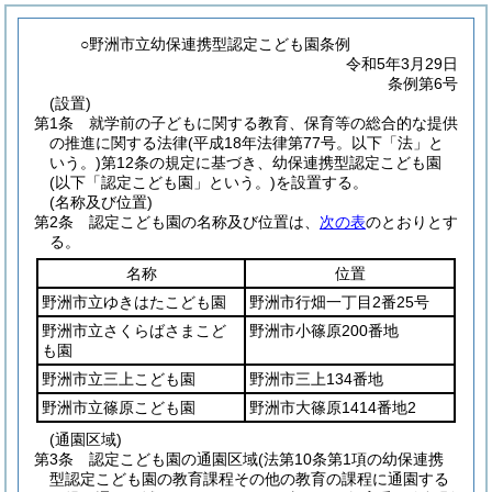
○野洲市立幼保連携型認定こども園条例
令和5年3月29日
条例第6号
(設置)
第1条
就学前の子どもに関する教育、保育等の総合的な提供
の推進に関する法律
(平成18年法律第77号。以下「法」と
いう。)
第12条の規定に基づき、幼保連携型認定こども園
(以下「認定こども園」という。)
を設置する。
(名称及び位置)
第2条
認定こども園の名称及び位置は、
次の表
のとおりとす
る。
名称
位置
野洲市立ゆきはたこども園
野洲市行畑一丁目2番25号
野洲市立さくらばさまこど
野洲市小篠原200番地
も園
野洲市立三上こども園
野洲市三上134番地
野洲市立篠原こども園
野洲市大篠原1414番地2
(通園区域)
第3条
認定こども園の通園区域
(法第10条第1項の幼保連携
型認定こども園の教育課程その他の教育の課程に通園する