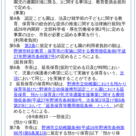
園児の通園区域に限る。)
に関する事項は、教育委員会規則
で定める。
(事業)
第4条
認定こども園は、法及び就学前の子どもに関する教
育、保育等の総合的な提供の推進に関する法律施行規則
(平
成26年内閣府・文部科学省・厚生労働省令第2号)
に定める
事業のほか、市長が必要と認める事業を行う。
(利用者負担)
第5条
第2条
に規定する認定こども園の利用者負担の額は、
野洲市特定教育・保育等の実施に関する費用徴収条例
(平成
27年野洲市条例第7号)
の定めるところによる。
(延長保育)
第6条
市長は、延長保育
(規則で定める日及び時間におい
て、児童の保護者の希望に応じて実施する保育をいう。
次
項
において同じ。)
を実施することができる。
2
延長保育の保育料の額は、
野洲市立幼稚園における預かり
保育等並びに野洲市立幼保連携型認定こども園における延
長保育、預かり保育及び乳児等通園支援事業に関する費用
徴収条例
(平成27年野洲市条例第8号。次条第2項及び第8条
第2項において「延長保育等費用徴収条例」という。)
の定
めるところによる。
(令8条例10・一部改正)
(預かり保育)
第7条
市長は、
野洲市立幼稚園条例
(平成16年野洲市条例第
86号)
第6条第1項
に規定する預かり保育
(以下「預かり保