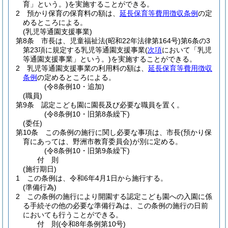
育」という。)
を実施することができる。
2
預かり保育の保育料の額は、
延長保育等費用徴収条例
の定
めるところによる。
(乳児等通園支援事業)
第8条
市長は、児童福祉法
(昭和22年法律第164号)
第6条の3
第23項に規定する乳児等通園支援事業
(
次項
において「乳児
等通園支援事業」という。)
を実施することができる。
2
乳児等通園支援事業の利用料の額は、
延長保育等費用徴収
条例
の定めるところによる。
(令8条例10・追加)
(職員)
第9条
認定こども園に園長及び必要な職員を置く。
(令8条例10・旧第8条繰下)
(委任)
第10条
この条例の施行に関し必要な事項は、市長
(預かり保
育にあっては、野洲市教育委員会)
が別に定める。
(令8条例10・旧第9条繰下)
付
則
(施行期日)
1
この条例は、令和6年4月1日から施行する。
(準備行為)
2
この条例の施行により開園する認定こども園への入園に係
る手続その他の必要な準備行為は、この条例の施行の日前
においても行うことができる。
付
則
(令和8年
条例第10号)