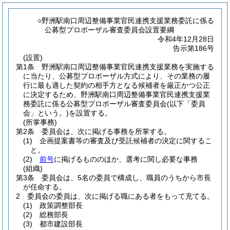
○野洲駅南口周辺整備事業官民連携支援業務委託に係る
公募型プロポーザル審査委員会設置要綱
令和4年12月28日
告示第186号
(設置)
第1条
野洲駅南口周辺整備事業官民連携支援業務を実施する
に当たり、公募型プロポーザル方式により、その業務の履
行に最も適した契約の相手方となる候補者を厳正かつ公正
に決定するため、野洲駅南口周辺整備事業官民連携支援業
務委託に係る公募型プロポーザル審査委員会
(以下「委員
会」という。)
を設置する。
(所掌事務)
第2条
委員会は、次に掲げる事務を所掌する。
(1)
企画提案書等の審査及び受託候補者の決定に関するこ
と。
(2)
前号
に掲げるもののほか、選考に関し必要な事務
(組織)
第3条
委員会は、5名の委員で構成し、職員のうちから市長
が任命する。
2
委員会の委員は、次に掲げる職にある者をもって充てる。
(1)
政策調整部長
(2)
総務部長
(3)
都市建設部長