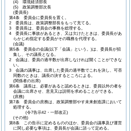
(4)
環境経済部長
(5)
政策調整部次長
(委員長)
第4条
委員会に委員長を置く。
2
委員長は、政策調整部長をもって充てる。
3
委員長は、委員会の事務を総理する。
4
委員長に事故があるとき、又は欠けたときは、委員長があ
らかじめ指定する委員がその職務を代理する。
(会議)
第5条
委員会の会議
(以下「会議」という。)
は、委員長が招
集し、その議長となる。
2
会議は、委員の過半数が出席しなければ開くことができな
い。
3
会議の議事は、出席した委員の過半数でこれを決し、可否
同数のときは、議長の決するところによる。
(関係者の出席)
第6条
議長は、必要があると認めるときは、委員以外の者を
会議に出席させ、意見又は説明を求めることができる。
(庶務)
第7条
委員会の庶務は、政策調整部やす未来創造課において
処理する。
(令7告示42・一部改正)
(その他)
第8条
この告示に定めるもののほか、委員会の議事及び運営
に関し必要な事項は、委員長が会議に諮って定める。