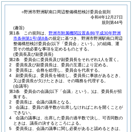
○野洲市野洲駅南口周辺整備構想検討委員会規則
令和4年12月27日
規則第44号
(趣旨)
第1条
この規則は、
野洲市附属機関設置条例
(平成30年野洲
市条例第1号)
第8条
の規定に基づき、野洲市野洲駅南口周辺
整備構想検討委員会
(以下「委員会」という。)
の組織、運
営その他必要な事項を定めるものとする。
(委員長及び副委員長)
第2条
委員会に委員長及び副委員長をそれぞれ1人を置く。
2
委員長及び副委員長は、委員の互選により定める。
3
委員長は、会務を総理し、委員会を代表する。
4
副委員長は、委員長を補佐し、委員長に事故があるとき、
又は委員長が欠けたときは、その職務を代理する。
(会議等)
第3条
委員会の会議
(以下「会議」という。)
は、委員長が招
集する。
2
委員長は、会議の議長となる。
3
会議は、委員の過半数が出席しなければこれを開くことが
できない。
4
会議の議事は、出席した委員の過半数で決し、可否同数の
ときは、議長の決するところによる。
5
委員長は、会議の議事に関し必要があると認めるときは、