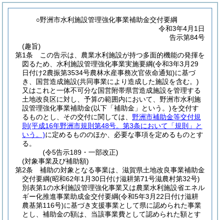
○野洲市水利施設管理強化事業補助金交付要綱
令和3年4月1日
告示第84号
(趣旨)
第1条
この告示は、農業水利施設が持つ多面的機能の発揮を
図るため、水利施設管理強化事業実施要綱
(令和3年3月29
日付け2農振第3534号農林水産事務次官依命通知)
に基づ
き、国営造成施設
(共同事業により造成した施設を含む。)
又はこれと一体不可分な国営附帯県営造成施設を管理する
土地改良区に対し、予算の範囲内において、野洲市水利施
設管理強化事業補助金
(以下「補助金」という。)
を交付す
るものとし、その交付に関しては、
野洲市補助金等交付規
則
(平成16年野洲市規則第48号。第3条において「規則」と
いう。)
に定めるもののほか、必要な事項を定めるものとす
る。
(令5告示189・一部改正)
(対象事業及び補助額)
第2条
補助の対象となる事業は、滋賀県土地改良事業補助金
交付要綱
(昭和62年1月30日付け滋耕第71号滋農村第32号)
別表第1の水利施設管理強化事業又は農業水利施設省エネル
ギー化推進事業助成金交付要綱
(令和5年3月22日付け滋耕
農基第116号)
に基づき支援事業として県に認められた事業
とし、補助金の額は、当該事業費として認められた額とす