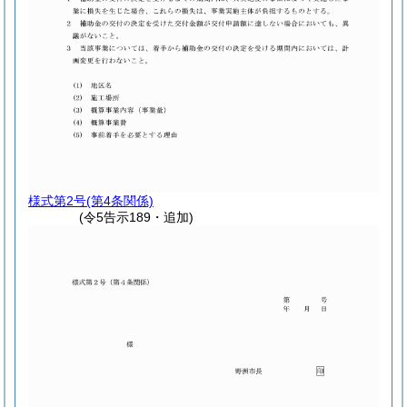
様式第2号
(第4条関係)
(令5告示189・追加)