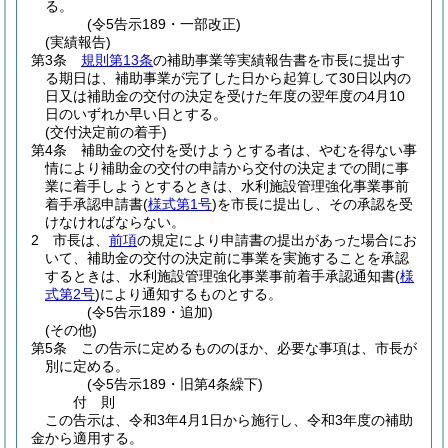
る。
(令5告示189・一部改正)
(実績報告)
第3条
規則第13条
の補助事業等実績報告書を市長に提出す
る期日は、補助事業が完了した日から起算して30日以内の
日又は補助金の交付の決定を受けた年度の翌年度の4月10
日のいずれか早い日とする。
(交付決定前の着手)
第4条
補助金の交付を受けようとする者は、やむを得ない事
情により補助金の交付の申請から交付の決定までの間に事
業に着手しようとするときは、水利施設管理強化事業事前
着手承認申請書
(
様式第1号
)
を市長に提出し、その承認を受
けなければならない。
2
市長は、
前項
の規定により申請書の提出があった場合にお
いて、補助金の交付の決定前に事業を実施することを承認
するときは、水利施設管理強化事業事前着手承認通知書
(
様
式第2号
)
により通知するものとする。
(令5告示189・追加)
(その他)
第5条
この告示に定めるもののほか、必要な事項は、市長が
別に定める。
(令5告示189・旧第4条繰下)
付
則
この告示は、令和3年4月1日から施行し、令和3年度の補助
金から適用する。