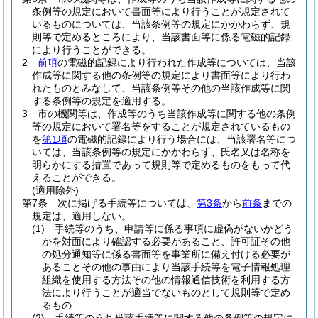
条例等の規定において書面等により行うことが規定されて
いるものについては、当該条例等の規定にかかわらず、規
則等で定めるところにより、当該書面等に係る電磁的記録
により行うことができる。
2
前項
の電磁的記録により行われた作成等については、当該
作成等に関する他の条例等の規定により書面等により行わ
れたものとみなして、当該条例等その他の当該作成等に関
する条例等の規定を適用する。
3
市の機関等は、作成等のうち当該作成等に関する他の条例
等の規定において署名等をすることが規定されているもの
を
第1項
の電磁的記録により行う場合には、当該署名等につ
いては、当該条例等の規定にかかわらず、氏名又は名称を
明らかにする措置であって規則等で定めるものをもって代
えることができる。
(適用除外)
第7条
次に掲げる手続等については、
第3条
から
前条
までの
規定は、適用しない。
(1)
手続等のうち、申請等に係る事項に虚偽がないかどう
かを対面により確認する必要があること、許可証その他
の処分通知等に係る書面等を事業所に備え付ける必要が
あることその他の事由により当該手続等を電子情報処理
組織を使用する方法その他の情報通信技術を利用する方
法により行うことが適当でないものとして規則等で定め
るもの