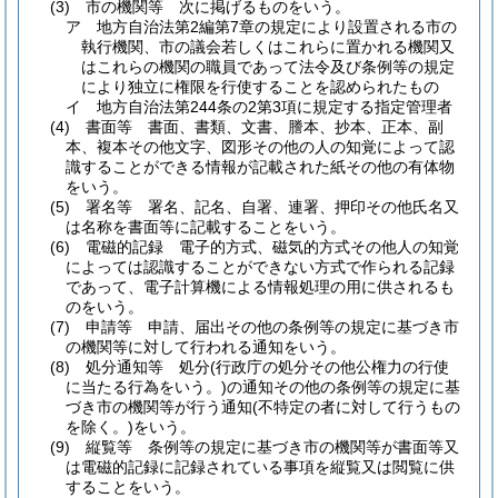
(3)
市の機関等 次に掲げるものをいう。
ア
地方自治法第2編第7章の規定により設置される市の
執行機関、市の議会若しくはこれらに置かれる機関又
はこれらの機関の職員であって法令及び条例等の規定
により独立に権限を行使することを認められたもの
イ
地方自治法第244条の2第3項に規定する指定管理者
(4)
書面等 書面、書類、文書、謄本、抄本、正本、副
本、複本その他文字、図形その他の人の知覚によって認
識することができる情報が記載された紙その他の有体物
をいう。
(5)
署名等 署名、記名、自署、連署、押印その他氏名又
は名称を書面等に記載することをいう。
(6)
電磁的記録 電子的方式、磁気的方式その他人の知覚
によっては認識することができない方式で作られる記録
であって、電子計算機による情報処理の用に供されるも
のをいう。
(7)
申請等 申請、届出その他の条例等の規定に基づき市
の機関等に対して行われる通知をいう。
(8)
処分通知等 処分
(行政庁の処分その他公権力の行使
に当たる行為をいう。)
の通知その他の条例等の規定に基
づき市の機関等が行う通知
(不特定の者に対して行うもの
を除く。)
をいう。
(9)
縦覧等 条例等の規定に基づき市の機関等が書面等又
は電磁的記録に記録されている事項を縦覧又は閲覧に供
することをいう。