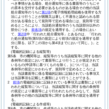
べき事情がある場合、処分通知等に係る書面等のうちにそ
の原本を交付する必要があるものがある場合その他の当該
処分通知等のうちに
第1項
の電子情報処理組織を使用する方
法により行うことが困難又は著しく不適当と認められる部
分がある場合として規則等で定める場合には、規則等で定
めるところにより、当該処分通知等のうち当該部分以外の
部分につき、
前各項
の規定を適用する。
この場合におい
て、
第2項
中「行われた処分通知等」とあるのは、「行われ
た処分通知等
(第5項の規定により前項の規定を適用する部
分に限る。以下この項から第4項までにおいて同じ。)
」と
する。
(電磁的記録による縦覧等)
第5条
市の機関等は、縦覧等のうち当該縦覧等に関する他の
条例等の規定において書面等により行うことが規定されて
いるもの
(申請等に基づくものを除く。)
については、当該
条例等の規定にかかわらず、規則等で定めるところによ
り、当該書面等に係る電磁的記録に記録されている事項又
は当該事項を記載した書類により行うことができる。
2
前項
の電磁的記録に記録されている事項又は書類により行
われた縦覧等については、当該縦覧等に関する他の条例等
の規定により書面等により行われたものとみなして、当該
条例等その他の当該縦覧等に関する条例等の規定を適用す
る。
(電磁的記録による作成等)
第6条
市の機関等は、作成等のうち当該作成等に関する他の