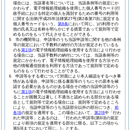
場合には、当該署名等については、当該条例等の規定にか
かわらず、電子情報処理組織を使用した個人番号カード
(行
政手続における特定の個人を識別するための番号の利用等
に関する法律
(平成25年法律第27号)
第2条第7項に規定する
個人番号カードをいう。
第8条
において同じ。)
の利用その
他の氏名又は名称を明らかにする措置であって規則等で定
めるものをもって代えさせることができる。
5
市の機関等は、申請等のうち当該申請等に関する他の条例
等の規定において手数料の納付の方法が規定されているも
のを
第1項
の電子情報処理組織を使用する方法により行わせ
る場合には、当該手数料の納付については、当該条例等の
規定にかかわらず、電子情報処理組織を使用する方法その
他の情報通信技術を利用する方法であって規則等で定める
ものをもって行わせることができる。
6
申請等をする者について対面により本人確認をするべき事
情がある場合、申請等に係る書面等のうちにその原本を確
認する必要があるものがある場合その他の当該申請等のう
ちに
第1項
の電子情報処理組織を使用する方法により行わせ
ることが困難又は著しく不適当と認められる部分がある場
合として規則等で定める場合には、規則等で定めるところ
により、当該申請等のうち当該部分以外の部分につき、
前
各項
の規定を適用する。
この場合において、
第2項
中「行わ
れた申請等」とあるのは、「行われた申請等
(第6項の規定
により前項の規定を適用する部分に限る。以下この項から
第5項までにおいて同じ。)
」とする。