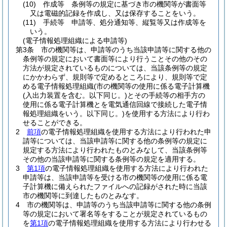
(10)
作成等 条例等の規定に基づき市の機関等が書面等
又は電磁的記録を作成し、又は保存することをいう。
(11)
手続等 申請等、処分通知等、縦覧等又は作成等を
いう。
(電子情報処理組織による申請等)
第3条
市の機関等は、申請等のうち当該申請等に関する他の
条例等の規定において書面等により行うことその他のその
方法が規定されているものについては、当該条例等の規定
にかかわらず、規則等で定めるところにより、規則等で定
める電子情報処理組織
(市の機関等の使用に係る電子計算機
(入出力装置を含む。以下同じ。)
とその手続等の相手方の
使用に係る電子計算機とを電気通信回線で接続した電子情
報処理組織をいう。以下同じ。)
を使用する方法により行わ
せることができる。
2
前項
の電子情報処理組織を使用する方法により行われた申
請等については、当該申請等に関する他の条例等の規定に
規定する方法により行われたものとみなして、当該条例等
その他の当該申請等に関する条例等の規定を適用する。
3
第1項
の電子情報処理組織を使用する方法により行われた
申請等は、当該申請等を受ける市の機関等の使用に係る電
子計算機に備えられたファイルへの記録がされた時に当該
市の機関等に到達したものとみなす。
4
市の機関等は、申請等のうち当該申請等に関する他の条例
等の規定において署名等をすることが規定されているもの
を
第1項
の電子情報処理組織を使用する方法により行わせる