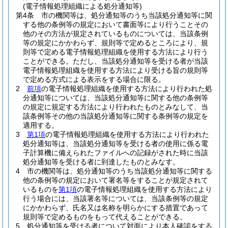
(電子情報処理組織による処分通知等)
第4条
市の機関等は、処分通知等のうち当該処分通知等に関
する他の条例等の規定において書面等により行うことその
他のその方法が規定されているものについては、当該条例
等の規定にかかわらず、規則等で定めるところにより、規
則等で定める電子情報処理組織を使用する方法により行う
ことができる。
ただし、当該処分通知等を受ける者が当該
電子情報処理組織を使用する方法により受ける旨の規則等
で定める方式による表示をする場合に限る。
2
前項
の電子情報処理組織を使用する方法により行われた処
分通知等については、当該処分通知等に関する他の条例等
の規定に規定する方法により行われたものとみなして、当
該条例等その他の当該処分通知等に関する条例等の規定を
適用する。
3
第1項
の電子情報処理組織を使用する方法により行われた
処分通知等は、当該処分通知等を受ける者の使用に係る電
子計算機に備えられたファイルへの記録がされた時に当該
処分通知等を受ける者に到達したものとみなす。
4
市の機関等は、処分通知等のうち当該処分通知等に関する
他の条例等の規定において署名等をすることが規定されて
いるものを
第1項
の電子情報処理組織を使用する方法により
行う場合には、当該署名等については、当該条例等の規定
にかかわらず、氏名又は名称を明らかにする措置であって
規則等で定めるものをもって代えることができる。
5
処分通知等を受ける者について対面により本人確認をする