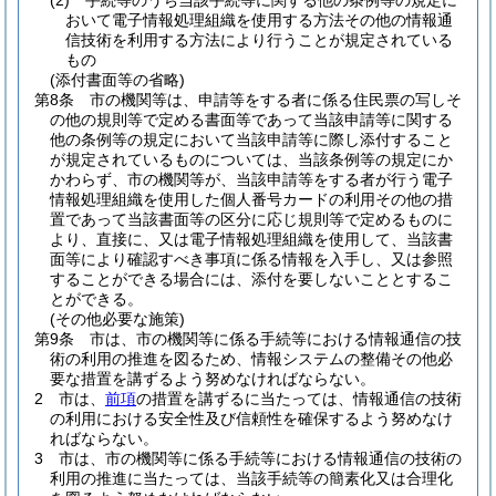
(2)
手続等のうち当該手続等に関する他の条例等の規定に
おいて電子情報処理組織を使用する方法その他の情報通
信技術を利用する方法により行うことが規定されている
もの
(添付書面等の省略)
第8条
市の機関等は、申請等をする者に係る住民票の写しそ
の他の規則等で定める書面等であって当該申請等に関する
他の条例等の規定において当該申請等に際し添付すること
が規定されているものについては、当該条例等の規定にか
かわらず、市の機関等が、当該申請等をする者が行う電子
情報処理組織を使用した個人番号カードの利用その他の措
置であって当該書面等の区分に応じ規則等で定めるものに
より、直接に、又は電子情報処理組織を使用して、当該書
面等により確認すべき事項に係る情報を入手し、又は参照
することができる場合には、添付を要しないこととするこ
とができる。
(その他必要な施策)
第9条
市は、市の機関等に係る手続等における情報通信の技
術の利用の推進を図るため、情報システムの整備その他必
要な措置を講ずるよう努めなければならない。
2
市は、
前項
の措置を講ずるに当たっては、情報通信の技術
の利用における安全性及び信頼性を確保するよう努めなけ
ればならない。
3
市は、市の機関等に係る手続等における情報通信の技術の
利用の推進に当たっては、当該手続等の簡素化又は合理化