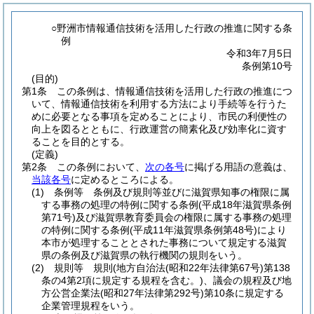
○野洲市情報通信技術を活用した行政の推進に関する条
例
令和3年7月5日
条例第10号
(目的)
第1条
この条例は、情報通信技術を活用した行政の推進につ
いて、情報通信技術を利用する方法により手続等を行うた
めに必要となる事項を定めることにより、市民の利便性の
向上を図るとともに、行政運営の簡素化及び効率化に資す
ることを目的とする。
(定義)
第2条
この条例において、
次の各号
に掲げる用語の意義は、
当該各号
に定めるところによる。
(1)
条例等 条例及び規則等並びに滋賀県知事の権限に属
する事務の処理の特例に関する条例
(平成18年滋賀県条例
第71号)
及び滋賀県教育委員会の権限に属する事務の処理
の特例に関する条例
(平成11年滋賀県条例第48号)
により
本市が処理することとされた事務について規定する滋賀
県の条例及び滋賀県の執行機関の規則をいう。
(2)
規則等 規則
(地方自治法
(昭和22年法律第67号)
第138
条の4第2項に規定する規程を含む。)
、議会の規程及び地
方公営企業法
(昭和27年法律第292号)
第10条に規定する
企業管理規程をいう。