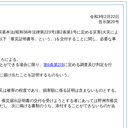
令和3年2月22日
告示第20号
策基本法
(昭和36年法律第223号)
第2条第1号に定める災害
(火災によ
(以下「罹災証明書等」という。)
を交付することに関し、必要な事
ころによる。
とができる場合に限り、
第6条第2項
に定める調査及び判定を行
に届け出たことを証明するものをいう。
又は被害の程度であり、損害額に係る証明は含まないものとする。
、罹災届出証明書の交付を受けようとする者にあっては野洲市罹災
だし、次に掲げる書類のうち、添付することができないものがあ