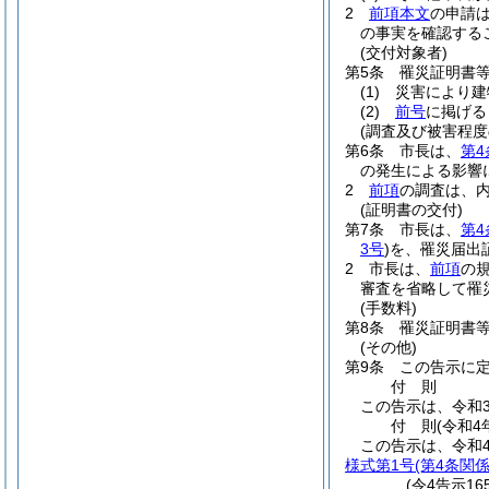
2
前項本文
の申請
の事実を確認する
(交付対象者)
第5条
罹災証明書
(1)
災害により建
(2)
前号
に掲げる
(調査及び被害程度
第6条
市長は、
第4
の発生による影響
2
前項
の調査は、
(証明書の交付)
第7条
市長は、
第4
3号
)
を、罹災届出
2
市長は、
前項
の
審査を省略して罹
(手数料)
第8条
罹災証明書
(その他)
第9条
この告示に
付
則
この告示は、令和3
付
則
(令和4
この告示は、令和4
様式第1号
(第4条関係
(令4告示16