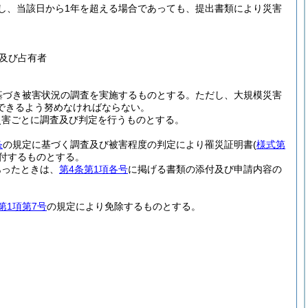
し、当該日から1年を超える場合であっても、提出書類により災害
及び占有者
基づき被害状況の調査を実施するものとする。
ただし、大規模災害
できるよう努めなければならない。
災害ごとに調査及び判定を行うものとする。
条
の規定に基づく調査及び被害程度の判定により罹災証明書
(
様式第
付するものとする。
あったときは、
第4条第1項各号
に掲げる書類の添付及び申請内容の
第1項第7号
の規定により免除するものとする。