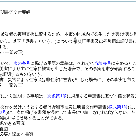
証明書等交付要綱
、被災者の復興支援に資するため、本市の区域内で発生した災害
(災害対
り
いう。以下「災害」という。)
について
災証明書又は罹災届出証明書
罹
する。
65・一部改正)
おいて、
次の各号
に掲げる用語の意義は、それぞれ
当該各号
に定めると
災害により主に住家に被害が生じた場合で、その事実を市が確認するこ
を証明するものをいう。
書 災害により住家又は非住家に被害が生じた場合に、その事実を市長
65・一部改正)
等により証明する事項は、
次条第1項
に規定する申請書に基づく罹災状況
の交付を受けようとする者は野洲市罹災証明書交付申請書
(
様式第1号
)
に
2号
)
に、次に掲げる書類を添付して市長に申請しなければならない。
た
承認を得て省略することができる。
認できる写真
置図
必要と認める書類