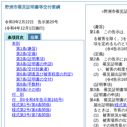
野洲市罹災証明書等交付要綱
○野洲市罹災
令和3年2月22日 告示第20号
(趣旨)
(令和4年12月1日施行)
第1条
この告示は
条項目次
沿革
る被害を除く。)
を
本則
項を定めるものと
第1条
(趣旨)
(令4告示1
第2条
(定義)
(定義)
第3条
(証明事項)
第2条
この告示に
第4条
(証明書の申請)
(1)
罹災証明書 
第5条
(交付対象者)
い、被害の程度
第6条
(調査及び被害程度の判定)
(2)
罹災届出証明
第7条
(証明書の交付)
(令4告示1
第8条
(手数料)
(証明事項)
第9条
(その他)
第3条
罹災証明書
付 則
(証明書の申請)
付 則
(令和4年告示第165号)
第4条
罹災証明書
様式第1号
(第4条関係)
届出証明願
(
様式第
様式第2号
(第4条関係)
るときは、市長の
様式第3号
(第7条関係)
(1)
被害状況が確
(2)
被害場所の位
(3)
その他市長が