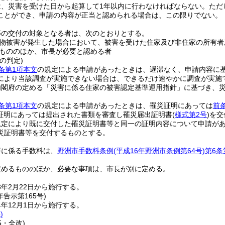
は、災害を受けた日から起算して1年以内に行わなければならない。
ただ
ことができ、申請の内容が正当と認められる場合は、この限りでない。
等の交付の対象となる者は、次のとおりとする。
物被害が発生した場合において、被害を受けた住家及び非住家の所有者
もののほか、市長が必要と認める者
の判定)
条第1項本文
の規定による申請があったときは、遅滞なく、申請内容に
により当該調査が実施できない場合は、できるだけ速やかに調査が実施
内閣府の定める「災害に係る住家の被害認定基準運用指針」に基づき、
条第1項本文
の規定による申請があったときは、罹災証明にあっては
前
証明にあっては提出された書類を審査し罹災届出証明書
(
様式第2号
)
を交
規定により既に交付した罹災証明書等と同一の証明内容について申請が
災証明書等を交付するものとする。
等に係る手数料は、
野洲市手数料条例
(平成16年野洲市条例第64号)
第6条
定めるもののほか、必要な事項は、市長が別に定める。
年2月22日から施行する。
年
告示第165号)
年12月1日から施行する。
)
5・全改)