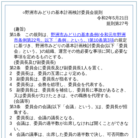
○野洲市みどりの基本計画検討委員会規則
令和2年5月21日
規則第27号
(趣旨)
第1条
この規則は、
野洲市みどりの基本条例
(令和元年野洲
市条例第22号。以下「条例」という。)
第10条第3項
の規定
に基づき、野洲市みどりの基本計画検討委員会
(以下「委員
会」という。)
の組織、運営その他必要な事項に関し必要な
事項を定めるものとする。
(委員長及び副委員長)
第2条
委員会に委員長及び副委員長1人を置く。
2
委員長は、委員の互選により定める。
3
副委員長は、委員長が指名する。
4
委員長は、会務を総理し、委員会を代表する。
5
副委員長は、委員長を補佐し、委員長に事故があるとき、
又は委員長が欠けたときは、その職務を代理する。
(会議等)
第3条
委員会の会議
(以下「会議」という。)
は、委員長が招
集する。
2
委員長は、会議の議長となる。
3
会議は、委員の過半数が出席しなければ開くことができな
い。
4
会議の議事は、出席した委員の過半数で決し、可否同数の