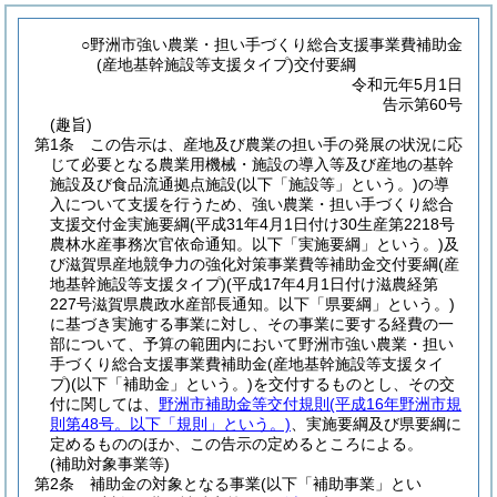
○野洲市強い農業・担い手づくり総合支援事業費補助金
(産地基幹施設等支援タイプ)交付要綱
令和元年5月1日
告示第60号
(趣旨)
第1条
この告示は、産地及び農業の担い手の発展の状況に応
じて必要となる農業用機械・施設の導入等及び産地の基幹
施設及び食品流通拠点施設
(以下「施設等」という。)
の導
入について支援を行うため、強い農業・担い手づくり総合
支援交付金実施要綱
(平成31年4月1日付け30生産第2218号
農林水産事務次官依命通知。以下「実施要綱」という。)
及
び滋賀県産地競争力の強化対策事業費等補助金交付要綱
(産
地基幹施設等支援タイプ)
(平成17年4月1日付け滋農経第
227号滋賀県農政水産部長通知。以下「県要綱」という。)
に基づき実施する事業に対し、その事業に要する経費の一
部について、予算の範囲内において野洲市強い農業・担い
手づくり総合支援事業費補助金
(産地基幹施設等支援タイ
プ)
(以下「補助金」という。)
を交付するものとし、その交
付に関しては、
野洲市補助金等交付規則
(平成16年野洲市規
則第48号。以下「規則」という。)
、実施要綱及び県要綱に
定めるもののほか、この告示の定めるところによる。
(補助対象事業等)
第2条
補助金の対象となる事業
(以下「補助事業」とい