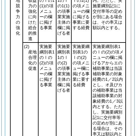
地
収益
のⅠの1
1のⅠ
Ⅰの1
(1)
内。ただし、実
競
力の
(1)
の項
の1
(1)
の項メニ
施要綱別記1に
争
強化
メニュ
の項事
ューの欄
交付率等の定め
力
に向
ーの欄
業実施
に掲げる
が別にある場合
の
けた
に掲げ
主体の
事業に要
は、その率又は
強
総合
る事業
欄に掲
する経費
額以内とする。
化
的推
げる者
進
(2)
実施要
実施要
実施要綱
実施要綱別表1
産地
綱別表1
綱別表
別表1の
のⅠの
(2)
の項メ
合理
のⅠの
1のⅠ
Ⅰの
(2)
ニューの欄に掲
化の
(2)
の項
の
(2)
の項メニ
げるアからエの
促進
メニュ
の項事
ュー欄に
補助事業は当該
ーの欄
業実施
掲げる事
補助事業の対象
に掲げ
主体の
業に要す
経費の1／2以内
る事業
欄に掲
る経費
とし、オ及びカ
げる者
の補助事業は当
該補助事業の対
象経費の1／3以
内とする。ただ
し、実施要綱別
記1に交付率等
の定めが別にあ
る場合は、その
率又は額以内と