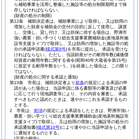
ら補助事業を活用し整備した施設等の処分制限期間まで保
存しなければならない。
(財産の処分の制限)
第12条
補助決定者は、補助事業により取得し、又は効用の
増加した財産を補助金の交付の目的に反して使用し、譲渡
し、交換し、貸し付け、又は担保に供する場合は、野洲市
強い農業・担い手づくり総合支援事業費補助金
(産地基幹施
設等支援タイプ)
で取得し、又は効用の増加した施設等の処
分の承認申請書
(
様式第9号
)
を市長に提出し、承認を受けな
ければならない。
ただし、当該財産がその耐用年数
(減価償
却資産の耐用年数に関する省令
(昭和40年大蔵省令第15号)
に規定する耐用年数をいう。)
を経過した場合は、この限り
ではない。
(財産の処分に関する承認と通知)
第13条
市長は、補助決定者より
前条
の規定による承認の申
請があった場合は、当該申請に係る書類等の審査及び必要
に応じて行う現地調査等により、その内容を審査し、承認
すべきものと認めたときは、速やかにこれを承認するもの
とする。
2
市長は、
前項
の規定による承認をしたときは、野洲市強い
農業・担い手づくり総合支援事業費補助金
(産地基幹施設等
支援タイプ)
で取得し、又は効用の増加した施設等の処分の
承認通知書
(
様式第10号
)
により速やかに当該申請をした者
に通知するものとする。
(災害の報告)