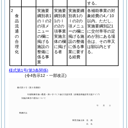
する。
2
実施要
実施要
実施要綱
各補助事業の対
食
綱別表1
綱別表
別表1の
象経費の4／10
品
のⅠの2
1のⅠ
Ⅰの2の
以内。ただし、
流
の項メ
の2の
項メニュ
実施要綱別記1
通
ニュー
項事業
ーの欄に
に交付率等の定
の
の欄に
実施主
掲げる施
めが別にある場
合
掲げる
体の欄
設の整備
合は、その率又
理
施設の
に掲げ
に係る事
は額以内とす
化
整備に
る者
業に要す
る。
係る事
る経費
業
様式第1号
(第3条関係)
(令4告示12・一部改正)