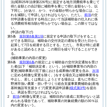
法
(昭和25年法律第226号)
に規定する地方消費税率を乗じて
得た金額との合計額に補助率を乗じて得た金額をいう。以
下同じ。)
があり、かつ、その金額が明らかな場合には、こ
れを減額して申請しなければならない。
ただし、
前項
の交
付申請書を提出する時点において当該補助金の仕入れに係
る消費税等相当額が明らかでない場合は、この限りではな
い。
(申請の取下げ)
第5条
規則第8条第1項
に規定する申請の取下げをすること
ができる期日は、補助金の交付決定の通知を受けた日から
起算して7日を経過する日とする。
ただし、市長が特に必要
があると認めるときは、この期日を繰り下げることができ
る。
(補助事業の内容の変更)
第6条
規則第6条
の規定により補助金の交付決定通知を受け
た者
(以下「補助決定者」という。)
が補助事業等の内容の
変更
(補助事業の完了後における成果物の変更を含み、
次項
に定める軽微な変更を除く。)
をする場合又は補助事業等を
中止し、若しくは廃止しようとする場合は、直ちに市長に
野洲市強い農業・担い手づくり総合支援事業費補助金
(産地
基幹施設等支援タイプ)
変更承認申請書
(
様式第3号
)
を提出
し、承認を受けなければならない。
2
前項
の軽微な変更とは、補助目的の達成に支障がないと認
められる場合であって、補助事業の対象経費の額の30％以
内の変更をいう。