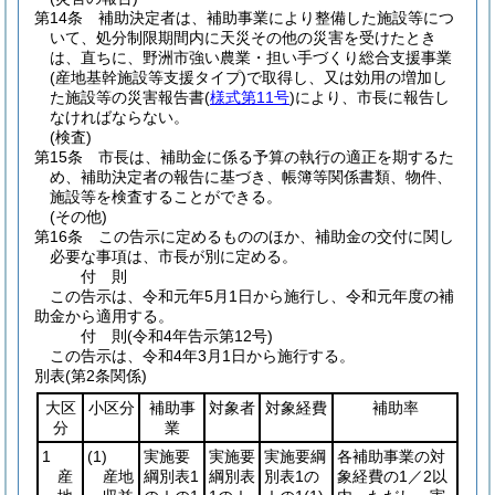
第14条
補助決定者は、補助事業により整備した施設等につ
いて、処分制限期間内に天災その他の災害を受けたとき
は、直ちに、野洲市強い農業・担い手づくり総合支援事業
(産地基幹施設等支援タイプ)
で取得し、又は効用の増加し
た施設等の災害報告書
(
様式第11号
)
により、市長に報告し
なければならない。
(検査)
第15条
市長は、補助金に係る予算の執行の適正を期するた
め、補助決定者の報告に基づき、帳簿等関係書類、物件、
施設等を検査することができる。
(その他)
第16条
この告示に定めるもののほか、補助金の交付に関し
必要な事項は、市長が別に定める。
付
則
この告示は、令和元年5月1日から施行し、令和元年度の補
助金から適用する。
付
則
(令和4年
告示第12号)
この告示は、令和4年3月1日から施行する。
別表
(第2条関係)
大区
小区分
補助事
対象者
対象経費
補助率
分
業
1
(1)
実施要
実施要
実施要綱
各補助事業の対
産
産地
綱別表1
綱別表
別表1の
象経費の1／2以