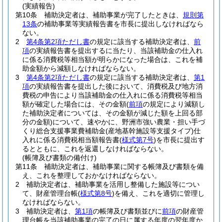
(実績報告)
第10条
補助決定者は、補助事業が完了したときは、
規則第
13条
の補助事業等実績報告書を市長に提出しなければなら
ない。
2
第4条第2項ただし書
の規定に該当する補助決定者は、
前
項
の実績報告書を提出するに当たり、当該補助金の仕入れ
に係る消費税等相当額が明らかになった場合は、これを補
助金額から減額しなければならない。
3
第4条第2項ただし書
の規定に該当する補助決定者は、
第1
項
の実績報告書を提出した後において、消費税及び地方消
費税の申告により当該補助金の仕入れに係る消費税等相当
額が確定した場合には、その金額
(
前項
の規定により減額し
た補助決定者については、その金額が減じた額を上回る部
分の金額)
について、速やかに、野洲市強い農業・担い手づ
くり総合支援事業費補助金
(産地基幹施設等支援タイプ)
仕
入れに係る消費税相当額報告書
(
様式第7号
)
を市長に提出す
るとともに、これを返還しなければならない。
(帳簿及び書類の備付け)
第11条
補助決定者は、補助事業に関する帳簿及び書類を備
え、これを整理しておかなければならない。
2
補助決定者は、補助事業を活用し整備した施設等につい
て、財産管理台帳
(
様式第8号
)
を備え、これを適切に管理し
なければならない。
3
補助決定者は、
第1項
の帳簿及び書類並びに
前項
の財産管
理台帳を当該補助事業の完了の日に属する年度の翌年度か