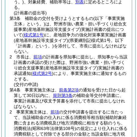
う。)
、対象経費、補助率等は、
別表
に定めるところによ
る。
(計画書の提出等)
第3条
補助金の交付を受けようとするもの
(以下「事業実施
主体」という。)
は、野洲市強い農業・担い手づくり総合支
援事業
(産地基幹施設等支援タイプ)
実施計画書の提出につ
いて
(
様式第1号
)
に、産地競争力の強化対策事業実施計画書
(産地基幹施設等支援タイプ)
(県要綱別記様式第1号。以下
「計画書」という。)
を添付して、市長に提出しなければな
らない。
2
市長は、
前項
の計画書を県知事に提出し、県知事から当該
計画書の承認の受けた際は、野洲市強い農業・担い手づく
り総合支援事業
(産地基幹施設等支援タイプ)
実施計画書の
承認通知
(
様式第2号
)
により、事業実施主体に通知するもの
とする。
(交付の申請)
第4条
事業実施主体は、
前条第2項
の通知を受けた日から起
算して30日以内に、
規則第3条
の補助金等交付申請書に、
事業計画書及び収支予算書を添付して市長に提出しなけれ
ばならない。
2
事業実施主体は、
前項
の交付申請書を提出するに当たっ
て、当該補助金の仕入れに係る消費税等相当額
(補助対象経
費に含まれる消費税及び地方消費税に相当する額のうち、
消費税法
(昭和63年法律第108号)
の規定により仕入れに係る
消費税額として控除できる部分の金額と当該金額に地方税