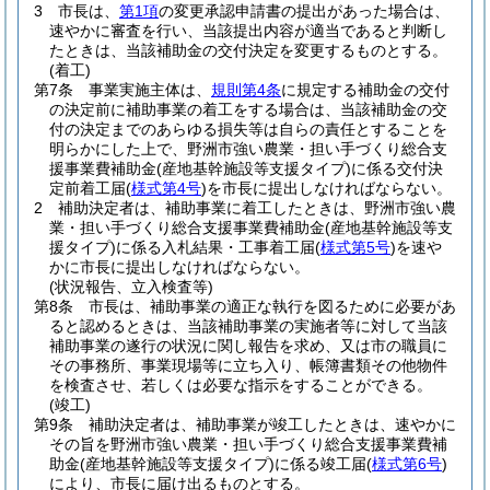
3
市長は、
第1項
の変更承認申請書の提出があった場合は、
速やかに審査を行い、当該提出内容が適当であると判断し
たときは、当該補助金の交付決定を変更するものとする。
(着工)
第7条
事業実施主体は、
規則第4条
に規定する補助金の交付
の決定前に補助事業の着工をする場合は、当該補助金の交
付の決定までのあらゆる損失等は自らの責任とすることを
明らかにした上で、野洲市強い農業・担い手づくり総合支
援事業費補助金
(産地基幹施設等支援タイプ)
に係る交付決
定前着工届
(
様式第4号
)
を市長に提出しなければならない。
2
補助決定者は、補助事業に着工したときは、野洲市強い農
業・担い手づくり総合支援事業費補助金
(産地基幹施設等支
援タイプ)
に係る入札結果・工事着工届
(
様式第5号
)
を速や
かに市長に提出しなければならない。
(状況報告、立入検査等)
第8条
市長は、補助事業の適正な執行を図るために必要があ
ると認めるときは、当該補助事業の実施者等に対して当該
補助事業の遂行の状況に関し報告を求め、又は市の職員に
その事務所、事業現場等に立ち入り、帳簿書類その他物件
を検査させ、若しくは必要な指示をすることができる。
(竣工)
第9条
補助決定者は、補助事業が竣工したときは、速やかに
その旨を野洲市強い農業・担い手づくり総合支援事業費補
助金
(産地基幹施設等支援タイプ)
に係る竣工届
(
様式第6号
)
により、市長に届け出るものとする。