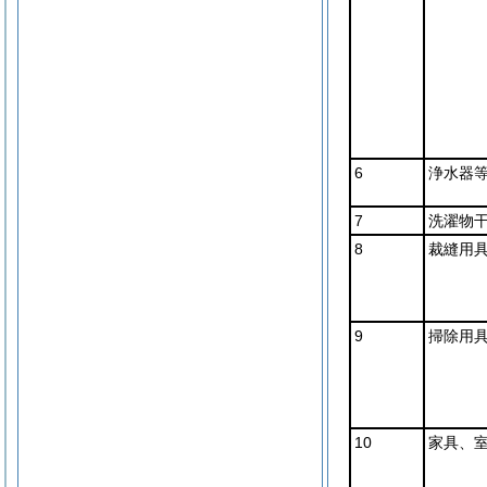
6
浄水器
7
洗濯物
8
裁縫用
9
掃除用
10
家具、