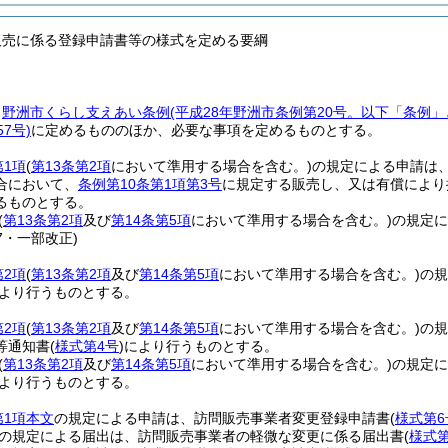
販売に係る登録申請書等の様式を定める要綱
、
野洲市くらし支えあい条例
(平成28年野洲市条例第20号。以下「条例」
7号)
に定めるもののほか、必要な事項を定めるものとする。
第1項
(
第13条第2項
において準用する場合を含む。)
の規定による申請は
合において、
条例第10条第1項第3号
に規定する販売し、又は有償により
るものとする。
(
第13条第2項
及び
第14条第5項
において準用する場合を含む。)
の規定に
37・一部改正)
第2項
(
第13条第2項
及び
第14条第5項
において準用する場合を含む。)
の規
より行うものとする。
第2項
(
第13条第2項
及び
第14条第5項
において準用する場合を含む。)
の規
等通知書
(
様式第4号
)
により行うものとする。
(
第13条第2項
及び
第14条第5項
において準用する場合を含む。)
の規定に
より行うものとする。
第1項本文
の規定による申請は、訪問販売事業者変更登録申請書
(
様式第6
の規定による届出は、訪問販売事業者の軽微な変更に係る届出書
(
様式第