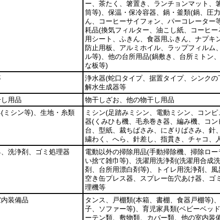
ー、茶たく、箸置き、ランチョンマット、
筒等)
、保温・保冷容器、鍋・釜類
(鍋、圧
ん、コーヒーサイフォン、パーコレーター等
耗品
(換気フィルター、油こし紙、コーヒ
用シート、ふきん、食器用ふきん、ナプキ
防止用板、アルミホイル、ラップフィルム
ル等)
、他の台所用品
(鍋敷き、台所ミトン
な板等)
等
浄水器
(蛇口タイプ、据置タイプ、シンクの
解水生成器等
干し用品
物干しざお、他の物干し用品
具
(ミシン等)
、生地・糸類
ミシン
(足踏みミシン、電動ミシン、コンピ
器
(くみひも機、毛糸巻き器、編み機、コン
台、型紙、裁ちばさみ、にぎりばさみ、針
繍わく、へら、針差し、指貫き、チャコ、人
具、洗浄剤、ゴミ処理器
電動以外の掃除用品
(手動掃除機、掃除ロ
い捨て雑巾等)
、洗濯用洗浄剤
(洗濯用合成
剤、台所用漂白剤等)
、トイレ用洗浄剤、風
空き缶プレス器、スプレー缶穴あけ器、ゴ
理機等
室内装備品
タンス、戸棚類
(本箱、書棚、食器戸棚等)
子、ソファー等)
、育児家具類
(ベビーベッ
ーテン類、敷物類、カバー類、他の室内装