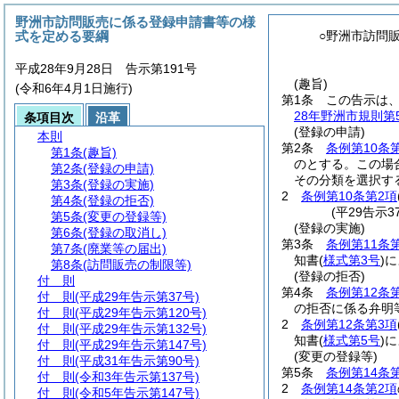
野洲市訪問販売に係る登録申請書等の様
式を定める要綱
○野洲市訪問
平成28年9月28日 告示第191号
(趣旨)
(令和6年4月1日施行)
第1条
この告示は
28年野洲市規則第5
条項目次
沿革
(登録の申請)
本則
第2条
条例第10条
第1条
(趣旨)
のとする。
この場
第2条
(登録の申請)
その分類を選択す
第3条
(登録の実施)
2
条例第10条第2項
第4条
(登録の拒否)
(平29告示
第5条
(変更の登録等)
(登録の実施)
第6条
(登録の取消し)
第3条
条例第11条
第7条
(廃業等の届出)
知書
(
様式第3号
)
に
第8条
(訪問販売の制限等)
(登録の拒否)
付 則
第4条
条例第12条
付 則
(平成29年告示第37号)
の拒否に係る弁明
付 則
(平成29年告示第120号)
2
条例第12条第3項
付 則
(平成29年告示第132号)
知書
(
様式第5号
)
に
付 則
(平成29年告示第147号)
(変更の登録等)
付 則
(平成31年告示第90号)
第5条
条例第14条
付 則
(令和3年告示第137号)
2
条例第14条第2項
付 則
(令和5年告示第147号)