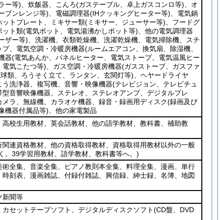
ラー等)
、炊飯器、こんろ
(ガステーブル、卓上ガスコンロ等)
、オ
ーブンレンジ等)
、電磁調理器
(IHクッキングヒーター等)
、電気鍋
ホットプレート、ミキサー類
(ミキサー、ジューサー等)
、フードグ
ポット類
(電気ポット、電気湯沸かしポット等)
、他の電気調理器
ーザー等)
、洗濯機、衣類乾燥機、洗濯乾燥機、電気掃除機、スチ
ップ、電気空調・冷暖房機器
(ルームエアコン、換気扇、除湿機、
機器
(電気あんか、パネルヒーター、電気ストーブ、電気温風ヒー
電気こたつ等)
、ガス空調・冷暖房機器
(ガスストーブ、ガスファ
電球類、ろうそく立て、ランタン、玄関灯等)
、ヘヤードライヤ
こう洗浄器、複写機、音響・映像機器
(テレビジョン、テレビチュ
帯型音響映像機器、ステレオ、ステレオアンプ、デジタルプレ
カメラ、無線機、カラオケ機器、録音・録画用ディスク
(録画及び
像機器付属品等)
、他の家電製品
、高校生用教材、英会話教材、他の語学教材、教科書、補助教
行関連資格教材、他の資格取得教材、資格取得用教材以外の一般
く。39学習用教材、語学教材、教科書等へ。)
美術全集、音楽全集、ピアノ教則本全集、料理全集、漫画、単行
、時刻表、漫画雑誌、付録付雑誌、興信録、紳士録、名簿、地図
ツ新聞等
、カセットテープソフト、デジタルディスクソフト
(CD盤、DVD