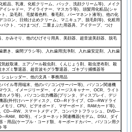
(化粧品、乳液、化粧クリーム、パック、洗顔クリーム等)
、メイク
アイシャドー、アイライナー、マスカラ等)
、頭髪用化粧品
(シャ
ント、染毛剤、毛髪着色料、養毛剤、パーマネント液等)
、他の化
デコロン、日焼け止めクリーム、マニキュア、脱毛剤等)
、化粧用
ンパクト、つけまつげ、二重まぶた用器具、アイテープ、つけ
具、かみそり、他のひげそり用具、美顔器、超音波美顔器、脱毛
歯磨き、歯間ブラシ等)
、入れ歯用洗浄剤、入れ歯安定剤、入れ歯
電気蚊取液、エアゾール殺虫剤、くんじょう剤、殺虫塗布剤、殺
波ネズミ撃退器、超音波モグラ撃退器、ゴキブリ捕獲器等
、シュレッダー、他の文具・事務用品
モバイル専用端末、他のパソコン
(サーバー等)
、パソコン関連機
、マウス、イメージリーダー、イメージスキャナー、OCR、ライト
Bカメラ等)
、パソコン出力機器
(プリンタ、ディスプレイ、デジ
機器
(外付けハードディスク、CD―Rドライブ、CD―RWドライ
設メモリ、CPU、ビデオボード、マザーボード、RAMカード等)
、
R、CD―RW、スマートメディア、コンパクトフラッシュ、DVD―
D―RAM、BD等)
、インターネット関連機器
(モデム、DSU、ダイ
器・用品
(ケーブル・コード類、キーボードカバー、パソコン用ク
ト等