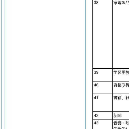
38
家電製
39
学習用
40
資格取
41
書籍、
42
新聞
43
音響・
のもの)