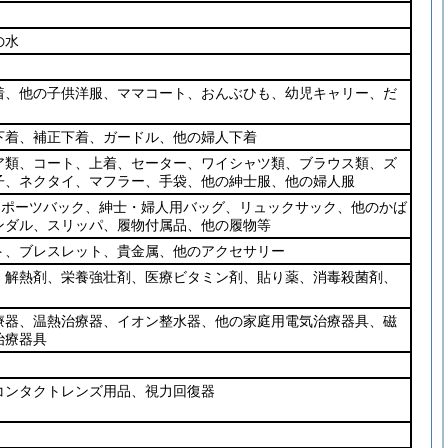
の水
着、他の子供洋服、ママコート、おんぶひも、幼児キャリー、だ
下着、補正下着、ガードル、他の婦人下着
ア類、コート、上着、セーター、ワイシャツ類、ブラウス類、ズ
子、ネクタイ、マフラー、手袋、他の紳士服、他の婦人服
スポーツバック、紳士・婦人用バッグ、リュックサック、他のかば
ンダル、スリッパ、履物付属品、他の履物等
ト、ブレスレット、貴金属、他のアクセサリー
、解熱剤、栄養強壮剤、医療ビタミン剤、貼り薬、消毒殺菌剤、
療器、温熱治療器、イオン整水器、他の家庭用電気治療器具、磁
治療器具
コンタクトレンズ用品、視力回復器