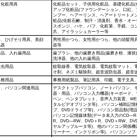
、化粧用具
化粧品セット、子供用化粧品、基礎化粧品
アップ化粧品
(ファウンデーション、口紅、
ンプー、ヘアーリンス、ヘアートリートメ
粧品
(化粧石鹸、制汗・消臭剤、香水・オー
スポンジ、ハケ、パフ、化粧筆、手鏡、コ
爪、アイラッシュカーラー等
具、ひげそり用具、美顔
男性用かつら、女性用かつら、他の頭髪用
毛器
器等
用品、入れ歯用品
歯ブラシ、他の歯磨き用品
(歯磨き粉、液状
洗浄器、他の入れ歯用品
殺虫用品
蚊取線香、電気蚊取器、電気蚊取マット、
そ剤、ネズミ駆除剤、超音波防虫器、超音
事務用品
事務用紙製品、筆記用具、印鑑、電子文具
ン、パソコン関連用品
デスクトップパソコン、ノートパソコン、
器・用品、パソコン入力機器
(キーボード
ペン、ペンタブレット、音声入力装置、WE
タルビデオプリンタ等)
、パソコン補助記憶
ブ、DVDドライブ等)
、パソコン部品類
(増
パソコン記憶媒体類
(データ未入力のCD―
R、DVD―RW、DVD＋R、DVD＋RW、DV
ヤルアップルータ等)
、他のパソコン関係機
リーナー、インクリボン等)
、パソコンソフ