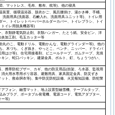
団、マットレス、毛布、敷布、枕等)
、他の寝具
保温装置、循環温浴器、脱衣かご、風呂腰掛け、湯かき棒、手桶、
、洗面用具
(洗面器、石鹸入れ、洗面用具ユニット等)
、トイレ用
ルダー、トイレットペーパーホルダーカバー、トイレブラシ、トイ
トイレ用脱臭機器等)
ー、衣類静電気防止剤、衣類ハンガー、たとう紙、安全ピン、洋
防炎加工剤、毛玉カッター等
電動丸のこ、電動ドリル、電動かんな、電動グラインダー等)
、他の
づち、木づち、くぎ抜き、やっとこ、ペンチ、ニッパー、ドライバ
用はけ等)
、住宅用接着剤、ビニールテープ、ガムテープ、充填
ッキン、蛇口パッキン、建築金具、ボルト、釘、ちょうつがい、
器、携帯防犯ブザー、カギ、他の防災用品
(担架、ろ水器、監視用
、消火用水専用ポリ容器、避難用具、家具固定金具、防災ずき
ット、救命胴衣等)
、集中防災防犯設備、火災報知設備、防犯警
ドアフォン、融雪マット、地上設置型融雪機、テーブルタップ、
し込みプラグ、ポータブル発電機、電源コード、電気アダプター、
ー等)