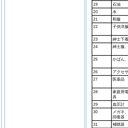
19
石油
20
水
21
和服
22
子供洋
23
紳士下
24
紳士服
25
かばん
26
アクセ
27
医薬品
28
家庭用
具
29
血圧計
30
メガネ
回復器
31
補聴器