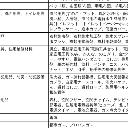
ベッド類、布団類
(布団、羽毛布団、羊毛布
具、洗面用具、トイレ用具
風呂用具
(すのこ・マット、風呂水浄化・
洗い桶、入浴剤、風呂用の電解水生成器等)
具
(トイレマット、トイレットペーパーホ
レブラシケース、通水カップ、便座カバー、
雑品
衣類防虫剤、衣類防水加工剤、防水スプレ
服ブラシ、衣類用接着剤、衣料用乾燥剤、
工具、住宅補修材料
脚立、電動家庭用工具
(電動工具セット、
家庭用工具
(のみ、かんな、のこぎり、金
ー、やすり、電気ハンダこて、はしご、住居
剤、靴の補強材、塗料、ペンキ、ニス、パ
ナット、ネジ、引手、把手等の補修金具等
防犯用品、防災・防犯設備
消火器、ガス漏れ警報機、住宅用火災警報
カメラ、自家用ナースコール、消火バケツ
ん、避難はしご、避難ロープ、防災用ヘルメ
報装置等
居用品
表札、玄関ブザー、玄関チャイム、テレビ
節電器、住居用電気器具等
(ヒューズ、差
電源タイマー、電池充電器、ガス点火ライタ
電気
都市ガス、プロパンガス