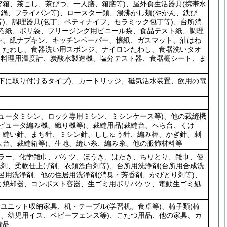
箸箱、茶こし、茶びつ、一人膳、箱膳等)
、屋外食生活器具
(携帯水
力鍋、フライパン等)
、ロースター類、湯沸かし類
(やかん、鉄び
)
、調理器具
(包丁、ペティナイフ、セラミック包丁等)
、台所消
ーろ紙、ポリ袋、フリージング用ビニール袋、食品テスト紙、調理
ン、紙ナプキン、キッチンペーパー、懐紙、ガスマット、油はね
、たわし、食器洗い用スポンジ、ナイロンたわし、食器洗いタオ
、料理用温度計、炭酸水製造機、塩分テスト器、食器棚シート、ま
下に取り付けるタイプ)
、カートリッジ、磁気活水装置、飲用の電
ュータミシン、ロック専用ミシン、ミシンケース等)
、他の裁縫機
ピュータ編み機、織り機等)
、裁縫用品
(裁縫台、へら台、くけ
、縫い針、まち針、ミシン針、ししゅう針、編み棒、かぎ針、刺
台、裁縫箱等)
、生地、縫い糸、編み糸、他の服飾材料等
ーラー、化学雑巾、バケツ、ほうき、はたき、ちりとり、雑巾、使
洗剤、柔軟仕上げ剤、衣類漂白剤等)
、台所用洗浄剤
(台所用合成洗
呂用洗浄剤、他の住居用洗浄剤
(消臭・芳香剤、かびとり剤等)
、
ミ焼却器、コンポスト容器、生ゴミ用ポリバケツ、電動生ゴミ処
、ユニット収納家具、机・テーブル
(学習机、食卓等)
、椅子類
(椅
ド、幼児用イス、ベビーフェンス等)
、こたつ用品、他の家具、カ
備品