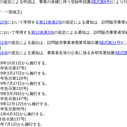
の規定による申請は、事業の承継に伴う登録申請書
(
様式第8号
)
により
37・一部改正)
第2項
において準用する
第12条第2項
の規定による通知は、訪問販売事業
において準用する
第12条第3項
の規定による通知は、訪問販売事業者登
第1項
の規定による届出は、訪問販売事業者廃業等届出書
(
様式第11号
)
に
)
第4項
の規定による通知は、事業者名等の公表に係る弁明等通知書
(
様式第
8年10月1日から施行する。
9年
告示第37号)
9年3月27日から施行する。
9年
告示第120号)
9年7月27日から施行する。
9年
告示第132号)
9年9月29日から施行する。
9年
告示第147号)
9年12月12日から施行する。
1年
告示第90号)
1年4月3日から施行する。
年
告示第137号)
3年7月1日から施行する。