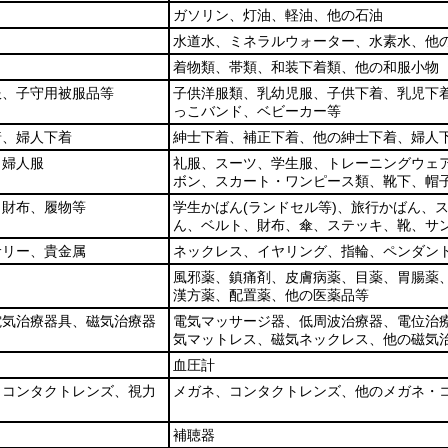
ガソリン、灯油、軽油、他の石油
水道水、ミネラルウォーター、水素水、他
着物類、帯類、和装下着類、他の和服小物
服、子守用被服品等
子供洋服類、乳幼児服、子供下着、乳児下
っこバンド、ベビーカー等
着、婦人下着
紳士下着、補正下着、他の紳士下着、婦人
、婦人服
礼服、スーツ、学生服、トレーニングウェ
ボン、スカート・ワンピース類、靴下、帽
、財布、履物等
学生かばん
(ランドセル等)
、旅行かばん、
ん、ベルト、財布、傘、ステッキ、靴、サ
サリー、貴金属
ネックレス、イヤリング、指輪、ペンダン
風邪薬、鎮痛剤、皮膚病薬、目薬、胃腸薬
漢方薬、配置薬、他の医薬品等
電気治療器具、磁気治療器
電気マッサージ器、低周波治療器、電位治
気マットレス、磁気ネックレス、他の磁気
血圧計
、コンタクトレンズ、視力
メガネ、コンタクトレンズ、他のメガネ・
補聴器