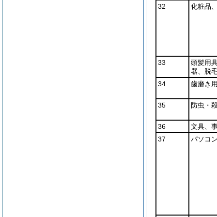
32
化粧品
33
頭髪用
器、脱
34
歯磨き
35
防虫・
36
文具、
37
パソコ