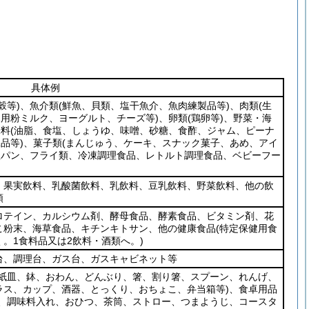
具体例
穀等)
、魚介類
(鮮魚、貝類、塩干魚介、魚肉練製品等)
、肉類
(生
児用粉ミルク、ヨーグルト、チーズ等)
、卵類
(鶏卵等)
、野菜・海
味料
(油脂、食塩、しょうゆ、味噌、砂糖、食酢、ジャム、ピーナ
品等)
、菓子類
(まんじゅう、ケーキ、スナック菓子、あめ、アイ
理パン、フライ類、冷凍調理食品、レトルト調理食品、ベビーフー
、果実飲料、乳酸菌飲料、乳飲料、豆乳飲料、野菜飲料、他の飲
類
ロテイン、カルシウム剤、酵母食品、酵素食品、ビタミン剤、花
こ粉末、海草食品、キチンキトサン、他の健康食品
(特定保健用食
。1食料品又は2飲料・酒類へ。)
台、調理台、ガス台、ガスキャビネット等
、紙皿、鉢、おわん、どんぶり、箸、割り箸、スプーン、れんげ、
ラス、カップ、酒器、とっくり、おちょこ、弁当箱等)
、食卓用品
ー、調味料入れ、おひつ、茶筒、ストロー、つまようじ、コースタ