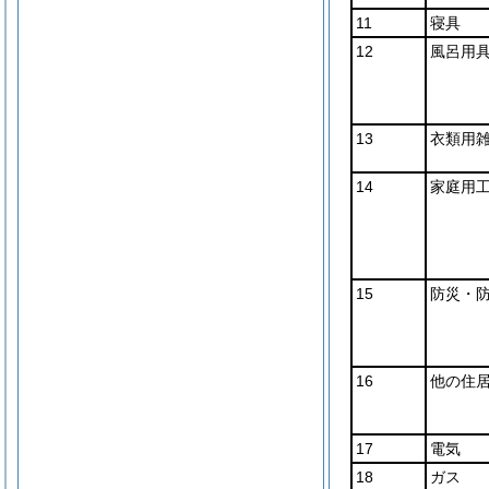
11
寝具
12
風呂用
13
衣類用
14
家庭用
15
防災・
16
他の住
17
電気
18
ガス