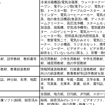
品
冷凍冷蔵機器
(電気冷蔵庫、ウォータークー
ーブン、電子レンジ類
(電子レンジ、電気オ
類、トースター類、テーブルロースター、
ラインダー、電気コーヒーメーカー、電気
具、他の食生活機器
(食器洗い機、ディスポ
ームクリーナー、高圧洗浄機、スチームモ
加湿器、扇風機、空気清浄機等)
、電気暖房
ター、ハロゲンヒーター、電気カーペット、
ンヒーター等)
、照明器具
(室内照明器具、
ー、整髪電気こて、電気かみそり、電気口
ーナー、ラジオ機器、ラジオカセット、携
イ・レコーダー、ビデオデッキ、ビデオ用
録音をしていないものに限る。)
、音響・映
教材、語学教材、教科書等
幼児用教材、小学生用教材、中学生用教材
材、補習用教材、他の学習教材
得教材、教養娯楽教材
情報関連資格教材、行政書士資格教材、旅
向けの娯楽教材、教養教材等
(語学教材を除
雑誌、紳士録、名簿、地図
百科事典、辞書、年鑑・図鑑、文学全集、
本、写真集、文庫本、新書、絵本、週刊誌
等
全国紙、地方紙、日刊紙、夕刊紙、スポー
映像ソフト
(録画、録音済み
録画、録音済みのレコード、ビデオソフト
盤、BD盤等)
、他の音響・映像ソフト