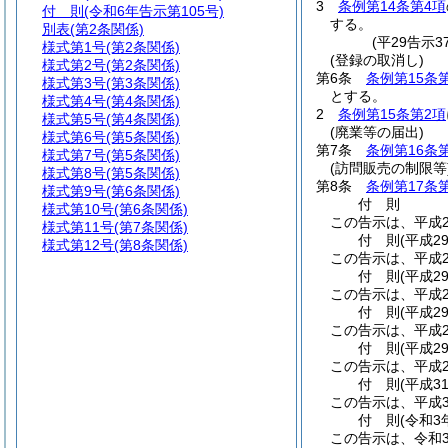
3
条例第14条第4項
付 則
(令和6年告示第105号)
する。
別表
(第2条関係)
(平29告示
様式第1号
(第2条関係)
(登録の取消し)
様式第2号
(第2条関係)
第6条
条例第15条
様式第3号
(第3条関係)
とする。
様式第4号
(第4条関係)
2
条例第15条第2項
様式第5号
(第4条関係)
(廃業等の届出)
様式第6号
(第5条関係)
第7条
条例第16条
様式第7号
(第5条関係)
(訪問販売の制限等
様式第8号
(第5条関係)
第8条
条例第17条
様式第9号
(第6条関係)
付
則
様式第10号
(第6条関係)
この告示は、平成2
様式第11号
(第7条関係)
付
則
(平成2
様式第12号
(第8条関係)
この告示は、平成2
付
則
(平成2
この告示は、平成2
付
則
(平成2
この告示は、平成2
付
則
(平成2
この告示は、平成2
付
則
(平成3
この告示は、平成3
付
則
(令和3
この告示は、令和