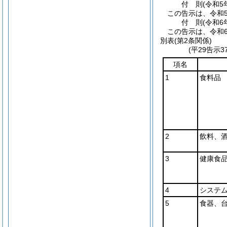
付
則
(令和5
この告示は、令和5
付
則
(令和6
この告示は、令和
別表
(第2条関係)
(平29告示
項名
1
食料品
2
飲料、
3
健康食
4
システ
5
食器、