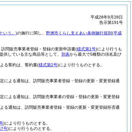
平成28年9月28日
告示第191号
という。)
の施行に関し、
野洲市くらし支えあい条例施行規則
(平成
、訪問販売事業者登録・登録の更新申請書
(
様式第1号
)
により行うも
提供している主な商品等として、
別表
から最大で5種類の項名及び
よる誓約は、誓約書
(
様式第2号
)
により行うものとする。
定による通知は、訪問販売事業者登録・登録の更新・変更登録通
定による通知は、訪問販売事業者の登録・登録の更新・変更登録
よる通知は、訪問販売事業者登録・登録の更新・変更登録拒否通
号
)
により行うものとする。
7号
)
により行うものとする。