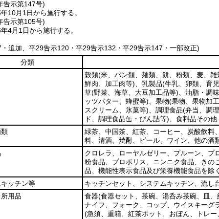
年
告示第147号)
年10月1日から施行する。
年
告示第105号)
6年4月1日から施行する。
37・追加、平29告示120・平29告示132・平29告示147・一部改正)
分類
穀類
(米、パン類、麺類、餅、粉類、麦、雑
鮮肉、加工肉等)
、乳製品
(牛乳、卵類、育
草
(野菜、海草、大豆加工品等)
、油脂・調
ッツバター、蜂蜜等)
、果物
(果物、果物加工
スクリーム、氷菓等)
、調理食品
(弁当、調
ド、調理食品缶・びん詰等)
、食料品その他
酒類
緑茶、中国茶、紅茶、コーヒー、炭酸飲料
料、清酒、焼酎、ビール、ワイン、他の酒
品
クロレラ、ローヤルゼリー、プルーン、プ
粉食品、プロポリス、ニンニク食品、きの
品、機能性表示食品及び栄養機能食品を除く
ムキッチン等
キッチンセット、システムキッチン、流し
台所用品
食器
(食器セット、茶碗、湯呑み茶碗、皿
ナイフ、フォーク、コップ、ウイスキーグ
(急須、重箱、紅茶ポット、おぼん、トレ