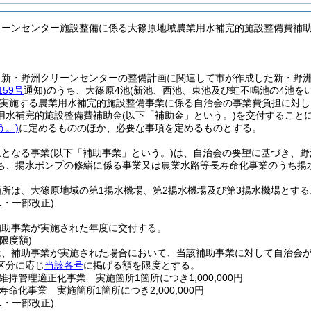
リーンセンター施設整備に係る大篠原地域農業用水補完的施設整備費補
、新・野洲クリーンセンターの整備計画に関連して市が作成した新・野
159号
通知)
のうち、大篠原4池
(新池、西池、東池及び蛙不鳴池の4池をい
実施する農業用水補完的施設整備事業に係る自治会の事業費負担に対し
用水補完的施設整備費補助金
(以下「補助金」という。)
を交付すること
う。)
に定めるもののほか、必要な事項を定めるものとする。
象となる事業
(以下「補助事業」という。)
は、自治会の要望に基づき、野
ち、揚水ポンプの修繕に係る事業又は農業水路等長寿命化事業のうち揚
所は、大篠原地域の第1揚水機場、第2揚水機場及び第3揚水機場とする
31・一部改正)
補助事業が実施された年度に交付する。
限度額)
は、補助事業が実施された場合において、当該補助事業に対して自治会が
区分に応じ
当該各号
に掲げる額を限度とする。
持管理適正化事業 実施箇所1箇所につき1,000,000円
命化事業 実施箇所1箇所につき2,000,000円
31・一部改正)