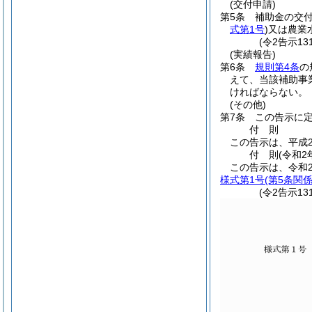
(交付申請)
第5条
補助金の交
式第1号
)
又は農業
(令2告示1
(実績報告)
第6条
規則第4条
の
えて、当該補助事
ければならない。
(その他)
第7条
この告示に
付
則
この告示は、平成2
付
則
(令和2
この告示は、令和
様式第1号
(第5条関係
(令2告示1