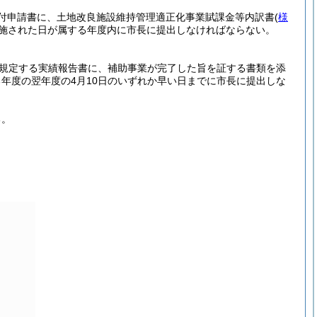
付申請書に、土地改良施設維持管理適正化事業賦課金等内訳書
(
様
施された日が属する年度内に市長に提出しなければならない。
規定する実績報告書に、補助事業が完了した旨を証する書類を添
年度の翌年度の4月10日のいずれか早い日までに市長に提出しな
る。