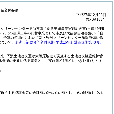
助金交付要綱
平成27年12月28日
告示第185号
洲クリーンセンター更新整備に係る要望事業実施計画書
(平成24年9
う。)
の浚渫工事の代替事業として市及び大篠原自治会
(以下「自
、予算の範囲内において新・野洲クリーンセンター施設整備に係
について、
野洲市補助金等交付規則
(平成16年野洲市規則第48号。
洲川下流土地改良区が大篠原地域で実施する土地改良施設維持管
水機場の更新に係る事業とし、実施箇所1箇所につき1回限りとす
。
負担する賦課金等の合計額の2分の1の額とし、その総額は、次に