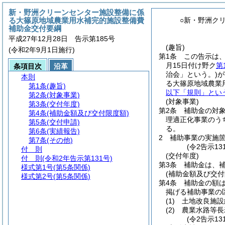
新・野洲クリーンセンター施設整備に係
る大篠原地域農業用水補完的施設整備費
○新・野洲ク
補助金交付要綱
平成27年12月28日 告示第185号
(趣旨)
(令和2年9月1日施行)
第1条
この告示は
月15日付け野ク
第
条項目次
沿革
治会」という。)
が
本則
る大篠原地域農業
第1条
(趣旨)
以下「規則」とい
第2条
(対象事業)
(対象事業)
第3条
(交付年度)
第2条
補助金の対
第4条
(補助金額及び交付限度額)
理適正化事業のう
第5条
(交付申請)
る。
第6条
(実績報告)
2
補助事業の実施箇
第7条
(その他)
(令2告示1
付 則
(交付年度)
付 則
(令和2年告示第131号)
第3条
補助金は、
様式第1号
(第5条関係)
(補助金額及び交付
様式第2号
(第5条関係)
第4条
補助金の額
掲げる補助事業の
(1)
土地改良施設維
(2)
農業水路等長寿
(令2告示1