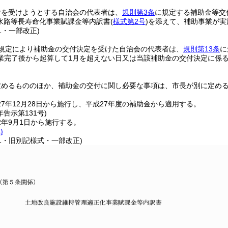
付を受けようとする自治会の代表者は、
規則第3条
に規定する補助金等交
水路等長寿命化事業賦課金等内訳書
(
様式第2号
)
を添えて、補助事業が実
31・一部改正)
規定により補助金の交付決定を受けた自治会の代表者は、
規則第13条
に
業完了後から起算して1月を超えない日又は当該補助金の交付決定に係る
定めるもののほか、補助金の交付に関し必要な事項は、市長が別に定め
7年12月28日から施行し、平成27年度の補助金から適用する。
年
告示第131号)
2年9月1日から施行する。
)
31・旧別記様式・一部改正)