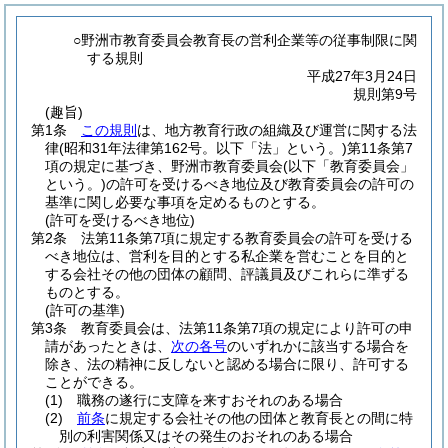
○野洲市教育委員会教育長の営利企業等の従事制限に関
する規則
平成27年3月24日
規則第9号
(趣旨)
第1条
この規則
は、地方教育行政の組織及び運営に関する法
律
(昭和31年法律第162号。以下「法」という。)
第11条第7
項の規定に基づき、野洲市教育委員会
(以下「教育委員会」
という。)
の許可を受けるべき地位及び教育委員会の許可の
基準に関し必要な事項を定めるものとする。
(許可を受けるべき地位)
第2条
法第11条第7項に規定する教育委員会の許可を受ける
べき地位は、営利を目的とする私企業を営むことを目的と
する会社その他の団体の顧問、評議員及びこれらに準ずる
ものとする。
(許可の基準)
第3条
教育委員会は、法第11条第7項の規定により許可の申
請があったときは、
次の各号
のいずれかに該当する場合を
除き、法の精神に反しないと認める場合に限り、許可する
ことができる。
(1)
職務の遂行に支障を来すおそれのある場合
(2)
前条
に規定する会社その他の団体と教育長との間に特
別の利害関係又はその発生のおそれのある場合