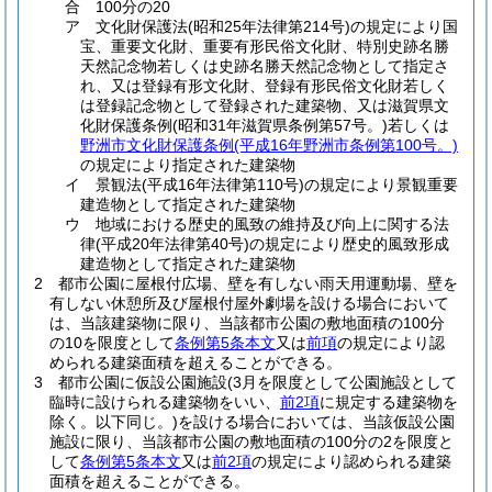
合 100分の20
ア
文化財保護法
(昭和25年法律第214号)
の規定により国
宝、重要文化財、重要有形民俗文化財、特別史跡名勝
天然記念物若しくは史跡名勝天然記念物として指定さ
れ、又は登録有形文化財、登録有形民俗文化財若しく
は登録記念物として登録された建築物、又は滋賀県文
化財保護条例
(昭和31年滋賀県条例第57号。)
若しくは
野洲市文化財保護条例
(平成16年野洲市条例第100号。)
の規定により指定された建築物
イ
景観法
(平成16年法律第110号)
の規定により景観重要
建造物として指定された建築物
ウ
地域における歴史的風致の維持及び向上に関する法
律
(平成20年法律第40号)
の規定により歴史的風致形成
建造物として指定された建築物
2
都市公園に屋根付広場、壁を有しない雨天用運動場、壁を
有しない休憩所及び屋根付屋外劇場を設ける場合において
は、当該建築物に限り、当該都市公園の敷地面積の100分
の10を限度として
条例第5条本文
又は
前項
の規定により認
められる建築面積を超えることができる。
3
都市公園に仮設公園施設
(3月を限度として公園施設として
臨時に設けられる建築物をいい、
前2項
に規定する建築物を
除く。以下同じ。)
を設ける場合においては、当該仮設公園
施設に限り、当該都市公園の敷地面積の100分の2を限度と
して
条例第5条本文
又は
前2項
の規定により認められる建築
面積を超えることができる。