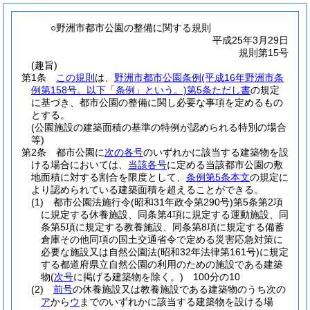
○野洲市都市公園の整備に関する規則
平成25年3月29日
規則第15号
(趣旨)
第1条
この規則
は、
野洲市都市公園条例
(平成16年野洲市条
例第158号。以下「条例」という。)
第5条ただし書
の規定
に基づき、都市公園の整備に関し必要な事項を定めるもの
とする。
(公園施設の建築面積の基準の特例が認められる特別の場合
等)
第2条
都市公園に
次の各号
のいずれかに該当する建築物を設
ける場合においては、
当該各号
に定める当該都市公園の敷
地面積に対する割合を限度として、
条例第5条本文
の規定に
より認められている建築面積を超えることができる。
(1)
都市公園法施行令
(昭和31年政令第290号)
第5条第2項
に規定する休養施設、同条第4項に規定する運動施設、同
条第5項に規定する教養施設、同条第8項に規定する備蓄
倉庫その他同項の国土交通省令で定める災害応急対策に
必要な施設又は自然公園法
(昭和32年法律第161号)
に規定
する都道府県立自然公園の利用のための施設である建築
物
(
次号
に掲げる建築物を除く。)
100分の10
(2)
前号
の休養施設又は教養施設である建築物のうち次の
ア
から
ウ
までのいずれかに該当する建築物を設ける場