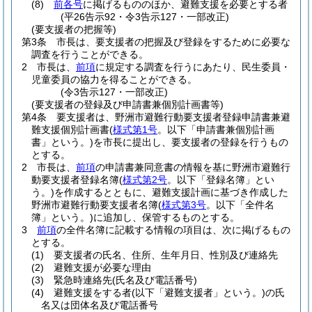
(8)
前各号
に掲げるもののほか、避難支援を必要とする者
(平26告示92・令3告示127・一部改正)
(要支援者の把握等)
第3条
市長は、要支援者の把握及び登録をするために必要な
調査を行うことができる。
2
市長は、
前項
に規定する調査を行うにあたり、民生委員・
児童委員の協力を得ることができる。
(令3告示127・一部改正)
(要支援者の登録及び申請書兼個別計画書等)
第4条
要支援者は、野洲市避難行動要支援者登録申請書兼避
難支援個別計画書
(
様式第1号
。以下「申請書兼個別計画
書」という。)
を市長に提出し、要支援者の登録を行うもの
とする。
2
市長は、
前項
の申請書兼同意書の情報を基に野洲市避難行
動要支援者登録名簿
(
様式第2号
。以下「登録名簿」とい
う。)
を作成するとともに、避難支援計画に基づき作成した
野洲市避難行動要支援者名簿
(
様式第3号
。以下「全件名
簿」という。)
に追加し、保管するものとする。
3
前項
の全件名簿に記載する情報の項目は、次に掲げるもの
とする。
(1)
要支援者の氏名、住所、生年月日、性別及び連絡先
(2)
避難支援が必要な理由
(3)
緊急時連絡先
(氏名及び電話番号)
(4)
避難支援をする者
(以下「避難支援者」という。)
の氏
名又は団体名及び電話番号