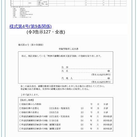
様式第4号
(第9条関係)
(令3告示127・全改)