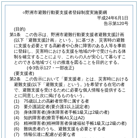
○野洲市避難行動要支援者登録制度実施要綱
平成24年6月1日
告示第120号
(目的)
第1条
この告示は、野洲市避難行動要支援者避難支援計画
(以下「避難支援計画」という。)
に基づき、災害時の避難
に支援を必要とする高齢者や心身に障害のある人等を事前
に登録し、災害時における支援を地域の中で受けられる体
制を確立することにより、これらの人が安心して暮らすこ
とのできる地域づくりの推進を図ることを目的とする。
(令3告示127・一部改正)
(要支援者)
第2条
この告示において「要支援者」とは、災害時における
避難支援
(以下「避難支援」という。)
を希望する在宅の者
で、避難支援を受けるために必要な個人情報を提供するこ
とに同意した次に掲げるものをいう。
(1)
75歳以上の高齢者世帯に属する者
(2)
要介護認定者
(要介護1以上認定者)
(3)
身体障害者
(身体障害者手帳1級又は2級の者)
(4)
知的障害者
(療育手帳A1又はA2)
(5)
精神障害者
(精神障害者保健福祉手帳1級又は2級の者)
(6)
難病患者のうち、避難支援を必要とする者
(7)
情報伝達に配慮が必要な者