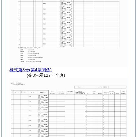
様式第3号
(第4条関係)
(令3告示127・全改)