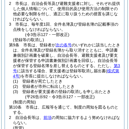
2
市長は、自治会長等及び避難支援者に対し、それぞれ提供
した個人情報について、使用目的及び使用方法の制限その
他必要な制限を付し、適正に取り扱うための措置を講じな
ければならない。
3
市長は、毎年度1回、全件名簿及び登録名簿の記載事項の
点検をしなければならない。
(令3告示127・一部改正)
(登録等の取消し)
第9条
市長は、登録者が
次の各号
のいずれかに該当したとき
は、全件名簿及び登録名簿から取り消すとともに、申請書
兼個別計画書を破棄し、自治会長等、避難支援者及び要支
援者が保管する申請書兼個別計画書を回収し、自治会長等
が保管する登録名簿を差し替えるものとする。
ただし、
第3
号
に該当する場合、要支援者は登録等取消し届出書
(
様式第
4号
)
を市長に提出しなければならない。
(1)
登録者が死亡したとき
(2)
登録者が市外に転出したとき
(3)
登録者が要支援者の登録の取消しを申し出たとき
(平26告示92・令3告示127・一部改正)
(制度の周知)
第10条
市長は、広報等を通じて、制度の周知を図るものと
する。
2
自治会長等は、
前項
の周知に協力するよう努めなければな
らない。
(所管)