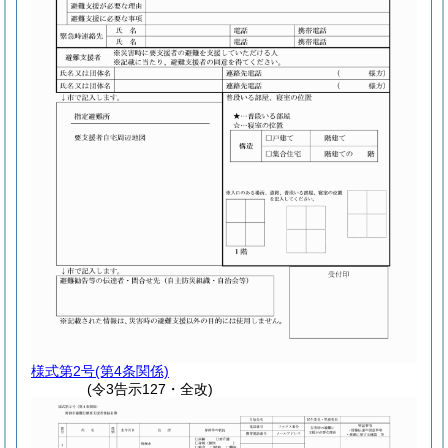
様式第2号
(第4条関係)
(令3告示127・全改)