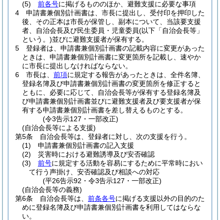
(5)
前各号
に掲げるもののほか、避難支援に必要な事項
4
申請書兼個別計画書は、市長に提出し、受付印を押印した
後、その正本は市長が保管し、副本について、当該要支援
者、自治会長及び民生委員・児童委員
(以下「自治会長等」
という。)
並びに避難支援者が保有する。
5
登録者は、申請書兼個別計画書の記載内容に変更があった
ときは、申請書兼個別計画書に変更箇所を記載し、速やか
に市長に提出しなければならない。
6
市長は、
前項
に規定する報告があったときは、全件名簿、
登録名簿及び申請書兼個別計画書の変更箇所を修正すると
ともに、必要に応じて、自治会長等が保有する登録名簿及
び申請書兼個別計画書並びに避難支援者及び要支援者が保
有する申請書兼個別計画書を差し替えるものとする。
(令3告示127・一部改正)
(自治会長等による支援)
第5条
自治会長等は、登録者に対し、次の支援を行う。
(1)
申請書兼個別計画書の記入支援
(2)
災害時における避難誘導及び安否確認
(3)
前号
に規定する活動を容易にするために平常時におい
て行う声掛け、安否確認及び相談への対応
(平26告示92・令3告示127・一部改正)
(自治会長等の義務)
第6条
自治会長等は、
前条各号
に掲げる支援以外の目的のた
めに登録名簿及び申請書兼個別計画書を利用してはならな
い。