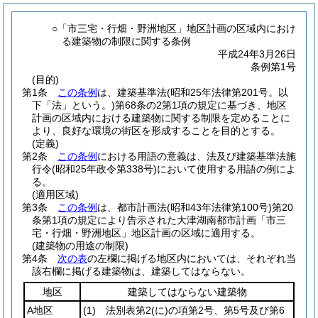
○「市三宅・行畑・野洲地区」地区計画の区域内におけ
る建築物の制限に関する条例
平成24年3月26日
条例第1号
(目的)
第1条
この条例
は、建築基準法
(昭和25年法律第201号。以
下「法」という。)
第68条の2第1項の規定に基づき、地区
計画の区域内における建築物に関する制限を定めることに
より、良好な環境の街区を形成することを目的とする。
(定義)
第2条
この条例
における用語の意義は、法及び建築基準法施
行令
(昭和25年政令第338号)
において使用する用語の例によ
る。
(適用区域)
第3条
この条例
は、都市計画法
(昭和43年法律第100号)
第20
条第1項の規定により告示された大津湖南都市計画「市三
宅・行畑・野洲地区」地区計画の区域に適用する。
(建築物の用途の制限)
第4条
次の表
の左欄に掲げる地区内においては、それぞれ当
該右欄に掲げる建築物は、建築してはならない。
地区
建築してはならない建築物
A地区
(1)
法別表第2
(に)
の項第2号、第5号及び第6