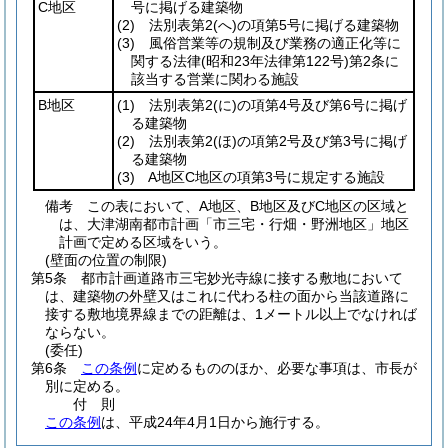
C地区
号に掲げる建築物
(2)
法別表第2
(へ)
の項第5号に掲げる建築物
(3)
風俗営業等の規制及び業務の適正化等に
関する法律
(昭和23年法律第122号)
第2条に
該当する営業に関わる施設
B地区
(1)
法別表第2
(に)
の項第4号及び第6号に掲げ
る建築物
(2)
法別表第2
(ほ)
の項第2号及び第3号に掲げ
る建築物
(3)
A地区C地区の項第3号に規定する施設
備考 この表において、A地区、B地区及びC地区の区域と
は、大津湖南都市計画「市三宅・行畑・野洲地区」地区
計画で定める区域をいう。
(壁面の位置の制限)
第5条
都市計画道路市三宅妙光寺線に接する敷地において
は、建築物の外壁又はこれに代わる柱の面から当該道路に
接する敷地境界線までの距離は、1メートル以上でなければ
ならない。
(委任)
第6条
この条例
に定めるもののほか、必要な事項は、市長が
別に定める。
付
則
この条例
は、平成24年4月1日から施行する。