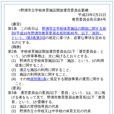
○野洲市立学校体育施設開放運営委員会要綱
平成23年2月21日
教育委員会告示第4号
(趣旨)
第1条
この告示は、
野洲市立学校体育施設の開放に関する規
則
(平成16年野洲市教育委員会規則第46号。以下「規則」
という。)
第3条第3項
の規定に基づき、必要な事項を定める
ものとする。
(職務)
第2条
学校体育施設開放運営委員会
(以下「運営委員会」と
いう。)
の所掌事務は、次に掲げるとおりとする。
(1)
野洲市立学校体育施設
(以下「施設」という。)
の利用
促進に関すること。
(2)
適正な施設の利用に関すること。
(3)
施設の利用状況に関すること。
(4)
その他
規則第1条
に規定する開放事業の運営に関する
こと。
(委員)
第3条
運営委員会の委員
(以下「委員」という。)
は、次に掲
げる者をもって充て、野洲市教育委員会教育長
(以下「教育
長」という。)
が委嘱する。
(1)
施設の管理指導員の代表
(2)
野洲市立小学校又は中学校の体育主任の代表