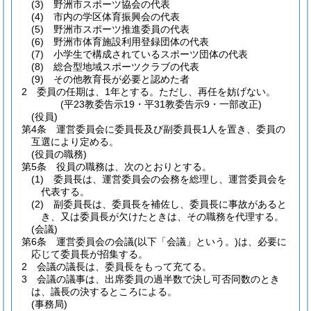
(3)
野洲市スポーツ協会の代表
(4)
市内の学区体育振興会の代表
(5)
野洲市スポーツ推進委員の代表
(6)
野洲市体育施設利用登録団体の代表
(7)
小学生で構成されているスポーツ団体の代表
(8)
総合型地域スポーツクラブの代表
(9)
その他教育長が必要と認めた者
2
委員の任期は、1年とする。
ただし、再任を妨げない。
(平23教委告示19・平31教委告示9・一部改正)
(役員)
第4条
運営委員会に委員長及び副委員長1人を置き、委員の
互選により定める。
(役員の職務)
第5条
役員の職務は、次のとおりとする。
(1)
委員長は、運営委員会の会務を総理し、運営委員会を
代表する。
(2)
副委員長は、委員長を補佐し、委員長に事故があると
き、又は委員長が欠けたときは、その職務を代理する。
(会議)
第6条
運営委員会の会議
(以下「会議」という。)
は、必要に
応じて委員長が招集する。
2
会議の議長は、委員長をもって充てる。
3
会議の議事は、出席委員の過半数で決し可否同数のとき
は、議長の決するところによる。
(事務局)