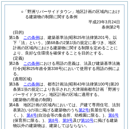
○「野洲リバーサイドタウン」地区計画の区域内におけ
る建築物の制限に関する条例
平成23年3月24日
条例第2号
(目的)
第1条
この条例
は、建築基準法
(昭和25年法律第201号。以
下「法」という。)
第68条の2第1項の規定に基づき、地区
計画の区域内における建築物に関する制限を定めることに
より、良好な住環境を確保することを目的とする。
(定義)
第2条
この条例
における用語の意義は、法及び建築基準法施
行令
(昭和25年政令第338号)
において使用する用語の例によ
る。
(適用区域)
第3条
この条例
は、都市計画法
(昭和43年法律第100号)
第20
条第1項の規定により告示された大津湖南都市計画「野洲リ
バーサイドタウン」地区計画の区域に適用する。
(建築物の用途の制限)
第4条
地区計画の区域内においては、戸建て専用住宅、法別
表第2
(い)
の項に掲げる建築物のうち
第2号
(長屋住宅を除
く。)
、
第4号
(自治会等の集会所、幼稚園に限る。)
、
第6号
(保育所に限る。)
、
第8号
、
第9号
及び
第10号
に掲げる建築
物以外の建築物は、建築してはならない。