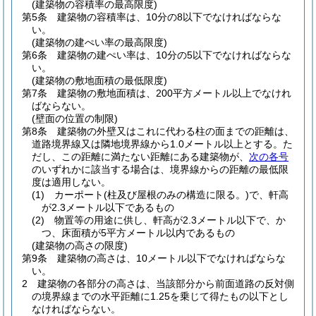
(建築物の容積率の最高限度)
第5条
建築物の容積率は、10分の8以下でなければならな
い。
(建築物の建ぺい率の最高限度)
第6条
建築物の建ぺい率は、10分の5以下でなければならな
い。
(建築物の敷地面積の最低限度)
第7条
建築物の敷地面積は、200平方メートル以上でなけれ
ばならない。
(壁面の位置の制限)
第8条
建築物の外壁又はこれに代わる柱の面までの距離は、
道路境界線又は隣地境界線から1.0メートル以上とする。
た
だし、この距離に満たない距離にある建築物が、
次の各号
のいずれかに該当する場合は、境界線からの距離の最低限
度は適用しない。
(1)
カーポート
(柱及び屋根のみの構造に限る。)
で、軒高
が2.3メートル以下であるもの
(2)
物置等の用途に供し、軒高が2.3メートル以下で、か
つ、床面積が5平方メートル以内であるもの
(建築物の高さの限度)
第9条
建築物の高さは、10メートル以下でなければならな
い。
2
建築物の各部分の高さは、当該部分から前面道路の反対側
の境界線までの水平距離に1.25を乗じて得たもの以下とし
なければならない。