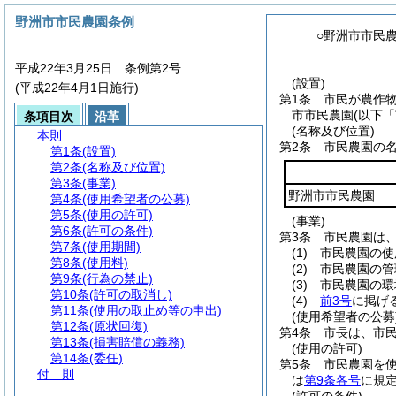
野洲市市民農園条例
○野洲市市民
平成22年3月25日 条例第2号
(設置)
(平成22年4月1日施行)
第1条
市民が農作
市市民農園
(以下
条項目次
沿革
(名称及び位置)
本則
第2条
市民農園の
第1条
(設置)
第2条
(名称及び位置)
第3条
(事業)
野洲市市民農園
第4条
(使用希望者の公募)
第5条
(使用の許可)
(事業)
第6条
(許可の条件)
第3条
市民農園は
第7条
(使用期間)
(1)
市民農園の使
第8条
(使用料)
(2)
市民農園の管
第9条
(行為の禁止)
(3)
市民農園の環
第10条
(許可の取消し)
(4)
前3号
に掲げ
第11条
(使用の取止め等の申出)
(使用希望者の公募
第12条
(原状回復)
第4条
市長は、市
第13条
(損害賠償の義務)
(使用の許可)
第14条
(委任)
第5条
市民農園を
付 則
は
第9条各号
に規