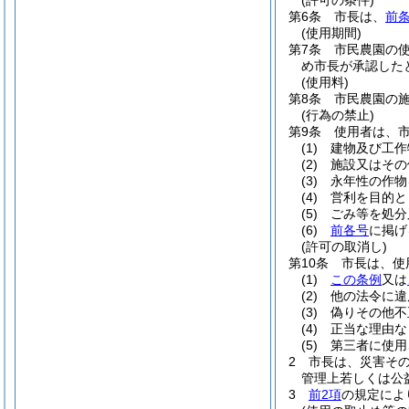
(許可の条件)
第6条
市長は、
前
(使用期間)
第7条
市民農園の
め市長が承認した
(使用料)
第8条
市民農園の
(行為の禁止)
第9条
使用者は、
(1)
建物及び工作
(2)
施設又はその
(3)
永年性の作物
(4)
営利を目的と
(5)
ごみ等を処分
(6)
前各号
に掲げ
(許可の取消し)
第10条
市長は、使
(1)
この条例
又は
(2)
他の法令に違
(3)
偽りその他不
(4)
正当な理由な
(5)
第三者に使用
2
市長は、災害そ
管理上若しくは公
3
前2項
の規定によ