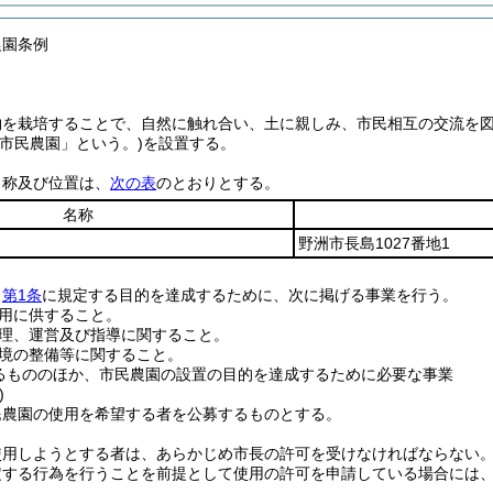
農園条例
物を栽培することで、自然に触れ合い、土に親しみ、市民相互の交流を
「市民農園」という。)
を設置する。
名称及び位置は、
次の表
のとおりとする。
名称
野洲市長島1027番地1
、
第1条
に規定する目的を達成するために、次に掲げる事業を行う。
用に供すること。
理、運営及び指導に関すること。
境の整備等に関すること。
るもののほか、市民農園の設置の目的を達成するために必要な事業
)
民農園の使用を希望する者を公募するものとする。
使用しようとする者は、あらかじめ市長の許可を受けなければならない
定する行為を行うことを前提として使用の許可を申請している場合には