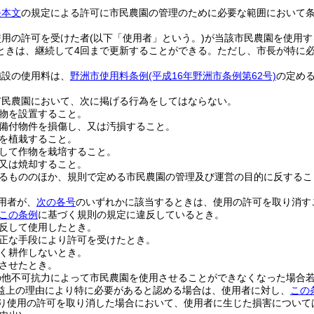
条本文
の規定による許可に市民農園の管理のために必要な範囲において
使用の許可を受けた者
(以下「使用者」という。)
が当該市民農園を使用す
ときは、継続して4回まで更新することができる。
ただし、市長が特に
施設の使用料は、
野洲市使用料条例
(平成16年野洲市条例第62号)
の定め
市民農園において、次に掲げる行為をしてはならない。
物を設置すること。
備付物件を損傷し、又は汚損すること。
を植栽すること。
して作物を栽培すること。
又は焼却すること。
るもののほか、規則で定める市民農園の管理及び運営の目的に反するこ
用者が、
次の各号
のいずれかに該当するときは、使用の許可を取り消す
この条例
に基づく規則の規定に違反しているとき。
反して使用したとき。
正な手段により許可を受けたとき。
く耕作しないとき。
させたとき。
の他不可抗力によって市民農園を使用させることができなくなった場合
益上の理由により特に必要があると認める場合は、使用者に対し、
この
り使用の許可を取り消した場合において、使用者に生じた損害について