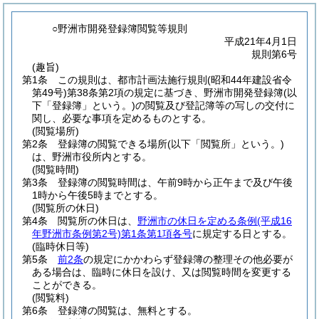
○野洲市開発登録簿閲覧等規則
平成21年4月1日
規則第6号
(趣旨)
第1条
この規則は、都市計画法施行規則
(昭和44年建設省令
第49号)
第38条第2項の規定に基づき、野洲市開発登録簿
(以
下「登録簿」という。)
の閲覧及び登記簿等の写しの交付に
関し、必要な事項を定めるものとする。
(閲覧場所)
第2条
登録簿の閲覧できる場所
(以下「閲覧所」という。)
は、野洲市役所内とする。
(閲覧時間)
第3条
登録簿の閲覧時間は、午前9時から正午まで及び午後
1時から午後5時までとする。
(閲覧所の休日)
第4条
閲覧所の休日は、
野洲市の休日を定める条例
(平成16
年野洲市条例第2号)
第1条第1項各号
に規定する日とする。
(臨時休日等)
第5条
前2条
の規定にかかわらず登録簿の整理その他必要が
ある場合は、臨時に休日を設け、又は閲覧時間を変更する
ことができる。
(閲覧料)
第6条
登録簿の閲覧は、無料とする。