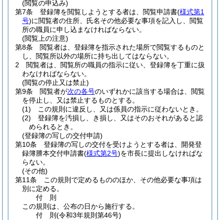
(閲覧の申込み)
第7条
登録簿を閲覧しようとする者は、閲覧申請書
(
様式第1
号
)
に閲覧者の住所、氏名その他必要な事項を記入し、閲覧
所の職員に申し込まなければならない。
(閲覧上の注意)
第8条
閲覧者は、登録簿を指示された場所で閲覧するものと
し、閲覧所以外の場所に持ち出してはならない。
2
閲覧者は、閲覧所の職員の指示に従い、登録簿を丁重に扱
わなければならない。
(閲覧の停止又は禁止)
第9条
閲覧者が
次の各号
のいずれかに該当する場合は、閲覧
を停止し、又は禁止するものとする。
(1)
この規則に違反し、又は係員の指示に従わないとき。
(2)
登録簿を汚損し、き損し、又はそのおそれがあると認
められるとき。
(登録簿の写しの交付申請)
第10条
登録簿の写しの交付を受けようとする者は、開発登
録簿謄本交付申請書
(
様式第2号
)
を市長に提出しなければな
らない。
(その他)
第11条
この規則で定めるもののほか、その他必要な事項は
別に定める。
付
則
この規則は、公布の日から施行する。
付
則
(令和3年
規則第46号)