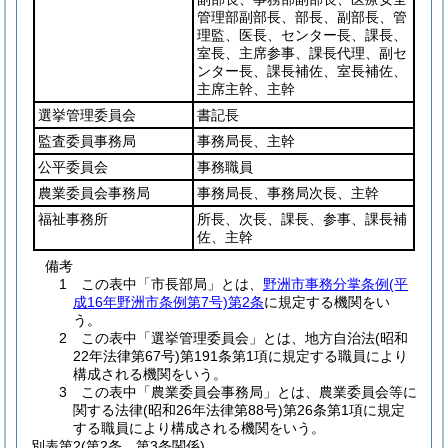
管理部副部長、部長、副部長、管
理監、医長、センター長、課長、
室長、主席参事、課長代理、副セ
ンター長、課長補佐、室長補佐、
主席主幹、主幹
選挙管理委員会
書記長
監査委員事務局
事務局長、主幹
公平委員会
事務職員
農業委員会事務局
事務局長、事務局次長、主幹
福祉事務所
所長、次長、課長、参事、課長補
佐、主幹
備考
1 この表中「市長部局」とは、
野洲市事務分掌条例(平
成16年野洲市条例第7号)第2条
に規定する機関をい
う。
2 この表中「選挙管理委員会」とは、地方自治法(昭和
22年法律第67号)第191条第1項に規定する職員により
構成される機関をいう。
3 この表中「農業委員会事務局」とは、農業委員会等に
関する法律(昭和26年法律第88号)第26条第1項に規定
する職員により構成される機関をいう。
別表第2
(第2条、第3条関係)