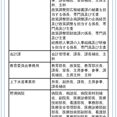
事、課長補佐、室長補佐、主席主
幹、主幹
政策調整部広報秘書課の秘書を担
当する係長、専門員及び主査
政策調整部企画調整課の企画経営
及び政策調整を担当する係長、専
門員及び主査
政策調整部財政課の係長、専門員
及び主査
総務部人事課の人事組織及び研修
を担当する係長、専門員及び主査
会計課
会計管理者、課長、課長補佐、主
幹
教育委員会事務局
教育部長、政策監、教育部次長、
課長、室長、主席参事、参事、課
長補佐、主席主幹、主幹
上下水道事業所
所長、副所長、課長、主席参事、
課長補佐
野洲病院
病院長、相談役、病院長特別補
佐、副院長、医療診療部長、医療
技術部長、看護部長、事務部長、
医療安全管理部長、医療診療部副
部長、医療技術部副部長、看護部
副部長、事務部副部長、医療安全