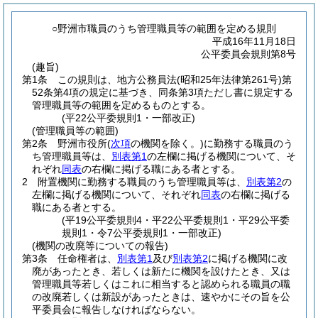
○野洲市職員のうち管理職員等の範囲を定める規則
平成16年11月18日
公平委員会規則第8号
(趣旨)
第1条
この規則は、地方公務員法
(昭和25年法律第261号)
第
52条第4項の規定に基づき、同条第3項ただし書に規定する
管理職員等の範囲を定めるものとする。
(平22公平委規則1・一部改正)
(管理職員等の範囲)
第2条
野洲市役所
(
次項
の機関を除く。)
に勤務する職員のう
ち管理職員等は、
別表第1
の左欄に掲げる機関について、そ
れぞれ
同表
の右欄に掲げる職にある者とする。
2
附置機関に勤務する職員のうち管理職員等は、
別表第2
の
左欄に掲げる機関について、それぞれ
同表
の右欄に掲げる
職にある者とする。
(平19公平委規則4・平22公平委規則1・平29公平委
規則1・令7公平委規則1・一部改正)
(機関の改廃等についての報告)
第3条
任命権者は、
別表第1
及び
別表第2
に掲げる機関に改
廃があったとき、若しくは新たに機関を設けたとき、又は
管理職員等若しくはこれに相当すると認められる職員の職
の改廃若しくは新設があったときは、速やかにその旨を公
平委員会に報告しなければならない。