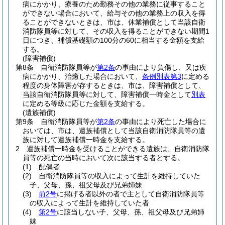
病にかかり、療養のため勤務その他の業務に従事すること
ができない場合において、給与その他の業務上の収入を得
ることができないときは、市は、休業補償として当該自衛
消防隊員等に対して、その収入を得ることができない期間1
日につき、補償基礎額の100分の60に相当する金額を支給
する。
(障害補償)
第8条
自衛消防隊員等が
第2条
の事由により負傷し、又は疾
病にかかり、治癒した場合において、
条例別表第3
に定める
程度の身体障害が存するときは、市は、障害補償として、
当該自衛消防隊員等に対して、障害補償一時金として
別表
に定める等級に応じた金額を支給する。
(遺族補償)
第9条
自衛消防隊員等が
第2条
の事由により死亡した場合に
おいては、市は、遺族補償として当該自衛消防隊員等の遺
族に対して遺族補償一時金を支給する。
2
遺族補償一時金を受けることができる遺族は、自衛消防隊
員等の死亡の当時において次に該当する者とする。
(1)
配偶者
(2)
自衛消防隊員等の収入によって生計を維持していた
子、父母、孫、祖父母及び兄弟姉妹
(3)
前2号
に掲げる者以外の者で主として自衛消防隊員等
の収入によって生計を維持していた者
(4)
第2号
に該当しない子、父母、孫、祖父母及び兄弟姉
妹