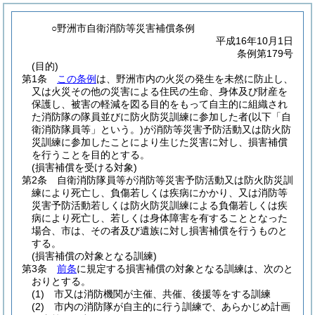
○野洲市自衛消防等災害補償条例
平成16年10月1日
条例第179号
(目的)
第1条
この条例
は、野洲市内の火災の発生を未然に防止し、
又は火災その他の災害による住民の生命、身体及び財産を
保護し、被害の軽減を図る目的をもって自主的に組織され
た消防隊の隊員並びに防火防災訓練に参加した者
(以下「自
衛消防隊員等」という。)
が消防等災害予防活動又は防火防
災訓練に参加したことにより生じた災害に対し、損害補償
を行うことを目的とする。
(損害補償を受ける対象)
第2条
自衛消防隊員等が消防等災害予防活動又は防火防災訓
練により死亡し、負傷若しくは疾病にかかり、又は消防等
災害予防活動若しくは防火防災訓練による負傷若しくは疾
病により死亡し、若しくは身体障害を有することとなった
場合、市は、その者及び遺族に対し損害補償を行うものと
する。
(損害補償の対象となる訓練)
第3条
前条
に規定する損害補償の対象となる訓練は、次のと
おりとする。
(1)
市又は消防機関が主催、共催、後援等をする訓練
(2)
市内の消防隊が自主的に行う訓練で、あらかじめ計画