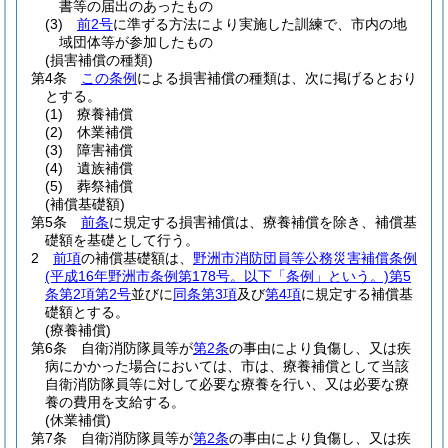
書等の届出のあったもの
(3)
前2号
に準ずる方法により実施した訓練で、市内の地
域団体等が参加したもの
(損害補償の種類)
第4条
この条例
による損害補償の種類は、次に掲げるとおり
とする。
(1)
療養補償
(2)
休業補償
(3)
障害補償
(4)
遺族補償
(5)
葬祭補償
(補償基礎額)
第5条
前条
に規定する損害補償は、療養補償を除き、補償基
礎額を基礎として行う。
2
前項
の補償基礎額は、
野洲市消防団員等公務災害補償条例
(平成16年野洲市条例第178号。以下「条例」という。)
第5
条第2項第2号
並びに
同条第3項
及び
第4項
に規定する補償基
礎額とする。
(療養補償)
第6条
自衛消防隊員等が
第2条
の事由により負傷し、又は疾
病にかかった場合においては、市は、療養補償として当該
自衛消防隊員等に対して必要な療養を行い、又は必要な療
養の費用を支給する。
(休業補償)
第7条
自衛消防隊員等が
第2条
の事由により負傷し、又は疾