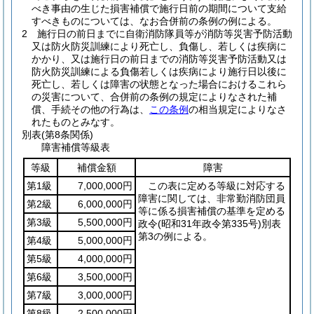
べき事由の生じた損害補償で施行日前の期間について支給
すべきものについては、なお合併前の条例の例による。
2
施行日の前日までに自衛消防隊員等が消防等災害予防活動
又は防火防災訓練により死亡し、負傷し、若しくは疾病に
かかり、又は施行日の前日までの消防等災害予防活動又は
防火防災訓練による負傷若しくは疾病により施行日以後に
死亡し、若しくは障害の状態となった場合におけるこれら
の災害について、合併前の条例の規定によりなされた補
償、手続その他の行為は、
この条例
の相当規定によりなさ
れたものとみなす。
別表
(第8条関係)
障害補償等級表
等級
補償金額
障害
第1級
7,000,000円
この表に定める等級に対応する
障害に関しては、非常勤消防団員
第2級
6,000,000円
等に係る損害補償の基準を定める
第3級
5,500,000円
政令
(昭和31年政令第335号)
別表
第3の例による。
第4級
5,000,000円
第5級
4,000,000円
第6級
3,500,000円
第7級
3,000,000円
第8級
2,500,000円