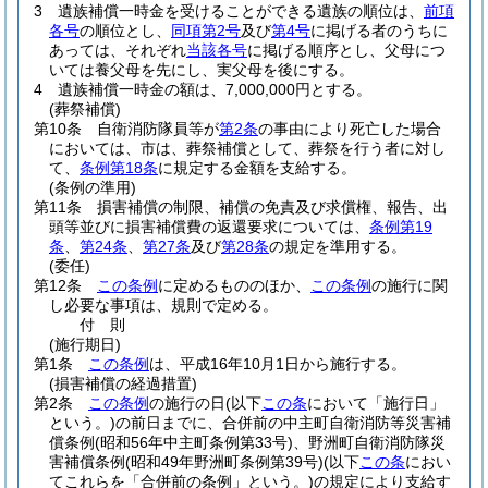
3
遺族補償一時金を受けることができる遺族の順位は、
前項
各号
の順位とし、
同項第2号
及び
第4号
に掲げる者のうちに
あっては、それぞれ
当該各号
に掲げる順序とし、父母につ
いては養父母を先にし、実父母を後にする。
4
遺族補償一時金の額は、7,000,000円とする。
(葬祭補償)
第10条
自衛消防隊員等が
第2条
の事由により死亡した場合
においては、市は、葬祭補償として、葬祭を行う者に対し
て、
条例第18条
に規定する金額を支給する。
(条例の準用)
第11条
損害補償の制限、補償の免責及び求償権、報告、出
頭等並びに損害補償費の返還要求については、
条例第19
条
、
第24条
、
第27条
及び
第28条
の規定を準用する。
(委任)
第12条
この条例
に定めるもののほか、
この条例
の施行に関
し必要な事項は、規則で定める。
付
則
(施行期日)
第1条
この条例
は、平成16年10月1日から施行する。
(損害補償の経過措置)
第2条
この条例
の施行の日
(以下
この条
において「施行日」
という。)
の前日までに、合併前の中主町自衛消防等災害補
償条例
(昭和56年中主町条例第33号)
、野洲町自衛消防隊災
害補償条例
(昭和49年野洲町条例第39号)
(以下
この条
におい
てこれらを「合併前の条例」という。)
の規定により支給す