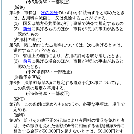
(令5条例30・一部改正)
(減免)
第4条
市長は、
次の各号
のいずれかに該当すると認めたとき
は、占用料を減額し、又は免除することができる。
(1)
国又は地方公共団体が行う事業で法令で規定するもの
(2)
前号
に掲げるもののほか、市長が特別の事由があると
認めたもの
(占用料の還付)
第5条
既に納付した占用料については、次に掲げるときは、
還付することができる。
(1)
管理上の理由により、占用の許可を取り消したとき。
(2)
前号
に掲げる場合のほか、市長が特別の事由があると
認めたとき。
(平20条例33・一部改正)
(道路予定区域)
第6条
法第91条第2項に規定する道路予定区域については、
この条例の規定を準用する。
(令5条例30・一部改正)
(委任)
第7条
この条例に定めるもののほか、必要な事項は、規則で
定める。
(過料)
第8条
詐欺その他不正の行為により占用料の徴収を免れた者
は、その徴収を免れた金額の5倍に相当する金額
(当該5倍に
相当する金額が50,000円を超えないときは、50,000円とす