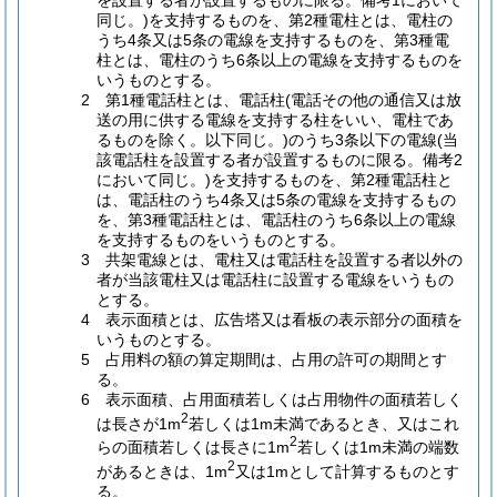
を設置する者が設置するものに限る。備考1において
同じ。)を支持するものを、第2種電柱とは、電柱の
うち4条又は5条の電線を支持するものを、第3種電
柱とは、電柱のうち6条以上の電線を支持するものを
いうものとする。
2 第1種電話柱とは、電話柱(電話その他の通信又は放
送の用に供する電線を支持する柱をいい、電柱であ
るものを除く。以下同じ。)のうち3条以下の電線(当
該電話柱を設置する者が設置するものに限る。備考2
において同じ。)を支持するものを、第2種電話柱と
は、電話柱のうち4条又は5条の電線を支持するもの
を、第3種電話柱とは、電話柱のうち6条以上の電線
を支持するものをいうものとする。
3 共架電線とは、電柱又は電話柱を設置する者以外の
者が当該電柱又は電話柱に設置する電線をいうもの
とする。
4 表示面積とは、広告塔又は看板の表示部分の面積を
いうものとする。
5 占用料の額の算定期間は、占用の許可の期間とす
る。
6 表示面積、占用面積若しくは占用物件の面積若しく
2
は長さが1m
若しくは1m未満であるとき、又はこれ
2
らの面積若しくは長さに1m
若しくは1m未満の端数
2
があるときは、1m
又は1mとして計算するものとす
る。