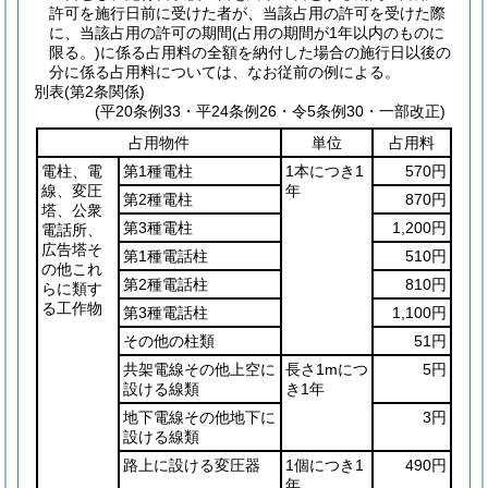
許可を施行日前に受けた者が、当該占用の許可を受けた際
に、当該占用の許可の期間
(占用の期間が1年以内のものに
限る。)
に係る占用料の全額を納付した場合の施行日以後の
分に係る占用料については、なお従前の例による。
別表
(第2条関係)
(平20条例33・平24条例26・令5条例30・一部改正)
占用物件
単位
占用料
電柱、電
第1種電柱
1本につき1
570円
線、変圧
年
第2種電柱
870円
塔、公衆
第3種電柱
1,200円
電話所、
広告塔そ
第1種電話柱
510円
の他これ
第2種電話柱
810円
らに類す
る工作物
第3種電話柱
1,100円
その他の柱類
51円
共架電線その他上空に
長さ1mにつ
5円
設ける線類
き1年
地下電線その他地下に
3円
設ける線類
路上に設ける変圧器
1個につき1
490円
年