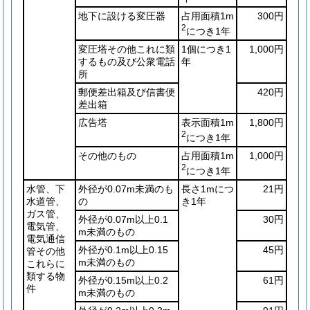
地下に設ける変圧器
占用面積1m
300円
2
につき1年
変圧塔その他これに類
1個につき1
1,000円
するもの及び公衆電話
年
所
郵便差出箱及び信書便
420円
差出箱
広告塔
表示面積1m
1,800円
2
につき1年
その他のもの
占用面積1m
1,000円
2
につき1年
水管、下
外径が0.07m未満のも
長さ1mにつ
21円
水道管、
の
き1年
ガス管、
外径が0.07m以上0.1
30円
電気管、
m未満のもの
電気通信
外径が0.1m以上0.15
45円
管その他
m未満のもの
これらに
類する物
外径が0.15m以上0.2
61円
件
m未満のもの