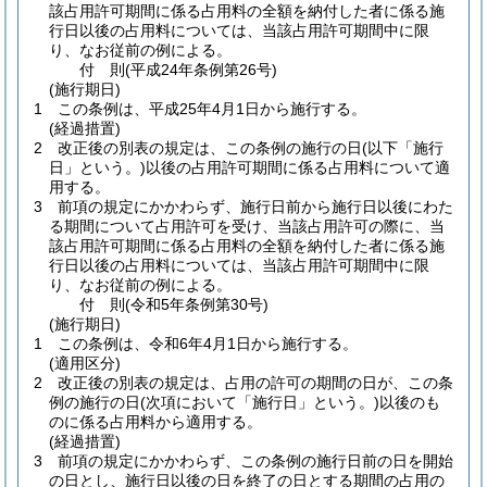
該占用許可期間に係る占用料の全額を納付した者に係る施
行日以後の占用料については、当該占用許可期間中に限
り、なお従前の例による。
付
則
(平成24年
条例第26号)
(施行期日)
1
この条例は、平成25年4月1日から施行する。
(経過措置)
2
改正後の別表の規定は、この条例の施行の日
(以下「施行
日」という。)
以後の占用許可期間に係る占用料について適
用する。
3
前項の規定にかかわらず、施行日前から施行日以後にわた
る期間について占用許可を受け、当該占用許可の際に、当
該占用許可期間に係る占用料の全額を納付した者に係る施
行日以後の占用料については、当該占用許可期間中に限
り、なお従前の例による。
付
則
(令和5年
条例第30号)
(施行期日)
1
この条例は、令和6年4月1日から施行する。
(適用区分)
2
改正後の別表の規定は、占用の許可の期間の日が、この条
例の施行の日
(次項において「施行日」という。)
以後のも
のに係る占用料から適用する。
(経過措置)
3
前項の規定にかかわらず、この条例の施行日前の日を開始
の日とし、施行日以後の日を終了の日とする期間の占用の