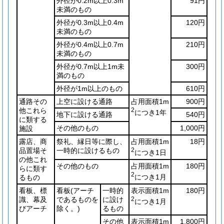
外径が0.2m以上0.3m
91円
未満のもの
外径が0.3m以上0.4m
120円
未満のもの
外径が0.4m以上0.7m
210円
未満のもの
外径が0.7m以上1m未
300円
満のもの
外径が1m以上のもの
610円
通路その
上空に設ける通路
占用面積1m
900円
他これら
2
につき1年
地下に設ける通路
540円
に類する
その他のもの
1,000円
施設
露店、商
祭礼、縁日等に際し、
占用面積1m
18円
品置場そ
一時的に設けるもの
2
につき1日
の他これ
その他のもの
占用面積1m
180円
らに類す
2
につき1月
るもの
看板、標
看板
(アーチ
一時的
表示面積1m
180円
識、幕及
であるものを
に設け
2
につき1月
びアーチ
除く。)
るもの
その他
表示面積1m
1,800円