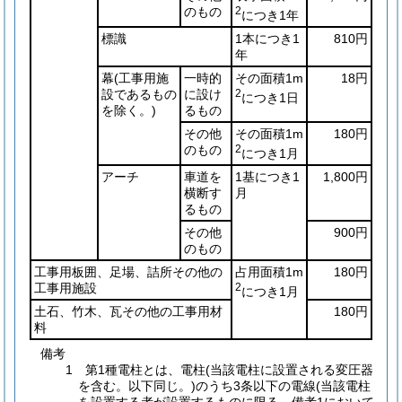
のもの
2
につき1年
標識
1本につき1
810円
年
幕
(工事用施
一時的
その面積1m
18円
設であるもの
に設け
2
につき1日
を除く。)
るもの
その他
その面積1m
180円
のもの
2
につき1月
アーチ
車道を
1基につき1
1,800円
横断す
月
るもの
その他
900円
のもの
工事用板囲、足場、詰所その他の
占用面積1m
180円
工事用施設
2
につき1月
土石、竹木、瓦その他の工事用材
180円
料
備考
1 第1種電柱とは、電柱(当該電柱に設置される変圧器
を含む。以下同じ。)のうち3条以下の電線(当該電柱