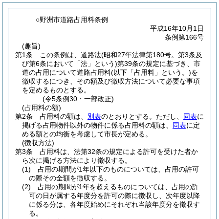
○野洲市道路占用料条例
平成16年10月1日
条例第166号
(趣旨)
第1条
この条例は、道路法
(昭和27年法律第180号。第3条及
び第6条において「法」という)
第39条の規定に基づき、市
道の占用について道路占用料
(以下「占用料」という。)
を
徴収するにつき、その額及び徴収方法について必要な事項
を定めるものとする。
(令5条例30・一部改正)
(占用料の額)
第2条
占用料の額は、
別表
のとおりとする。
ただし、
同表
に
掲げる占用物件以外の物件に係る占用料の額は、
同表
に定
める額との均衡を考慮して市長が定める。
(徴収方法)
第3条
占用料は、法第32条の規定による許可を受けた者か
ら次に掲げる方法により徴収する。
(1)
占用の期間が1年以下のものについては、占用の許可
の際その全額を徴収する。
(2)
占用の期間が1年を超えるものについては、占用の許
可の日が属する年度分を許可の際に徴収し、次年度以降
に係る分は、各年度始めにそれぞれ当該年度分を徴収す
る。