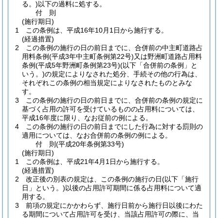
る。)
以下の過料に処する。
付
則
(施行期日)
1
この条例は、平成16年10月1日から施行する。
(経過措置)
2
この条例の施行の日の前日までに、合併前の中主町道路占
用料条例
(平成3年中主町条例第22号)
又は野洲町道路占用料
条例
(平成5年野洲町条例第23号)
(以下「合併前の条例」と
いう。)
の規定によりなされた処分、手続その他の行為は、
それぞれこの条例の相当規定によりなされたものとみな
す。
3
この条例の施行の日の前日までに、合併前の条例の規定に
基づく占用の許可を受けているものの占用料については、
平成16年度に限り、なお従前の例による。
4
この条例の施行の日の前日までにした行為に対する罰則の
適用については、なお合併前の条例の例による。
付
則
(平成20年
条例第33号)
(施行期日)
1
この条例は、平成21年4月1日から施行する。
(経過措置)
2
改正後の別表の規定は、この条例の施行の日
(以下「施行
日」という。)
以後の占用許可期間に係る占用料について適
用する。
3
前項の規定にかかわらず、施行日前から施行日以後にわた
る期間について占用許可を受け、当該占用許可の際に、当