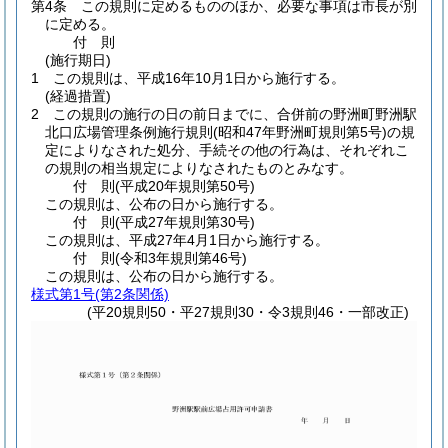
第4条
この規則に定めるもののほか、必要な事項は市長が別
に定める。
付
則
(施行期日)
1
この規則は、平成16年10月1日から施行する。
(経過措置)
2
この規則の施行の日の前日までに、合併前の野洲町野洲駅
北口広場管理条例施行規則
(昭和47年野洲町規則第5号)
の規
定によりなされた処分、手続その他の行為は、それぞれこ
の規則の相当規定によりなされたものとみなす。
付
則
(平成20年
規則第50号)
この規則は、公布の日から施行する。
付
則
(平成27年
規則第30号)
この規則は、平成27年4月1日から施行する。
付
則
(令和3年
規則第46号)
この規則は、公布の日から施行する。
様式第1号
(第2条関係)
(平20規則50・平27規則30・令3規則46・一部改正)