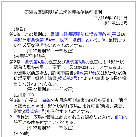
○野洲市野洲駅駅前広場管理条例施行規則
平成16年10月1日
規則第120号
(趣旨)
第1条
この規則は、
野洲市野洲駅駅前広場管理条例
(平成16
年野洲市条例第154号。以下「条例」という。)
の施行につ
いて必要な事項を定めるものとする。
(平27規則30・一部改正)
(占用許可申請等)
第2条
条例第4条
の規定及び
条例第6条
の規定により野洲駅
駅前広場を占用し、変更し、又は継続しようとする者は、
野洲駅駅前広場占用許可申請書
(
様式第1号
)
又は野洲駅駅前
広場変更・継続申請書
(
様式第2号
)
による申請書を市長に提
出しなければならない。
(平27規則30・一部改正)
(占用許可)
第3条
市長は、
前条
の占用許可申請書の内容を審査し、適当
と認めたときは、野洲駅駅前広場占用許可書
(新規、変更、
継続)
(
様式第3号
)
を交付するものとする。
2
市長は、広場の管理上必要があると認めたときは、
前項
の
許可に条件を付すことができる。
(平27規則30・一部改正)
(その他)