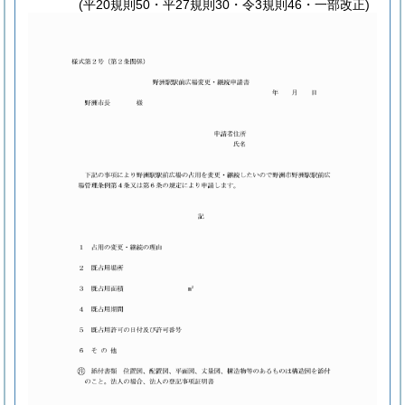
(平20規則50・平27規則30・令3規則46・一部改正)