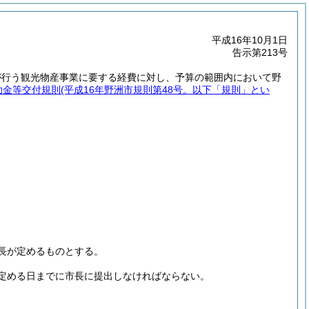
平成16年10月1日
告示第213号
が行う観光物産事業に要する経費に対し、予算の範囲内において野
助金等交付規則
(平成16年野洲市規則第48号。以下「規則」とい
長が定めるものとする。
定める日までに市長に提出しなければならない。