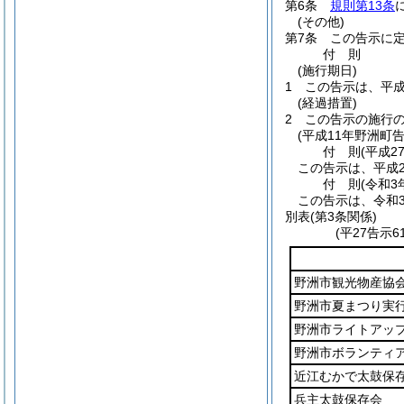
第6条
規則第13条
(その他)
第7条
この告示に
付
則
(施行期日)
1
この告示は、平成
(経過措置)
2
この告示の施行
(平成11年野洲町告
付
則
(平成2
この告示は、平成2
付
則
(令和3
この告示は、令和3
別表
(第3条関係)
(平27告示
野洲市観光物産協
野洲市夏まつり実
野洲市ライトアッ
野洲市ボランティ
近江むかで太鼓保
兵主太鼓保存会