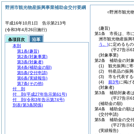
野洲市観光物産振興事業補助金交付要綱
○野洲市観光
平成16年10月1日 告示第213号
(趣旨)
(令和3年4月26日施行)
第1条
市長は、市
洲市観光物産振興
条項目次
沿革
う。)
に定めるもの
本則
(平27告示
第1条
(趣旨)
(対象事業)
第2条
(対象事業)
第2条
補助金の対
第3条
(対象者)
(1)
観光振興に寄
第4条
(補助金の額)
(2)
特産品の振興
第5条
(交付申請)
(3)
市を代表する
第6条
(実績報告)
(4)
前3号
に掲げ
第7条
(その他)
(対象者)
付 則
第3条
補助対象者
付 則
(平成27年告示第61号)
(平27告示
付 則
(令和3年告示第74号)
(補助金の額)
別表
(第3条関係)
第4条
補助金の額
(交付申請)
第5条
補助金の交
(平27告示
(実績報告)