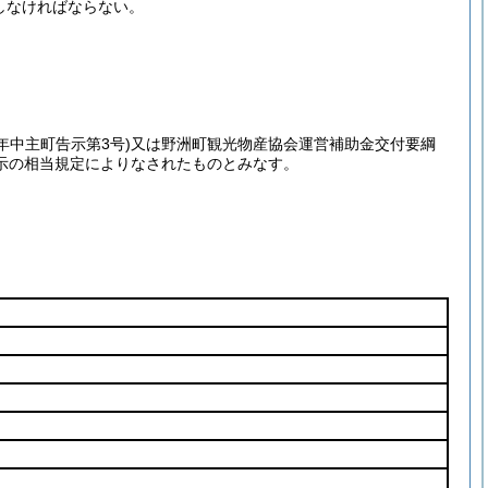
しなければならない。
2年中主町告示第3号)
又は野洲町観光物産協会運営補助金交付要綱
示の相当規定によりなされたものとみなす。