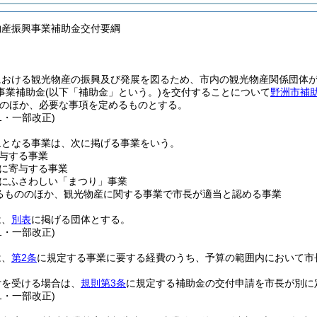
物産振興事業補助金交付要綱
における観光物産の振興及び発展を図るため、市内の観光物産関係団体
事業補助金
(以下「補助金」という。)
を交付することについて
野洲市補
のほか、必要な事項を定めるものとする。
61・一部改正)
象となる事業は、次に掲げる事業をいう。
与する事業
に寄与する事業
にふさわしい「まつり」事業
るもののほか、観光物産に関する事業で市長が適当と認める事業
は、
別表
に掲げる団体とする。
61・一部改正)
は、
第2条
に規定する事業に要する経費のうち、予算の範囲内において市
付を受ける場合は、
規則第3条
に規定する補助金の交付申請を市長が別に
61・一部改正)