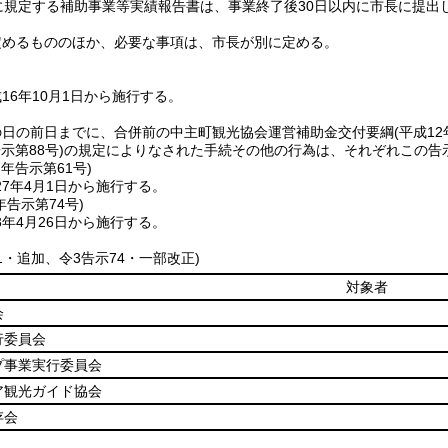
に規定する補助事業等実績報告書は、事業終了後30日以内に市長に提出
定めるもののほか、必要な事項は、市長が別に定める。
16年10月1日から施行する。
の日の前日までに、合併前の中主町観光協会運営補助金交付要綱
(平成1
示第88号)
の規定によりなされた手続その他の行為は、それぞれこの告
7年
告示第61号)
7年4月1日から施行する。
年
告示第74号)
年4月26日から施行する。
61・追加、令3告示74・一部改正)
対象者
会
行委員会
プ事業実行委員会
ア観光ガイド協会
存会