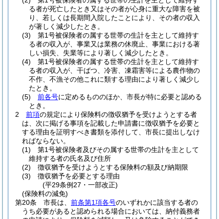
(2)
第1号被保険者の属する世帯の生計を主として維持す
る者が死亡したとき又はその者が心身に重大な障害を被
り、若しくは長期間入院したことにより、その者の収入
が著しく減少したとき。
(3)
第1号被保険者の属する世帯の生計を主として維持す
る者の収入が、事業又は業務の休廃止、事業における著
しい損失、失業等により著しく減少したとき。
(4)
第1号被保険者の属する世帯の生計を主として維持す
る者の収入が、干ばつ、冷害、凍霜害等による農作物の
不作、不漁その他これに類する理由により著しく減少し
たとき。
(5)
前各号
に定めるもののほか、市長が特に必要と認める
とき。
2
前項
の規定により保険料の徴収猶予を受けようとする者
は、次に掲げる事項を記載した申請書に徴収猶予を必要と
する理由を証明すべき書類を添付して、市長に提出しなけ
ればならない。
(1)
第1号被保険者及びその属する世帯の生計を主として
維持する者の氏名及び住所
(2)
徴収猶予を受けようとする保険料の額及び納期限
(3)
徴収猶予を必要とする理由
(平29条例27・一部改正)
(保険料の減免)
第20条
市長は、
前条第1項各号
のいずれかに該当する者の
うち必要があると認められる場合においては、納付義務者