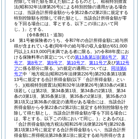
控除して得た額を加えた額によるものとし、租税特別措置
法
(昭和32年法律第26号)
による特別控除の適用がある場合
には、当該合計所得金額から令第22条の2第2項に規定する
特別控除額を控除して得た額とし、当該合計所得金額が零
を下回る場合には、零とする。以下この項において同
じ。)
」とする。
(令8条例11・追加)
14
第1号被保険者のうち、令和7年の合計所得金額に給与所
得が含まれている者
(同年中の給与等の収入金額が651,000
円以上1,619,000円未満である者に限る。)
の令和8年度にお
ける保険料率の算定についての
第13条第1項
(
第6号ア
、
第7
号ア
、
第8号ア
、
第9号ア
、
第10号ア
、
第11号ア
及び
第12号
ア
に係る部分に限る。)
の規定の適用については、
同項第6
号ア
中「地方税法
(昭和25年法律第226号)
第292条第1項第
13号に規定する合計所得金額
(以下「合計所得金額」とい
う。)
(租税特別措置法
(昭和32年法律第26号)
第33条の4第1
項若しくは第2項、第34条第1項、第34条の2第1項、第34
条の3第1項、第35条第1項、第35条の2第1項、第35条の3
第1項又は第36条の規定の適用がある場合には、当該合計
所得金額から令第22条の2第2項に規定する特別控除額を控
除して得た額とし、当該合計所得金額が零を下回る場合に
は、零とする。以下この項において同じ。)
」とあるのは、
「合計所得金額
(地方税法
(昭和25年法律第226号)
第292条
第1項第13号に規定する合計所得金額をいい、当該合計所
得金額に所得税法第28条第1項に規定する給与所得が含ま