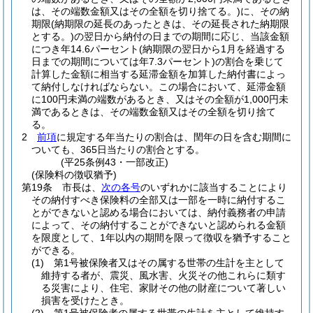
は、その端数金額又はその全額を切り捨てる。)
に、その納
期限
(納期限の延長のあったときは、その延長された納期限
とする。)
の翌日から納付の日までの期間に応じ、当該金額
につき年14.6パーセント
(納期限の翌日から1月を経過する
日までの期間については年7.3パーセント)
の割合を乗じて
計算した金額に相当する延滞金額を加算した納付書によっ
て納付しなければならない。
この場合において、延滞金額
に100円未満の端数があるとき、又はその全額が1,000円未
満であるときは、その端数金額又はその全額を切り捨て
る。
2
前項
に規定する年当たりの割合は、閏年の日を含む期間に
ついても、365日当たりの割合とする。
(平25条例43・一部改正)
(保険料の徴収猶予)
第19条
市長は、
次の各号
のいずれかに該当することにより
その納付すべき保険料の全部又は一部を一時に納付するこ
とができないと認める場合においては、納付義務者の申請
によって、その納付することができないと認められる金額
を限度として、1年以内の期間を限って徴収を猶予すること
ができる。
(1)
第1号被保険者又はその属する世帯の生計を主として
維持する者が、震災、風水害、火災その他これらに類す
る災害により、住宅、家財その他の財産について著しい
損害を受けたとき。