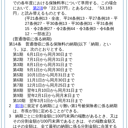
での各年度における保険料率について準用する。
この場合
において、
第2項
中「22,127円」とあるのは、「53,183
円」と読み替えるものとする。
(平21条例13・全改、平24条例13・平27条例18・平
27条例27・平30条例13・平30条例31・平31条例
15・令2条例27・令2条例44・令3条例3・令6条例
12・一部改正)
(普通徴収に係る納期)
第14条
普通徴収に係る保険料の納期
(以下「納期」とい
う。)
は、次のとおりとする。
第1期 6月1日から同月30日まで
第2期 7月1日から同月31日まで
第3期 8月1日から同月31日まで
第4期 9月1日から同月30日まで
第5期 10月1日から同月31日まで
第6期 11月1日から同月30日まで
第7期 12月1日から同月25日まで
第8期 翌年1月10日から同月31日まで
第9期 翌年2月1日から同月末日まで
第10期 翌年3月1日から同月31日まで
2
前項
に規定する納期により難い第1号被保険者に係る納期
は、市長が別に定めることができる。
3
納期ごとに分割金額に100円未満の端数があるとき、又は
その分割金額が100円未満であるときは、その端数金額又
はその全額は、全て最初の納期に係る分割金額に合算する