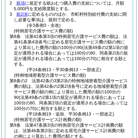
2
前項
に規定する紙おむつ購入費の支給については、月額
5,000円を支給限度額とする。
3
前2項
に定めるもののほか、市町村特別給付費の支給に関
し必要な事項は、規則で定める。
(令3条例3・全改)
(特例居宅介護サービス費の額)
第8条
法第42条第3項の特例居宅介護サービス費の額は、法
第41条第4項各号に定める居宅介護サービス費の額の例に
より算出した費用の額の100分の90
(法第49条の2第1項の規
定が適用される場合にあっては100分の80、同条第2項の規
定が適用される場合にあっては100分の70)
に相当する額と
する。
(平24条例13・平30条例13・一部改正)
(特例地域密着型介護サービス費の額)
第8条の2
法第42条の3第2項の特例地域密着型介護サービス
費の額は、法第42条の2第2項各号に定める地域密着型介護
サービス費の額の例により算出した費用の額の100分の
90
(法第49条の2第1項の規定が適用される場合にあっては
100分の80、同条第2項の規定が適用される場合にあっては
100分の70)
に相当する額とする。
(平18条例19・追加、平30条例13・一部改正)
(特例居宅介護サービス計画費の額)
第9条
法第47条第3項の特例居宅介護サービス計画費の額
は、法第46条第2項に定める居宅介護サービス計画費の額
の例により算出した費用の額とする。