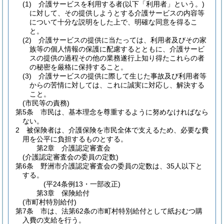
(1)
介護サービスを利用する者
(以下「利用者」という。)
に対して、その提供しようとする介護サービスの内容等
について十分な説明をした上で、明確な同意を得るこ
と。
(2)
介護サービスの提供に当たっては、利用者及びその家
族等の個人情報の保護に配慮するとともに、介護サービ
スの提供の過程その他の業務遂行上知り得たこれらの者
の秘密を厳格に保持すること。
(3)
介護サービスの提供に際して生じた事故及び利用者等
からの苦情に対しては、これに誠実に対応し、解決する
こと。
(市民等の責務)
第5条
市民は、基本理念を尊重するように努めなければなら
ない。
2
被保険者は、介護保険を市民全体で支えるため、必要な費
用を公平に負担するものとする。
第2章
介護認定審査会
(介護認定審査会の委員の定数)
第6条
野洲市介護認定審査会の委員の定数は、35人以下と
する。
(平24条例13・一部改正)
第3章
保険給付
(市町村特別給付)
第7条
市は、法第62条の市町村特別給付として紙おむつ購
入費の支給を行う。