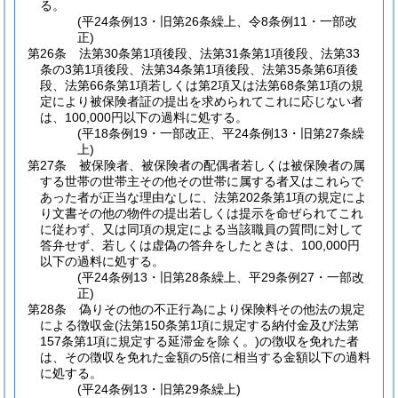
る。
(平24条例13・旧第26条繰上、令8条例11・一部改
正)
第26条
法第30条第1項後段、法第31条第1項後段、法第33
条の3第1項後段、法第34条第1項後段、法第35条第6項後
段、法第66条第1項若しくは第2項又は法第68条第1項の規
定により被保険者証の提出を求められてこれに応じない者
は、100,000円以下の過料に処する。
(平18条例19・一部改正、平24条例13・旧第27条繰
上)
第27条
被保険者、被保険者の配偶者若しくは被保険者の属
する世帯の世帯主その他その世帯に属する者又はこれらで
あった者が正当な理由なしに、法第202条第1項の規定によ
り文書その他の物件の提出若しくは提示を命ぜられてこれ
に従わず、又は同項の規定による当該職員の質問に対して
答弁せず、若しくは虚偽の答弁をしたときは、100,000円
以下の過料に処する。
(平24条例13・旧第28条繰上、平29条例27・一部改
正)
第28条
偽りその他の不正行為により保険料その他法の規定
による徴収金
(法第150条第1項に規定する納付金及び法第
157条第1項に規定する延滞金を除く。)
の徴収を免れた者
は、その徴収を免れた金額の5倍に相当する金額以下の過料
に処する。
(平24条例13・旧第29条繰上)