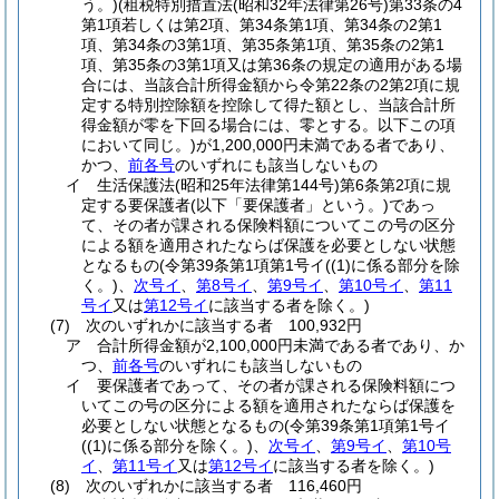
う。)
(租税特別措置法
(昭和32年法律第26号)
第33条の4
第1項若しくは第2項、第34条第1項、第34条の2第1
項、第34条の3第1項、第35条第1項、第35条の2第1
項、第35条の3第1項又は第36条の規定の適用がある場
合には、当該合計所得金額から令第22条の2第2項に規
定する特別控除額を控除して得た額とし、当該合計所
得金額が零を下回る場合には、零とする。以下この項
において同じ。)
が1,200,000円未満である者であり、
かつ、
前各号
のいずれにも該当しないもの
イ
生活保護法
(昭和25年法律第144号)
第6条第2項に規
定する要保護者
(以下「要保護者」という。)
であっ
て、その者が課される保険料額についてこの号の区分
による額を適用されたならば保護を必要としない状態
となるもの
(令第39条第1項第1号イ
(
(1)
に係る部分を除
く。)
、
次号イ
、
第8号イ
、
第9号イ
、
第10号イ
、
第11
号イ
又は
第12号イ
に該当する者を除く。)
(7)
次のいずれかに該当する者 100,932円
ア
合計所得金額が2,100,000円未満である者であり、か
つ、
前各号
のいずれにも該当しないもの
イ
要保護者であって、その者が課される保険料額につ
いてこの号の区分による額を適用されたならば保護を
必要としない状態となるもの
(令第39条第1項第1号イ
(
(1)
に係る部分を除く。)
、
次号イ
、
第9号イ
、
第10号
イ
、
第11号イ
又は
第12号イ
に該当する者を除く。)
(8)
次のいずれかに該当する者 116,460円