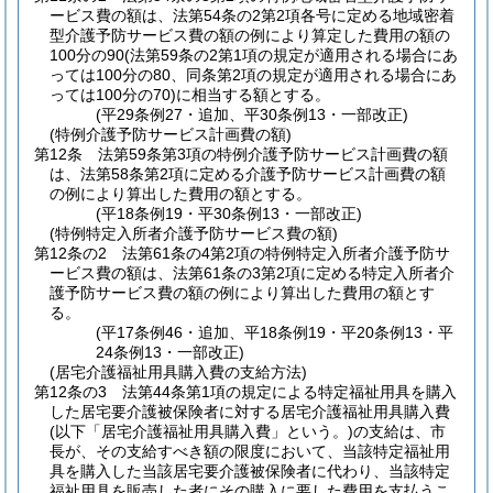
ービス費の額は、法第54条の2第2項各号に定める地域密着
型介護予防サービス費の額の例により算定した費用の額の
100分の90
(法第59条の2第1項の規定が適用される場合にあ
っては100分の80、同条第2項の規定が適用される場合にあ
っては100分の70)
に相当する額とする。
(平29条例27・追加、平30条例13・一部改正)
(特例介護予防サービス計画費の額)
第12条
法第59条第3項の特例介護予防サービス計画費の額
は、法第58条第2項に定める介護予防サービス計画費の額
の例により算出した費用の額とする。
(平18条例19・平30条例13・一部改正)
(特例特定入所者介護予防サービス費の額)
第12条の2
法第61条の4第2項の特例特定入所者介護予防サ
ービス費の額は、法第61条の3第2項に定める特定入所者介
護予防サービス費の額の例により算出した費用の額とす
る。
(平17条例46・追加、平18条例19・平20条例13・平
24条例13・一部改正)
(居宅介護福祉用具購入費の支給方法)
第12条の3
法第44条第1項の規定による特定福祉用具を購入
した居宅要介護被保険者に対する居宅介護福祉用具購入費
(以下「居宅介護福祉用具購入費」という。)
の支給は、市
長が、その支給すべき額の限度において、当該特定福祉用
具を購入した当該居宅要介護被保険者に代わり、当該特定
福祉用具を販売した者にその購入に要した費用を支払うこ