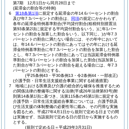
第7期 12月1日から同月28日まで
(延滞金の割合等の特例)
6
第18条第1項
に規定する延滞金の年14.6パーセントの割合
及び年7.3パーセントの割合は、
同項
の規定にかかわらず、
各年の延滞金特例基準割合
(平均貸付割合
(租税特別措置法
第93条第2項に規定する平均貸付割合をいう。)
に年1パー
セントの割合を加算した割合をいう。以下同じ。)
が年7.3
パーセントの割合に満たない場合には、その年中において
は、年14.6パーセントの割合にあってはその年における延
滞金特例基準割合に年7.3パーセントの割合を加算した割合
とし、年7.3パーセントの割合にあっては当該延滞金特例基
準割合に年1パーセントの割合を加算した割合
(当該加算し
た割合が年7.3パーセントの割合を超える場合には、年7.3
パーセントの割合)
とする。
(平25条例43・平30条例13・令2条例44・一部改正)
(介護予防・日常生活支援総合事業に関する経過措置)
7
地域における医療及び介護の総合的な確保を推進するため
の関係法律の整備等に関する法律
(平成26年法律第83号)
附
則第14条第1項に基づき、法第115条の45第1項に規定する
介護予防・日常生活支援総合事業については、介護予防及
び生活支援の体制整備の必要性等に鑑み、その円滑な実施
を図るため、平成27年4月1日から規則で定める日までの間
は実施せず、当該規則で定める日の翌日から実施するもの
とする。
(規則で定める日＝平成29年3月31日)