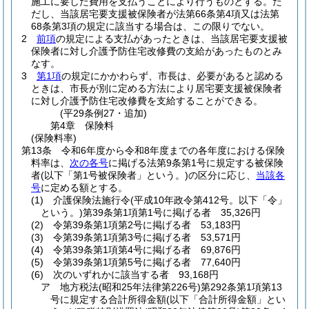
施工に要した費用を支払うことにより行うものとする。
た
だし、当該居宅要支援被保険者が法第66条第4項又は法第
68条第3項の規定に該当する場合は、この限りでない。
2
前項
の規定による支払があったときは、当該居宅要支援被
保険者に対し介護予防住宅改修費の支給があったものとみ
なす。
3
第1項
の規定にかかわらず、市長は、必要があると認める
ときは、市長が別に定める方法により居宅要支援被保険者
に対し介護予防住宅改修費を支給することができる。
(平29条例27・追加)
第4章
保険料
(保険料率)
第13条
令和6年度から令和8年度までの各年度における保険
料率は、
次の各号
に掲げる法第9条第1号に規定する被保険
者
(以下「第1号被保険者」という。)
の区分に応じ、
当該各
号
に定める額とする。
(1)
介護保険法施行令
(平成10年政令第412号。以下「令」
という。)
第39条第1項第1号に掲げる者 35,326円
(2)
令第39条第1項第2号に掲げる者 53,183円
(3)
令第39条第1項第3号に掲げる者 53,571円
(4)
令第39条第1項第4号に掲げる者 69,876円
(5)
令第39条第1項第5号に掲げる者 77,640円
(6)
次のいずれかに該当する者 93,168円
ア
地方税法
(昭和25年法律第226号)
第292条第1項第13
号に規定する合計所得金額
(以下「合計所得金額」とい