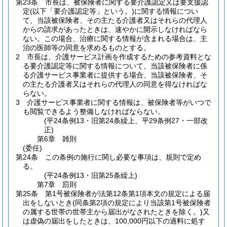
第23条
市長は、被保険者に関する要介護認定又は要支援認
定
(以下「要介護認定等」という。)
に関する情報につい
て、当該被保険者、その主たる介護者又はそれらの代理人
からの請求があったときは、速やかに開示しなければなら
ない。
この場合、治療に関する情報が含まれる場合は、主
治の医師等の同意を求めるものとする。
2
市長は、介護サービス計画を作成するための参考資料とな
る要介護認定等に関する情報について、当該被保険者に係
る介護サービス事業者に提供する場合、当該被保険者、そ
の主たる介護者又はそれらの代理人の同意を得なければな
らない。
3
介護サービス事業者に関する情報は、被保険者等がいつで
も閲覧できるよう整備しなければならない。
(平24条例13・旧第24条繰上、平29条例27・一部改
正)
第6章
雑則
(委任)
第24条
この条例の施行に関し必要な事項は、規則で定め
る。
(平24条例13・旧第25条繰上)
第7章
罰則
第25条
第1号被保険者が法第12条第1項本文の規定による届
出をしないとき
(同条第2項の規定により当該第1号被保険者
の属する世帯の世帯主から届出がなされたときを除く。)
又
は虚偽の届出をしたときは、100,000円以下の過料に処す