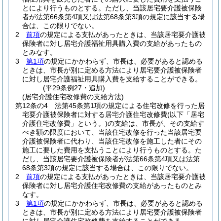
とにより行うものとする。
ただし、当該居宅要介護被保険
者が法第66条第4項又は法第68条第3項の規定に該当する場
合は、この限りでない。
2
前項
の規定による支払があったときは、当該居宅要介護被
保険者に対し居宅介護福祉用具購入費の支給があったもの
とみなす。
3
第1項
の規定にかかわらず、市長は、必要があると認める
ときは、市長が別に定める方法により居宅要介護被保険者
に対し居宅介護福祉用具購入費を支給することができる。
(平29条例27・追加)
(居宅介護住宅改修費の支給方法)
第12条の4
法第45条第1項の規定による住宅改修を行った居
宅要介護被保険者に対する居宅介護住宅改修費
(以下「居宅
介護住宅改修費」という。)
の支給は、市長が、その支給す
べき額の限度において、当該住宅改修を行った当該居宅要
介護被保険者に代わり、当該住宅改修を施工した者にその
施工に要した費用を支払うことにより行うものとする。
た
だし、当該居宅要介護被保険者が法第66条第4項又は法第
68条第3項の規定に該当する場合は、この限りでない。
2
前項
の規定による支払があったときは、当該居宅要介護被
保険者に対し居宅介護住宅改修費の支給があったものとみ
なす。
3
第1項
の規定にかかわらず、市長は、必要があると認める
ときは、市長が別に定める方法により居宅要介護被保険者