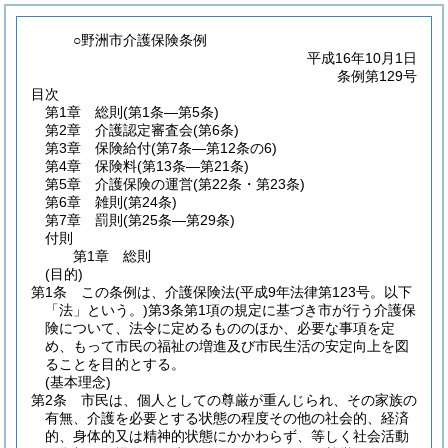
○野洲市介護保険条例
平成16年10月1日
条例第129号
目次
第1章
総則
(第1条―第5条)
第2章
介護認定審査会
(第6条)
第3章
保険給付
(第7条―第12条の6)
第4章
保険料
(第13条―第21条)
第5章
介護保険の運営
(第22条・第23条)
第6章
雑則
(第24条)
第7章
罰則
(第25条―第29条)
付則
第1章
総則
(目的)
第1条
この条例は、介護保険法
(平成9年法律第123号。以下
「法」という。)
第3条第1項の規定に基づき市が行う介護保
険について、法令に定めるもののほか、必要な事項を定
め、もって市民の福祉の増進及び市民生活の安定向上を図
ることを目的とする。
(基本理念)
第2条
市民は、個人としての尊厳が重んじられ、その家族の
有無、介護を必要とする状態の程度その他の社会的、経済
的、身体的又は精神的状態にかかわらず、等しく社会活動