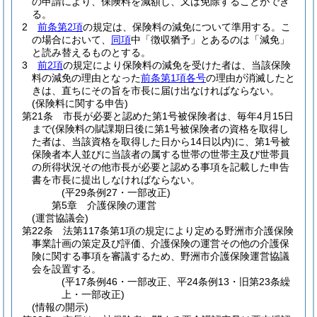
の申請により、保険料を減額し、又は免除することができ
る。
2
前条第2項
の規定は、保険料の減免について準用する。
こ
の場合において、
同項
中「徴収猶予」とあるのは「減免」
と読み替えるものとする。
3
前2項
の規定により保険料の減免を受けた者は、当該保険
料の減免の理由となった
前条第1項各号
の理由が消滅したと
きは、直ちにその旨を市長に届け出なければならない。
(保険料に関する申告)
第21条
市長が必要と認めた第1号被保険者は、毎年4月15日
まで
(保険料の賦課期日後に第1号被保険者の資格を取得し
た者は、当該資格を取得した日から14日以内)
に、第1号被
保険者本人並びに当該者の属する世帯の世帯主及び世帯員
の所得状況その他市長が必要と認める事項を記載した申告
書を市長に提出しなければならない。
(平29条例27・一部改正)
第5章
介護保険の運営
(運営協議会)
第22条
法第117条第1項の規定により定める野洲市介護保険
事業計画の策定及び評価、介護保険の運営その他の介護保
険に関する事項を審議するため、野洲市介護保険運営協議
会を設置する。
(平17条例46・一部改正、平24条例13・旧第23条繰
上・一部改正)
(情報の開示)