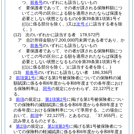
つ、
前各号
のいずれにも該当しないもの
イ
要保護者であって、その者が課される保険料額につ
いてこの号の区分による額を適用されたならば保護を
必要としない状態となるもの
(令第39条第1項第1号イ
(
(1)
に係る部分を除く。)
又は
次号イ
に該当する者を除
く。)
(12)
次のいずれかに該当する者 178,572円
ア
合計所得金額が7,200,000円未満である者であり、か
つ、
前各号
のいずれにも該当しないもの
イ
要保護者であって、その者が課される保険料額につ
いてこの号の区分による額を適用されたならば保護を
必要としない状態となるもの
(令第39条第1項第1号イ
(
(1)
に係る部分を除く。)
に該当する者を除く。)
(13)
前各号
のいずれにも該当しない者 186,336円
2
前項第1号
に掲げる第1号被保険者についての保険料の減
額賦課に係る令和6年度から令和8年度までの各年度におけ
る保険料率は、
同号
の規定にかかわらず、22,127円とす
る。
3
前項
の規定は、
第1項第2号
に掲げる第1号被保険者につい
ての保険料の減額賦課に係る令和6年度から令和8年度まで
の各年度における保険料率について準用する。
この場合に
おいて、
前項
中「22,127円」とあるのは、「37,655円」と
読み替えるものとする。
4
第2項
の規定は、
第1項第3号
に掲げる第1号被保険者につ
いての保険料の軽減賦課に係る令和6年度から令和8年度ま