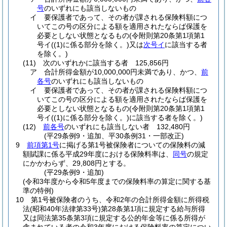
号
のいずれにも該当しないもの
イ
要保護者であって、その者が課される保険料額につ
いてこの号の区分による額を適用されたならば保護を
必要としない状態となるもの
(令附則第20条第1項第1
号イ
(
(1)
に係る部分を除く。)
又は
次号イ
に該当する者
を除く。)
(11)
次のいずれかに該当する者 125,856円
ア
合計所得金額が10,000,000円未満であり、かつ、
前
各号
のいずれにも該当しないもの
イ
要保護者であって、その者が課される保険料額につ
いてこの号の区分による額を適用されたならば保護を
必要としない状態となるもの
(令附則第20条第1項第1
号イ
(
(1)
に係る部分を除く。)
に該当する者を除く。)
(12)
前各号
のいずれにも該当しない者 132,480円
(平29条例9・追加、平30条例31・一部改正)
9
前項第1号
に掲げる第1号被保険者についての保険料の減
額賦課に係る平成29年度における保険料率は、
同号
の規定
にかかわらず、29,808円とする。
(平29条例9・追加)
(令和3年度から令和5年度までの保険料率の算定に関する基
準の特例)
10
第1号被保険者のうち、令和2年の合計所得金額に所得税
法
(昭和40年法律第33号)
第28条第1項に規定する給与所得
又は同法第35条第3項に規定する公的年金等に係る所得が