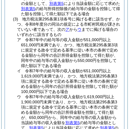
の金額として、
別表第5
により当該金額に応じて求めた
別表第5
の給与所得控除後の給与等の金額を控除して得
た額を控除して得た額以下である場合
(3)
地方税法第295条第1項各号に掲げる者に該当せず、か
つ、令和8年度分の同法の規定による市町村民税が課され
ていない者であって、次の
ア
から
ウ
までに掲げる場合の
いずれかに該当するもの
ア
令和7年中の給与等の収入金額が551,000円以上
651,000円未満であり、かつ、地方税法第295条第3項
に規定する政令で定める基準に従い本市の条例で定め
る金額から同年の合計所得金額を控除して得た額が、
同年中の給与等の収入金額から550,000円を控除して
得た額以下である場合
イ
令和7年中の給与等の収入金額が651,000円以上
1,619,000円未満であり、かつ、地方税法第295条第3
項に規定する政令で定める基準に従い本市の条例で定
める金額から同年の合計所得金額を控除して得た額が
100,000円以下である場合
ウ
令和7年中の給与等の収入金額が1,619,000円以上
1,900,000円未満であり、かつ、地方税法第295条第3
項に規定する政令で定める基準に従い本市の条例で定
める金額から同年の合計所得金額を控除して得た額
が、650,000円から、同年中の給与等の収入金額から
当該給与等の収入金額を
別表第5
の給与等の金額とし
て、
別表第5
により当該金額に応じて求めた
別表第5
の