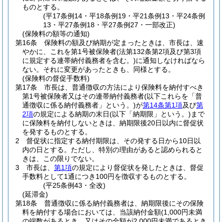
ものとする。
(平17条例14・平18条例19・平21条例13・平24条例
13・平27条例18・平27条例27・一部改正)
(保険料の額等の通知)
第16条
保険料の額及び納期が定まったときは、市長は、速
やかに、これを第1号被保険者
(法第132条第2項及び第3項
に規定する連帯納付義務者を含む。)
に通知しなければなら
ない。
それに変更があったときも、同様とする。
(保険料の督促手数料)
第17条
市長は、普通徴収の方法により保険料を納付すべき
第1号被保険者又はその連帯納付義務者
(以下これらを「普
通徴収に係る納付義務者」という。)
が
第14条第1項
及び
第
2項
の規定による納期の末日
(以下「納期限」という。)
まで
に保険料を納付しないときは、納期限後20日以内に督促状
を発するものとする。
2
督促状に指定する納付期限は、その発する日から10日以
内の日とする。
ただし、特別の理由があると認められると
きは、この限りでない。
3
市長は、
第1項
の規定により督促状を発したときは、督促
手数料として1通につき100円を徴収するものとする。
(平25条例43・全改)
(延滞金)
第18条
普通徴収に係る納付義務者は、納期限後にその保険
料を納付する場合においては、当該納付金額
(1,000円未満
の端数があるとき、又はその全額が2,000円未満であるとき