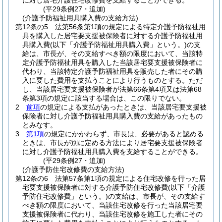
に対し居宅介護住宅改修費を支給することができる。
(平29条例27・追加)
(介護予防福祉用具購入費の支給方法)
第12条の5
法第56条第1項の規定による特定介護予防福祉用
具を購入した居宅要支援被保険者に対する介護予防福祉用
具購入費
(以下「介護予防福祉用具購入費」という。)
の支
給は、市長が、その支給すべき額の限度において、当該特
定介護予防福祉用具を購入した当該居宅要支援被保険者に
代わり、当該特定介護予防福祉用具を販売した者にその購
入に要した費用を支払うことにより行うものとする。
ただ
し、当該居宅要支援被保険者が法第66条第4項又は法第68
条第3項の規定に該当する場合は、この限りでない。
2
前項
の規定による支払があったときは、当該居宅要支援被
保険者に対し介護予防福祉用具購入費の支給があったもの
とみなす。
3
第1項
の規定にかかわらず、市長は、必要があると認める
ときは、市長が別に定める方法により居宅要支援被保険者
に対し介護予防福祉用具購入費を支給することができる。
(平29条例27・追加)
(介護予防住宅改修費の支給方法)
第12条の6
法第57条第1項の規定による住宅改修を行った居
宅要支援被保険者に対する介護予防住宅改修費
(以下「介護
予防住宅改修費」という。)
の支給は、市長が、その支給す
べき額の限度において、当該住宅改修を行った当該居宅要
支援被保険者に代わり、当該住宅改修を施工した者にその