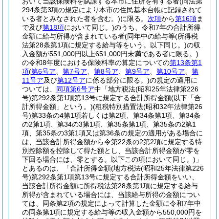
おいて当該保険料を賦課する本市に住所を有する者
(同法第
294条第3項の規定により本市の住民基本台帳に記録されて
いる者とみなされた者を含む。)
に限る。
次項
から
第16項
ま
で及び
第18項
において同じ。)
のうち、令和7年の合計所得
金額に給与所得が含まれている者
(同年中の給与等
(所得税
法第28条第1項に規定する給与等をいう。以下同じ。)
の収
入金額が551,000円以上651,000円未満である者に限る。)
の令和8年度における保険料率の算定についての
第13条第1
項
(
第6号ア
、
第7号ア
、
第8号ア
、
第9号ア
、
第10号ア
、
第
11号ア
及び
第12号ア
に係る部分に限る。)
の規定の適用に
ついては、
同項第6号ア
中「地方税法
(昭和25年法律第226
号)
第292条第1項第13号に規定する合計所得金額
(以下「合
計所得金額」という。)
(租税特別措置法
(昭和32年法律第26
号)
第33条の4第1項若しくは第2項、第34条第1項、第34条
の2第1項、第34の3第1項、第35条第1項、第35条の2第1
項、第35条の3第1項又は第36条の規定の適用がある場合に
は、当該合計所得金額から令第22条の2第2項に規定する特
別控除額を控除して得た額とし、当該合計所得金額が零を
下回る場合には、零とする。以下この項において同じ。)
」
とあるのは、「合計所得金額
(地方税法
(昭和25年法律第226
号)
第292条第1項第13号に規定する合計所得金額をいい、
当該合計所得金額に所得税法第28条第1項に規定する給与
所得が含まれている場合には、当該給与所得の金額につい
ては、同条第2項の規定によって計算した金額に令和7年中
の同条第1項に規定する給与等の収入金額から550,000円を