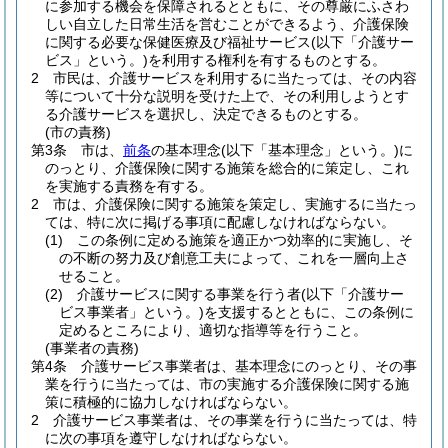
に参加する機会を保障されるとともに、その尊厳にふさわ
しい自立した日常生活を営むことができるよう、介護保険
に関する必要な保健医療及び福祉サービス
(以下「介護サー
ビス」という。)
を利用する権利を有するものとする。
2
市民は、介護サービスを利用するに当たっては、その内容
等について十分な説明を受けた上で、その利用しようとす
る介護サービスを選択し、決定できるものとする。
(市の責務)
第3条
市は、
前条
の基本理念
(以下「基本理念」という。)
に
のっとり、介護保険に関する施策を総合的に策定し、これ
を実施する責務を有する。
2
市は、介護保険に関する施策を策定し、実施するに当たっ
ては、特に次に掲げる事項に配慮しなければならない。
(1)
この条例に定める施策を適正かつ効率的に実施し、そ
の不断の努力及び創意工夫によって、これを一層向上さ
せること。
(2)
介護サービスに関する事業を行う者
(以下「介護サー
ビス事業者」という。)
を支援するとともに、この条例に
定めるところにより、適切な指導等を行うこと。
(事業者の責務)
第4条
介護サービス事業者は、基本理念にのっとり、その事
業を行うに当たっては、市の実施する介護保険に関する施
策に積極的に協力しなければならない。
2
介護サービス事業者は、その事業を行うに当たっては、特
に次の事項を遵守しなければならない。