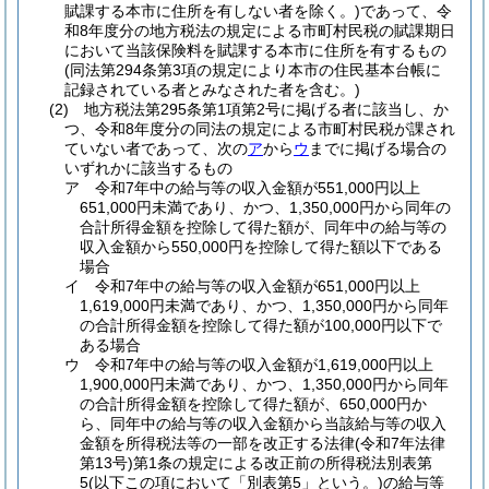
賦課する本市に住所を有しない者を除く。)
であって、令
和8年度分の地方税法の規定による市町村民税の賦課期日
において当該保険料を賦課する本市に住所を有するもの
(同法第294条第3項の規定により本市の住民基本台帳に
記録されている者とみなされた者を含む。)
(2)
地方税法第295条第1項第2号に掲げる者に該当し、か
つ、令和8年度分の同法の規定による市町村民税が課され
ていない者であって、次の
ア
から
ウ
までに掲げる場合の
いずれかに該当するもの
ア
令和7年中の給与等の収入金額が551,000円以上
651,000円未満であり、かつ、1,350,000円から同年の
合計所得金額を控除して得た額が、同年中の給与等の
収入金額から550,000円を控除して得た額以下である
場合
イ
令和7年中の給与等の収入金額が651,000円以上
1,619,000円未満であり、かつ、1,350,000円から同年
の合計所得金額を控除して得た額が100,000円以下で
ある場合
ウ
令和7年中の給与等の収入金額が1,619,000円以上
1,900,000円未満であり、かつ、1,350,000円から同年
の合計所得金額を控除して得た額が、650,000円か
ら、同年中の給与等の収入金額から当該給与等の収入
金額を所得税法等の一部を改正する法律
(令和7年法律
第13号)
第1条の規定による改正前の所得税法別表第
5
(以下この項において「別表第5」という。)
の給与等