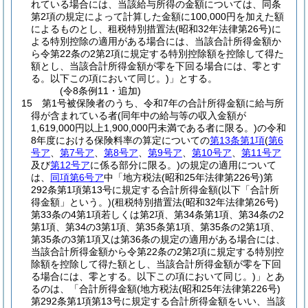
れている場合には、当該給与所得の金額については、同条
第2項の規定によって計算した金額に100,000円を加えた額
によるものとし、租税特別措置法
(昭和32年法律第26号)
に
よる特別控除の適用がある場合には、当該合計所得金額か
ら令第22条の2第2項に規定する特別控除額を控除して得た
額とし、当該合計所得金額が零を下回る場合には、零とす
る。以下この項において同じ。)
」とする。
(令8条例11・追加)
15
第1号被保険者のうち、令和7年の合計所得金額に給与所
得が含まれている者
(同年中の給与等の収入金額が
1,619,000円以上1,900,000円未満である者に限る。)
の令和
8年度における保険料率の算定についての
第13条第1項
(
第6
号ア
、
第7号ア
、
第8号ア
、
第9号ア
、
第10号ア
、
第11号ア
及び
第12号ア
に係る部分に限る。)
の規定の適用について
は、
同項第6号ア
中「地方税法
(昭和25年法律第226号)
第
292条第1項第13号に規定する合計所得金額
(以下「合計所
得金額」という。)
(租税特別措置法
(昭和32年法律第26号)
第33条の4第1項若しくは第2項、第34条第1項、第34条の2
第1項、第34の3第1項、第35条第1項、第35条の2第1項、
第35条の3第1項又は第36条の規定の適用がある場合には、
当該合計所得金額から令第22条の2第2項に規定する特別控
除額を控除して得た額とし、当該合計所得金額が零を下回
る場合には、零とする。以下この項において同じ。)
」とあ
るのは、「合計所得金額
(地方税法
(昭和25年法律第226号)
第292条第1項第13号に規定する合計所得金額をいい、当該