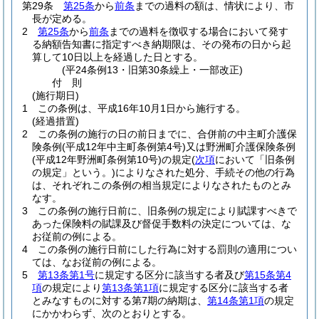
第29条
第25条
から
前条
までの過料の額は、情状により、市
長が定める。
2
第25条
から
前条
までの過料を徴収する場合において発す
る納額告知書に指定すべき納期限は、その発布の日から起
算して10日以上を経過した日とする。
(平24条例13・旧第30条繰上・一部改正)
付
則
(施行期日)
1
この条例は、平成16年10月1日から施行する。
(経過措置)
2
この条例の施行の日の前日までに、合併前の中主町介護保
険条例
(平成12年中主町条例第4号)
又は野洲町介護保険条例
(平成12年野洲町条例第10号)
の規定
(
次項
において「旧条例
の規定」という。)
によりなされた処分、手続その他の行為
は、それぞれこの条例の相当規定によりなされたものとみ
なす。
3
この条例の施行日前に、旧条例の規定により賦課すべきで
あった保険料の賦課及び督促手数料の決定については、な
お従前の例による。
4
この条例の施行日前にした行為に対する罰則の適用につい
ては、なお従前の例による。
5
第13条第1号
に規定する区分に該当する者及び
第15条第4
項
の規定により
第13条第1項
に規定する区分に該当する者
とみなすものに対する第7期の納期は、
第14条第1項
の規定
にかかわらず、次のとおりとする。