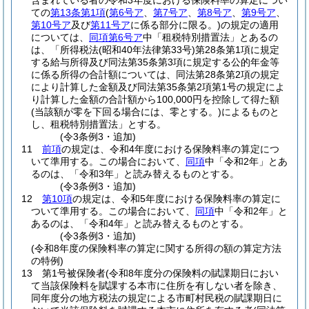
含まれている者の令和3年度における保険料率の算定につい
ての
第13条第1項
(
第6号ア
、
第7号ア
、
第8号ア
、
第9号ア
、
第10号ア
及び
第11号ア
に係る部分に限る。)
の規定の適用
については、
同項第6号ア
中「租税特別措置法」とあるの
は、「所得税法
(昭和40年法律第33号)
第28条第1項に規定
する給与所得及び同法第35条第3項に規定する公的年金等
に係る所得の合計額については、同法第28条第2項の規定
により計算した金額及び同法第35条第2項第1号の規定によ
り計算した金額の合計額から100,000円を控除して得た額
(当該額が零を下回る場合には、零とする。)
によるものと
し、租税特別措置法」とする。
(令3条例3・追加)
11
前項
の規定は、令和4年度における保険料率の算定につ
いて準用する。
この場合において、
同項
中「令和2年」とあ
るのは、「令和3年」と読み替えるものとする。
(令3条例3・追加)
12
第10項
の規定は、令和5年度における保険料率の算定に
ついて準用する。
この場合において、
同項
中「令和2年」と
あるのは、「令和4年」と読み替えるものとする。
(令3条例3・追加)
(令和8年度の保険料率の算定に関する所得の額の算定方法
の特例)
13
第1号被保険者
(令和8年度分の保険料の賦課期日におい
て当該保険料を賦課する本市に住所を有しない者を除き、
同年度分の地方税法の規定による市町村民税の賦課期日に