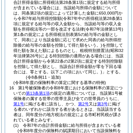
合計所得金額に所得税法第28条第1項に規定する給与所得
が含まれている場合には、当該給与所得の金額について
は、同条第2項の規定によって計算した金額に650,000円か
ら令和7年給与所得控除額
(令和7年中の所得税法第28条第1
項に規定する給与等の収入金額から、当該給与等の収入金
額を所得税法等の一部を改正する法律
(令和7年法律第13号)
第1条の規定による所得税法別表第5の給与等の金額とし
て、同表により当該金額に応じて求めた同表の給与所得控
除後の給与等の金額を控除して得た額をいう。)
を控除して
得た額を加えた額によるものとし、租税特別措置法
(昭和32
年法律第26号)
による特別控除の適用がある場合には、当該
合計所得金額から令第22条の2第2項に規定する特別控除額
を控除して得た額とし、当該合計所得金額が零を下回る場
合には、零とする。以下この項において同じ。)
」とする。
(令8条例11・追加)
(令和8年度の保険料率の算定に関する基準の特例)
16
第1号被保険者の令和8年度における保険料率の算定につ
いての
第13条第1項
の規定の適用については、当該第1号被
保険者の属する世帯の世帯主及び全ての世帯員のうちに、
第1号
に掲げる者に該当し、かつ、
第2号
又は
第3号
に掲げ
る者のいずれかに該当する者があるときは、当該該当する
者は、同年度分の地方税法の規定による市町村民税が課さ
れている者とみなす。
(1)
令和7年の合計所得金額に給与所得が含まれている者
(令和8年度分の保険料の賦課期日において当該保険料を