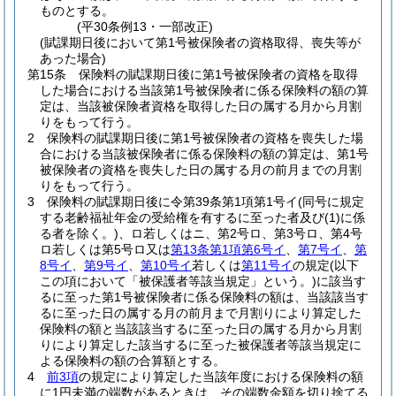
ものとする。
(平30条例13・一部改正)
(賦課期日後において第1号被保険者の資格取得、喪失等が
あった場合)
第15条
保険料の賦課期日後に第1号被保険者の資格を取得
した場合における当該第1号被保険者に係る保険料の額の算
定は、当該被保険者資格を取得した日の属する月から月割
りをもって行う。
2
保険料の賦課期日後に第1号被保険者の資格を喪失した場
合における当該被保険者に係る保険料の額の算定は、第1号
被保険者の資格を喪失した日の属する月の前月までの月割
りをもって行う。
3
保険料の賦課期日後に令第39条第1項第1号イ
(同号に規定
する老齢福祉年金の受給権を有するに至った者及び
(1)
に係
る者を除く。)
、ロ若しくはニ、第2号ロ、第3号ロ、第4号
ロ若しくは第5号ロ又は
第13条第1項第6号イ
、
第7号イ
、
第
8号イ
、
第9号イ
、
第10号イ
若しくは
第11号イ
の規定
(以下
この項において「被保護者等該当規定」という。)
に該当す
るに至った第1号被保険者に係る保険料の額は、当該該当す
るに至った日の属する月の前月まで月割りにより算定した
保険料の額と当該該当するに至った日の属する月から月割
りにより算定した該当するに至った被保護者等該当規定に
よる保険料の額の合算額とする。
4
前3項
の規定により算定した当該年度における保険料の額
に1円未満の端数があるときは、その端数金額を切り捨てる