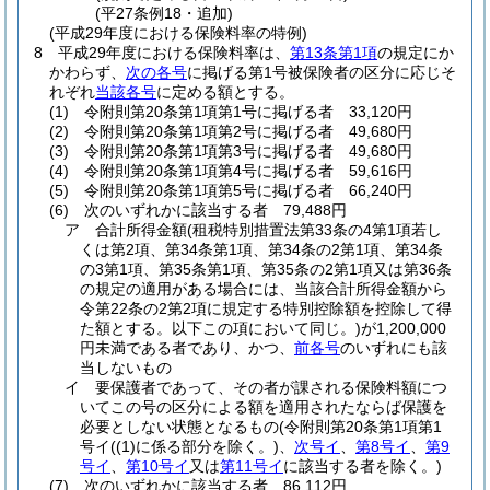
(平27条例18・追加)
(平成29年度における保険料率の特例)
8
平成29年度における保険料率は、
第13条第1項
の規定にか
かわらず、
次の各号
に掲げる第1号被保険者の区分に応じそ
れぞれ
当該各号
に定める額とする。
(1)
令附則第20条第1項第1号に掲げる者 33,120円
(2)
令附則第20条第1項第2号に掲げる者 49,680円
(3)
令附則第20条第1項第3号に掲げる者 49,680円
(4)
令附則第20条第1項第4号に掲げる者 59,616円
(5)
令附則第20条第1項第5号に掲げる者 66,240円
(6)
次のいずれかに該当する者 79,488円
ア
合計所得金額
(租税特別措置法第33条の4第1項若し
くは第2項、第34条第1項、第34条の2第1項、第34条
の3第1項、第35条第1項、第35条の2第1項又は第36条
の規定の適用がある場合には、当該合計所得金額から
令第22条の2第2項に規定する特別控除額を控除して得
た額とする。以下この項において同じ。)
が1,200,000
円未満である者であり、かつ、
前各号
のいずれにも該
当しないもの
イ
要保護者であって、その者が課される保険料額につ
いてこの号の区分による額を適用されたならば保護を
必要としない状態となるもの
(令附則第20条第1項第1
号イ
(
(1)
に係る部分を除く。)
、
次号イ
、
第8号イ
、
第9
号イ
、
第10号イ
又は
第11号イ
に該当する者を除く。)
(7)
次のいずれかに該当する者 86,112円