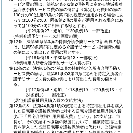
ービス費の額は、法第54条の2第2項各号に定める地域密着
型介護予防サービス費の額の例により算定した費用の額の
100分の90
(法第59条の2第1項の規定が適用される場合にあ
っては100分の80、同条第2項の規定が適用される場合にあ
っては100分の70)
に相当する額とする。
(平29条例27・追加、平30条例13・一部改正)
(特例介護予防サービス計画費の額)
第12条
法第59条第3項の特例介護予防サービス計画費の額
は、法第58条第2項に定める介護予防サービス計画費の額
の例により算出した費用の額とする。
(平18条例19・平30条例13・一部改正)
(特例特定入所者介護予防サービス費の額)
第12条の2
法第61条の4第2項の特例特定入所者介護予防サ
ービス費の額は、法第61条の3第2項に定める特定入所者介
護予防サービス費の額の例により算出した費用の額とす
る。
(平17条例46・追加、平18条例19・平20条例13・平
24条例13・一部改正)
(居宅介護福祉用具購入費の支給方法)
第12条の3
法第44条第1項の規定による特定福祉用具を購入
した居宅要介護被保険者に対する居宅介護福祉用具購入費
(以下「居宅介護福祉用具購入費」という。)
の支給は、市
長が、その支給すべき額の限度において、当該特定福祉用
具を購入した当該居宅要介護被保険者に代わり、当該特定
福祉用具を販売した者にその購入に要した費用を支払うこ