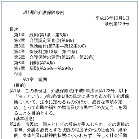
○野洲市介護保険条例
平成16年10月1日
条例第129号
目次
第1章
総則
(第1条―第5条)
第2章
介護認定審査会
(第6条)
第3章
保険給付
(第7条―第12条の6)
第4章
保険料
(第13条―第21条)
第5章
介護保険の運営
(第22条・第23条)
第6章
雑則
(第24条)
第7章
罰則
(第25条―第29条)
付則
第1章
総則
(目的)
第1条
この条例は、介護保険法
(平成9年法律第123号。以下
「法」という。)
第3条第1項の規定に基づき市が行う介護保
険について、法令に定めるもののほか、必要な事項を定
め、もって市民の福祉の増進及び市民生活の安定向上を図
ることを目的とする。
(基本理念)
第2条
市民は、個人としての尊厳が重んじられ、その家族の
有無、介護を必要とする状態の程度その他の社会的、経済
的、身体的又は精神的状態にかかわらず、等しく社会活動