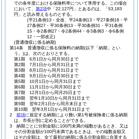
での各年度における保険料率について準用する。
この場合
において、
第2項
中「22,127円」とあるのは、「53,183
円」と読み替えるものとする。
(平21条例13・全改、平24条例13・平27条例18・平
27条例27・平30条例13・平30条例31・平31条例
15・令2条例27・令2条例44・令3条例3・令6条例
12・一部改正)
(普通徴収に係る納期)
第14条
普通徴収に係る保険料の納期
(以下「納期」とい
う。)
は、次のとおりとする。
第1期 6月1日から同月30日まで
第2期 7月1日から同月31日まで
第3期 8月1日から同月31日まで
第4期 9月1日から同月30日まで
第5期 10月1日から同月31日まで
第6期 11月1日から同月30日まで
第7期 12月1日から同月25日まで
第8期 翌年1月10日から同月31日まで
第9期 翌年2月1日から同月末日まで
第10期 翌年3月1日から同月31日まで
2
前項
に規定する納期により難い第1号被保険者に係る納期
は、市長が別に定めることができる。
3
納期ごとに分割金額に100円未満の端数があるとき、又は
その分割金額が100円未満であるときは、その端数金額又
はその全額は、全て最初の納期に係る分割金額に合算する