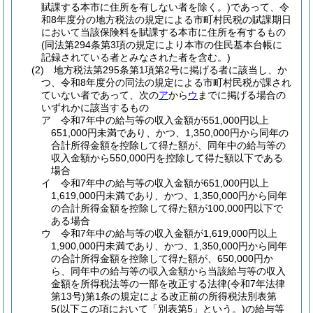
賦課する本市に住所を有しない者を除く。)
であって、令
和8年度分の地方税法の規定による市町村民税の賦課期日
において当該保険料を賦課する本市に住所を有するもの
(同法第294条第3項の規定により本市の住民基本台帳に
記録されている者とみなされた者を含む。)
(2)
地方税法第295条第1項第2号に掲げる者に該当し、か
つ、令和8年度分の同法の規定による市町村民税が課され
ていない者であって、次の
ア
から
ウ
までに掲げる場合の
いずれかに該当するもの
ア
令和7年中の給与等の収入金額が551,000円以上
651,000円未満であり、かつ、1,350,000円から同年の
合計所得金額を控除して得た額が、同年中の給与等の
収入金額から550,000円を控除して得た額以下である
場合
イ
令和7年中の給与等の収入金額が651,000円以上
1,619,000円未満であり、かつ、1,350,000円から同年
の合計所得金額を控除して得た額が100,000円以下で
ある場合
ウ
令和7年中の給与等の収入金額が1,619,000円以上
1,900,000円未満であり、かつ、1,350,000円から同年
の合計所得金額を控除して得た額が、650,000円か
ら、同年中の給与等の収入金額から当該給与等の収入
金額を所得税法等の一部を改正する法律
(令和7年法律
第13号)
第1条の規定による改正前の所得税法別表第
5
(以下この項において「別表第5」という。)
の給与等