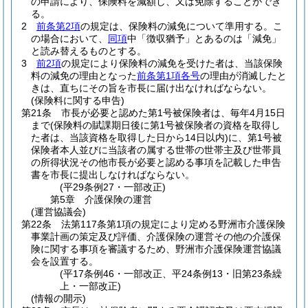
の申請により、保険料を減額し、又は免除することができ
る。
2
前条第2項
の規定は、保険料の減免について準用する。
こ
の場合において、
同項
中「徴収猶予」とあるのは「減免」
と読み替えるものとする。
3
前2項
の規定により保険料の減免を受けた者は、当該保険
料の減免の理由となった
前条第1項各号
の理由が消滅したと
きは、直ちにその旨を市長に届け出なければならない。
(保険料に関する申告)
第21条
市長が必要と認めた第1号被保険者は、毎年4月15日
まで
(保険料の賦課期日後に第1号被保険者の資格を取得し
た者は、当該資格を取得した日から14日以内)
に、第1号被
保険者本人並びに当該者の属する世帯の世帯主及び世帯員
の所得状況その他市長が必要と認める事項を記載した申告
書を市長に提出しなければならない。
(平29条例27・一部改正)
第5章
介護保険の運営
(運営協議会)
第22条
法第117条第1項の規定により定める野洲市介護保険
事業計画の策定及び評価、介護保険の運営その他の介護保
険に関する事項を審議するため、野洲市介護保険運営協議
会を設置する。
(平17条例46・一部改正、平24条例13・旧第23条繰
上・一部改正)
(情報の開示)