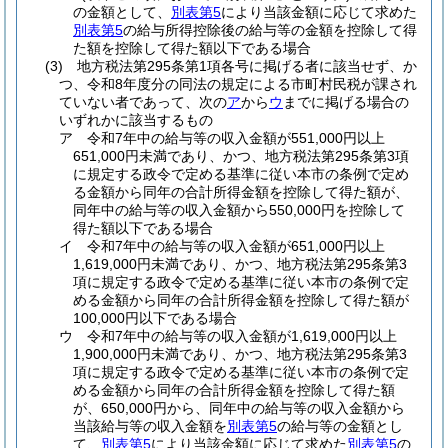
の金額として、
別表第5
により当該金額に応じて求めた
別表第5
の給与所得控除後の給与等の金額を控除して得
た額を控除して得た額以下である場合
(3)
地方税法第295条第1項各号に掲げる者に該当せず、か
つ、令和8年度分の同法の規定による市町村民税が課され
ていない者であって、次の
ア
から
ウ
までに掲げる場合の
いずれかに該当するもの
ア
令和7年中の給与等の収入金額が551,000円以上
651,000円未満であり、かつ、地方税法第295条第3項
に規定する政令で定める基準に従い本市の条例で定め
る金額から同年の合計所得金額を控除して得た額が、
同年中の給与等の収入金額から550,000円を控除して
得た額以下である場合
イ
令和7年中の給与等の収入金額が651,000円以上
1,619,000円未満であり、かつ、地方税法第295条第3
項に規定する政令で定める基準に従い本市の条例で定
める金額から同年の合計所得金額を控除して得た額が
100,000円以下である場合
ウ
令和7年中の給与等の収入金額が1,619,000円以上
1,900,000円未満であり、かつ、地方税法第295条第3
項に規定する政令で定める基準に従い本市の条例で定
める金額から同年の合計所得金額を控除して得た額
が、650,000円から、同年中の給与等の収入金額から
当該給与等の収入金額を
別表第5
の給与等の金額とし
て、
別表第5
により当該金額に応じて求めた
別表第5
の