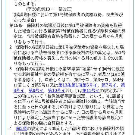
ものとする。
(平30条例13・一部改正)
(賦課期日後において第1号被保険者の資格取得、喪失等が
あった場合)
第15条
保険料の賦課期日後に第1号被保険者の資格を取得
した場合における当該第1号被保険者に係る保険料の額の算
定は、当該被保険者資格を取得した日の属する月から月割
りをもって行う。
2
保険料の賦課期日後に第1号被保険者の資格を喪失した場
合における当該被保険者に係る保険料の額の算定は、第1号
被保険者の資格を喪失した日の属する月の前月までの月割
りをもって行う。
3
保険料の賦課期日後に令第39条第1項第1号イ
(同号に規定
する老齢福祉年金の受給権を有するに至った者及び
(1)
に係
る者を除く。)
、ロ若しくはニ、第2号ロ、第3号ロ、第4号
ロ若しくは第5号ロ又は
第13条第1項第6号イ
、
第7号イ
、
第
8号イ
、
第9号イ
、
第10号イ
若しくは
第11号イ
の規定
(以下
この項において「被保護者等該当規定」という。)
に該当す
るに至った第1号被保険者に係る保険料の額は、当該該当す
るに至った日の属する月の前月まで月割りにより算定した
保険料の額と当該該当するに至った日の属する月から月割
りにより算定した該当するに至った被保護者等該当規定に
よる保険料の額の合算額とする。
4
前3項
の規定により算定した当該年度における保険料の額
に1円未満の端数があるときは、その端数金額を切り捨てる