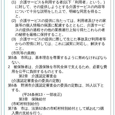
(1)
介護サービスを利用する者
(以下「利用者」という。)
に対して、その提供しようとする介護サービスの内容等
について十分な説明をした上で、明確な同意を得るこ
と。
(2)
介護サービスの提供に当たっては、利用者及びその家
族等の個人情報の保護に配慮するとともに、介護サービ
スの提供の過程その他の業務遂行上知り得たこれらの者
の秘密を厳格に保持すること。
(3)
介護サービスの提供に際して生じた事故及び利用者等
からの苦情に対しては、これに誠実に対応し、解決する
こと。
(市民等の責務)
第5条
市民は、基本理念を尊重するように努めなければなら
ない。
2
被保険者は、介護保険を市民全体で支えるため、必要な費
用を公平に負担するものとする。
第2章
介護認定審査会
(介護認定審査会の委員の定数)
第6条
野洲市介護認定審査会の委員の定数は、35人以下と
する。
(平24条例13・一部改正)
第3章
保険給付
(市町村特別給付)
第7条
市は、法第62条の市町村特別給付として紙おむつ購
入費の支給を行う。