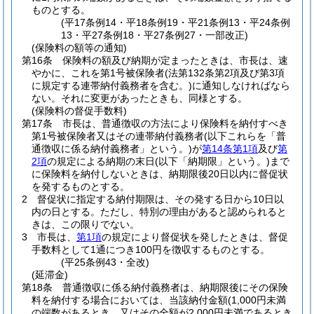
ものとする。
(平17条例14・平18条例19・平21条例13・平24条例
13・平27条例18・平27条例27・一部改正)
(保険料の額等の通知)
第16条
保険料の額及び納期が定まったときは、市長は、速
やかに、これを第1号被保険者
(法第132条第2項及び第3項
に規定する連帯納付義務者を含む。)
に通知しなければなら
ない。
それに変更があったときも、同様とする。
(保険料の督促手数料)
第17条
市長は、普通徴収の方法により保険料を納付すべき
第1号被保険者又はその連帯納付義務者
(以下これらを「普
通徴収に係る納付義務者」という。)
が
第14条第1項
及び
第
2項
の規定による納期の末日
(以下「納期限」という。)
まで
に保険料を納付しないときは、納期限後20日以内に督促状
を発するものとする。
2
督促状に指定する納付期限は、その発する日から10日以
内の日とする。
ただし、特別の理由があると認められると
きは、この限りでない。
3
市長は、
第1項
の規定により督促状を発したときは、督促
手数料として1通につき100円を徴収するものとする。
(平25条例43・全改)
(延滞金)
第18条
普通徴収に係る納付義務者は、納期限後にその保険
料を納付する場合においては、当該納付金額
(1,000円未満
の端数があるとき、又はその全額が2,000円未満であるとき