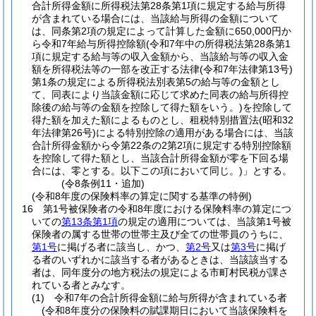
合計所得金額に所得税法第28条第1項に規定する給与所得
が含まれている場合には、当該給与所得の金額について
は、同条第2項の規定によって計算した金額に650,000円か
ら令和7年給与所得控除額
(令和7年中の所得税法第28条第1
項に規定する給与等の収入金額から、当該給与等の収入金
額を所得税法等の一部を改正する法律
(令和7年法律第13号)
第1条の規定による所得税法別表第5の給与等の金額とし
て、同表により当該金額に応じて求めた同表の給与所得控
除後の給与等の金額を控除して得た額をいう。)
を控除して
得た額を加えた額によるものとし、租税特別措置法
(昭和32
年法律第26号)
による特別控除の適用がある場合には、当該
合計所得金額から令第22条の2第2項に規定する特別控除額
を控除して得た額とし、当該合計所得金額が零を下回る場
合には、零とする。以下この項において同じ。)
」とする。
(令8条例11・追加)
(令和8年度の保険料率の算定に関する基準の特例)
16
第1号被保険者の令和8年度における保険料率の算定につ
いての
第13条第1項
の規定の適用については、当該第1号被
保険者の属する世帯の世帯主及び全ての世帯員のうちに、
第1号
に掲げる者に該当し、かつ、
第2号
又は
第3号
に掲げ
る者のいずれかに該当する者があるときは、当該該当する
者は、同年度分の地方税法の規定による市町村民税が課さ
れている者とみなす。
(1)
令和7年の合計所得金額に給与所得が含まれている者
(令和8年度分の保険料の賦課期日において当該保険料を