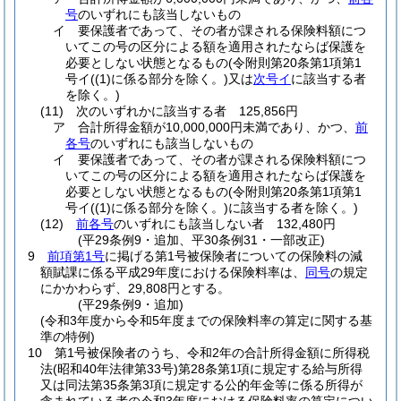
号
のいずれにも該当しないもの
イ
要保護者であって、その者が課される保険料額につ
いてこの号の区分による額を適用されたならば保護を
必要としない状態となるもの
(令附則第20条第1項第1
号イ
(
(1)
に係る部分を除く。)
又は
次号イ
に該当する者
を除く。)
(11)
次のいずれかに該当する者 125,856円
ア
合計所得金額が10,000,000円未満であり、かつ、
前
各号
のいずれにも該当しないもの
イ
要保護者であって、その者が課される保険料額につ
いてこの号の区分による額を適用されたならば保護を
必要としない状態となるもの
(令附則第20条第1項第1
号イ
(
(1)
に係る部分を除く。)
に該当する者を除く。)
(12)
前各号
のいずれにも該当しない者 132,480円
(平29条例9・追加、平30条例31・一部改正)
9
前項第1号
に掲げる第1号被保険者についての保険料の減
額賦課に係る平成29年度における保険料率は、
同号
の規定
にかかわらず、29,808円とする。
(平29条例9・追加)
(令和3年度から令和5年度までの保険料率の算定に関する基
準の特例)
10
第1号被保険者のうち、令和2年の合計所得金額に所得税
法
(昭和40年法律第33号)
第28条第1項に規定する給与所得
又は同法第35条第3項に規定する公的年金等に係る所得が