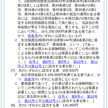
う。)
(租税特別措置法
(昭和32年法律第26号)
第33条の4
第1項若しくは第2項、第34条第1項、第34条の2第1
項、第34条の3第1項、第35条第1項、第35条の2第1
項、第35条の3第1項又は第36条の規定の適用がある場
合には、当該合計所得金額から令第22条の2第2項に規
定する特別控除額を控除して得た額とし、当該合計所
得金額が零を下回る場合には、零とする。以下この項
において同じ。)
が1,200,000円未満である者であり、
かつ、
前各号
のいずれにも該当しないもの
イ
生活保護法
(昭和25年法律第144号)
第6条第2項に規
定する要保護者
(以下「要保護者」という。)
であっ
て、その者が課される保険料額についてこの号の区分
による額を適用されたならば保護を必要としない状態
となるもの
(令第39条第1項第1号イ
(
(1)
に係る部分を除
く。)
、
次号イ
、
第8号イ
、
第9号イ
、
第10号イ
、
第11
号イ
又は
第12号イ
に該当する者を除く。)
(7)
次のいずれかに該当する者 100,932円
ア
合計所得金額が2,100,000円未満である者であり、か
つ、
前各号
のいずれにも該当しないもの
イ
要保護者であって、その者が課される保険料額につ
いてこの号の区分による額を適用されたならば保護を
必要としない状態となるもの
(令第39条第1項第1号イ
(
(1)
に係る部分を除く。)
、
次号イ
、
第9号イ
、
第10号
イ
、
第11号イ
又は
第12号イ
に該当する者を除く。)
(8)
次のいずれかに該当する者 116,460円