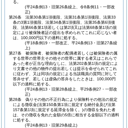
る。
(平24条例13・旧第26条繰上、令8条例11・一部改
正)
第26条
法第30条第1項後段、法第31条第1項後段、法第33
条の3第1項後段、法第34条第1項後段、法第35条第6項後
段、法第66条第1項若しくは第2項又は法第68条第1項の規
定により被保険者証の提出を求められてこれに応じない者
は、100,000円以下の過料に処する。
(平18条例19・一部改正、平24条例13・旧第27条繰
上)
第27条
被保険者、被保険者の配偶者若しくは被保険者の属
する世帯の世帯主その他その世帯に属する者又はこれらで
あった者が正当な理由なしに、法第202条第1項の規定によ
り文書その他の物件の提出若しくは提示を命ぜられてこれ
に従わず、又は同項の規定による当該職員の質問に対して
答弁せず、若しくは虚偽の答弁をしたときは、100,000円
以下の過料に処する。
(平24条例13・旧第28条繰上、平29条例27・一部改
正)
第28条
偽りその他の不正行為により保険料その他法の規定
による徴収金
(法第150条第1項に規定する納付金及び法第
157条第1項に規定する延滞金を除く。)
の徴収を免れた者
は、その徴収を免れた金額の5倍に相当する金額以下の過料
に処する。
(平24条例13・旧第29条繰上)