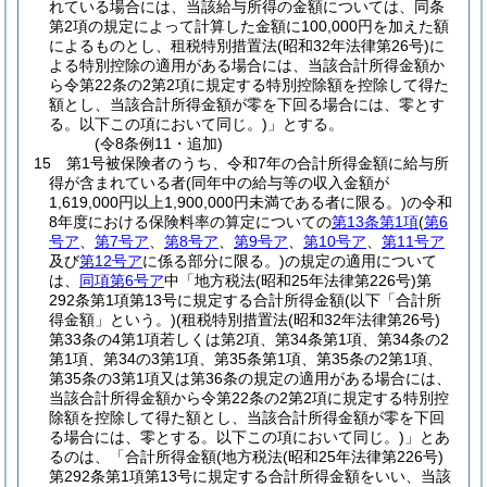
れている場合には、当該給与所得の金額については、同条
第2項の規定によって計算した金額に100,000円を加えた額
によるものとし、租税特別措置法
(昭和32年法律第26号)
に
よる特別控除の適用がある場合には、当該合計所得金額か
ら令第22条の2第2項に規定する特別控除額を控除して得た
額とし、当該合計所得金額が零を下回る場合には、零とす
る。以下この項において同じ。)
」とする。
(令8条例11・追加)
15
第1号被保険者のうち、令和7年の合計所得金額に給与所
得が含まれている者
(同年中の給与等の収入金額が
1,619,000円以上1,900,000円未満である者に限る。)
の令和
8年度における保険料率の算定についての
第13条第1項
(
第6
号ア
、
第7号ア
、
第8号ア
、
第9号ア
、
第10号ア
、
第11号ア
及び
第12号ア
に係る部分に限る。)
の規定の適用について
は、
同項第6号ア
中「地方税法
(昭和25年法律第226号)
第
292条第1項第13号に規定する合計所得金額
(以下「合計所
得金額」という。)
(租税特別措置法
(昭和32年法律第26号)
第33条の4第1項若しくは第2項、第34条第1項、第34条の2
第1項、第34の3第1項、第35条第1項、第35条の2第1項、
第35条の3第1項又は第36条の規定の適用がある場合には、
当該合計所得金額から令第22条の2第2項に規定する特別控
除額を控除して得た額とし、当該合計所得金額が零を下回
る場合には、零とする。以下この項において同じ。)
」とあ
るのは、「合計所得金額
(地方税法
(昭和25年法律第226号)
第292条第1項第13号に規定する合計所得金額をいい、当該