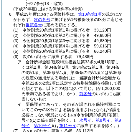
(平27条例18・追加)
(平成29年度における保険料率の特例)
8
平成29年度における保険料率は、
第13条第1項
の規定にか
かわらず、
次の各号
に掲げる第1号被保険者の区分に応じそ
れぞれ
当該各号
に定める額とする。
(1)
令附則第20条第1項第1号に掲げる者 33,120円
(2)
令附則第20条第1項第2号に掲げる者 49,680円
(3)
令附則第20条第1項第3号に掲げる者 49,680円
(4)
令附則第20条第1項第4号に掲げる者 59,616円
(5)
令附則第20条第1項第5号に掲げる者 66,240円
(6)
次のいずれかに該当する者 79,488円
ア
合計所得金額
(租税特別措置法第33条の4第1項若し
くは第2項、第34条第1項、第34条の2第1項、第34条
の3第1項、第35条第1項、第35条の2第1項又は第36条
の規定の適用がある場合には、当該合計所得金額から
令第22条の2第2項に規定する特別控除額を控除して得
た額とする。以下この項において同じ。)
が1,200,000
円未満である者であり、かつ、
前各号
のいずれにも該
当しないもの
イ
要保護者であって、その者が課される保険料額につ
いてこの号の区分による額を適用されたならば保護を
必要としない状態となるもの
(令附則第20条第1項第1
号イ
(
(1)
に係る部分を除く。)
、
次号イ
、
第8号イ
、
第9
号イ
、
第10号イ
又は
第11号イ
に該当する者を除く。)
(7)
次のいずれかに該当する者 86,112円