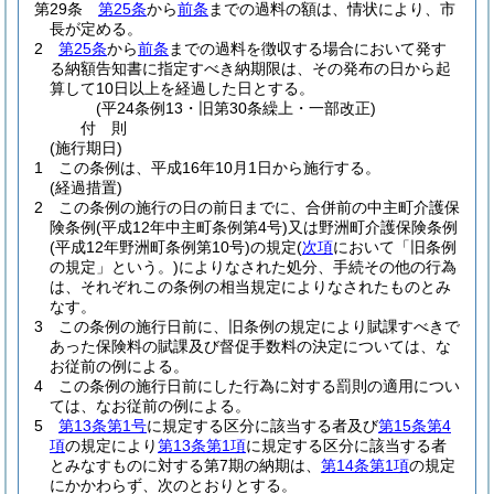
第29条
第25条
から
前条
までの過料の額は、情状により、市
長が定める。
2
第25条
から
前条
までの過料を徴収する場合において発す
る納額告知書に指定すべき納期限は、その発布の日から起
算して10日以上を経過した日とする。
(平24条例13・旧第30条繰上・一部改正)
付
則
(施行期日)
1
この条例は、平成16年10月1日から施行する。
(経過措置)
2
この条例の施行の日の前日までに、合併前の中主町介護保
険条例
(平成12年中主町条例第4号)
又は野洲町介護保険条例
(平成12年野洲町条例第10号)
の規定
(
次項
において「旧条例
の規定」という。)
によりなされた処分、手続その他の行為
は、それぞれこの条例の相当規定によりなされたものとみ
なす。
3
この条例の施行日前に、旧条例の規定により賦課すべきで
あった保険料の賦課及び督促手数料の決定については、な
お従前の例による。
4
この条例の施行日前にした行為に対する罰則の適用につい
ては、なお従前の例による。
5
第13条第1号
に規定する区分に該当する者及び
第15条第4
項
の規定により
第13条第1項
に規定する区分に該当する者
とみなすものに対する第7期の納期は、
第14条第1項
の規定
にかかわらず、次のとおりとする。