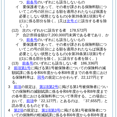
つ、
前各号
のいずれにも該当しないもの
イ
要保護者であって、その者が課される保険料額につ
いてこの号の区分による額を適用されたならば保護を
必要としない状態となるもの
(令第39条第1項第1号イ
(
(1)
に係る部分を除く。)
又は
次号イ
に該当する者を除
く。)
(12)
次のいずれかに該当する者 178,572円
ア
合計所得金額が7,200,000円未満である者であり、か
つ、
前各号
のいずれにも該当しないもの
イ
要保護者であって、その者が課される保険料額につ
いてこの号の区分による額を適用されたならば保護を
必要としない状態となるもの
(令第39条第1項第1号イ
(
(1)
に係る部分を除く。)
に該当する者を除く。)
(13)
前各号
のいずれにも該当しない者 186,336円
2
前項第1号
に掲げる第1号被保険者についての保険料の減
額賦課に係る令和6年度から令和8年度までの各年度におけ
る保険料率は、
同号
の規定にかかわらず、22,127円とす
る。
3
前項
の規定は、
第1項第2号
に掲げる第1号被保険者につい
ての保険料の減額賦課に係る令和6年度から令和8年度まで
の各年度における保険料率について準用する。
この場合に
おいて、
前項
中「22,127円」とあるのは、「37,655円」と
読み替えるものとする。
4
第2項
の規定は、
第1項第3号
に掲げる第1号被保険者につ
いての保険料の軽減賦課に係る令和6年度から令和8年度ま