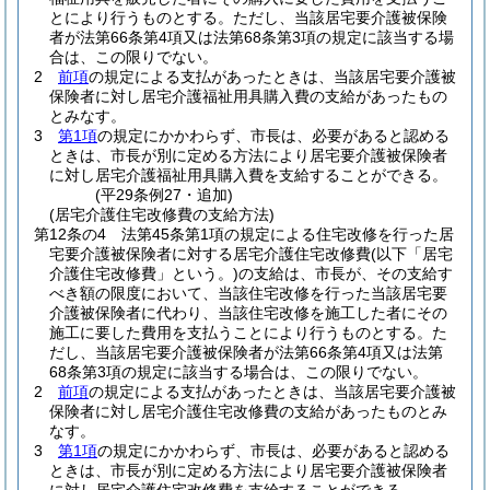
とにより行うものとする。
ただし、当該居宅要介護被保険
者が法第66条第4項又は法第68条第3項の規定に該当する場
合は、この限りでない。
2
前項
の規定による支払があったときは、当該居宅要介護被
保険者に対し居宅介護福祉用具購入費の支給があったもの
とみなす。
3
第1項
の規定にかかわらず、市長は、必要があると認める
ときは、市長が別に定める方法により居宅要介護被保険者
に対し居宅介護福祉用具購入費を支給することができる。
(平29条例27・追加)
(居宅介護住宅改修費の支給方法)
第12条の4
法第45条第1項の規定による住宅改修を行った居
宅要介護被保険者に対する居宅介護住宅改修費
(以下「居宅
介護住宅改修費」という。)
の支給は、市長が、その支給す
べき額の限度において、当該住宅改修を行った当該居宅要
介護被保険者に代わり、当該住宅改修を施工した者にその
施工に要した費用を支払うことにより行うものとする。
た
だし、当該居宅要介護被保険者が法第66条第4項又は法第
68条第3項の規定に該当する場合は、この限りでない。
2
前項
の規定による支払があったときは、当該居宅要介護被
保険者に対し居宅介護住宅改修費の支給があったものとみ
なす。
3
第1項
の規定にかかわらず、市長は、必要があると認める
ときは、市長が別に定める方法により居宅要介護被保険者