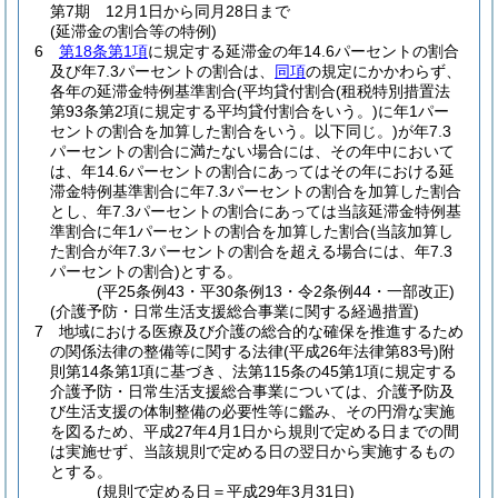
第7期 12月1日から同月28日まで
(延滞金の割合等の特例)
6
第18条第1項
に規定する延滞金の年14.6パーセントの割合
及び年7.3パーセントの割合は、
同項
の規定にかかわらず、
各年の延滞金特例基準割合
(平均貸付割合
(租税特別措置法
第93条第2項に規定する平均貸付割合をいう。)
に年1パー
セントの割合を加算した割合をいう。以下同じ。)
が年7.3
パーセントの割合に満たない場合には、その年中において
は、年14.6パーセントの割合にあってはその年における延
滞金特例基準割合に年7.3パーセントの割合を加算した割合
とし、年7.3パーセントの割合にあっては当該延滞金特例基
準割合に年1パーセントの割合を加算した割合
(当該加算し
た割合が年7.3パーセントの割合を超える場合には、年7.3
パーセントの割合)
とする。
(平25条例43・平30条例13・令2条例44・一部改正)
(介護予防・日常生活支援総合事業に関する経過措置)
7
地域における医療及び介護の総合的な確保を推進するため
の関係法律の整備等に関する法律
(平成26年法律第83号)
附
則第14条第1項に基づき、法第115条の45第1項に規定する
介護予防・日常生活支援総合事業については、介護予防及
び生活支援の体制整備の必要性等に鑑み、その円滑な実施
を図るため、平成27年4月1日から規則で定める日までの間
は実施せず、当該規則で定める日の翌日から実施するもの
とする。
(規則で定める日＝平成29年3月31日)