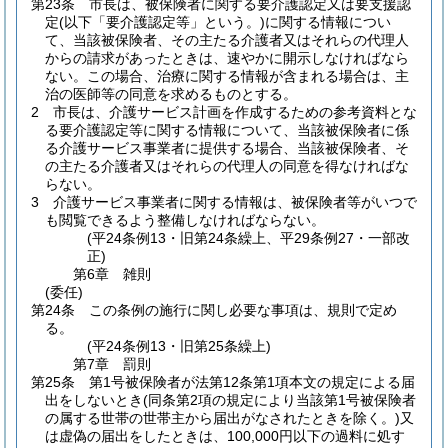
第23条
市長は、被保険者に関する要介護認定又は要支援認
定
(以下「要介護認定等」という。)
に関する情報につい
て、当該被保険者、その主たる介護者又はそれらの代理人
からの請求があったときは、速やかに開示しなければなら
ない。
この場合、治療に関する情報が含まれる場合は、主
治の医師等の同意を求めるものとする。
2
市長は、介護サービス計画を作成するための参考資料とな
る要介護認定等に関する情報について、当該被保険者に係
る介護サービス事業者に提供する場合、当該被保険者、そ
の主たる介護者又はそれらの代理人の同意を得なければな
らない。
3
介護サービス事業者に関する情報は、被保険者等がいつで
も閲覧できるよう整備しなければならない。
(平24条例13・旧第24条繰上、平29条例27・一部改
正)
第6章
雑則
(委任)
第24条
この条例の施行に関し必要な事項は、規則で定め
る。
(平24条例13・旧第25条繰上)
第7章
罰則
第25条
第1号被保険者が法第12条第1項本文の規定による届
出をしないとき
(同条第2項の規定により当該第1号被保険者
の属する世帯の世帯主から届出がなされたときを除く。)
又
は虚偽の届出をしたときは、100,000円以下の過料に処す