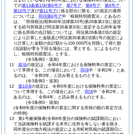
含まれている者の令和3年度における保険料率の算定につい
ての
第13条第1項
(
第6号ア
、
第7号ア
、
第8号ア
、
第9号ア
、
第10号ア
及び
第11号ア
に係る部分に限る。)
の規定の適用
については、
同項第6号ア
中「租税特別措置法」とあるの
は、「所得税法
(昭和40年法律第33号)
第28条第1項に規定
する給与所得及び同法第35条第3項に規定する公的年金等
に係る所得の合計額については、同法第28条第2項の規定
により計算した金額及び同法第35条第2項第1号の規定によ
り計算した金額の合計額から100,000円を控除して得た額
(当該額が零を下回る場合には、零とする。)
によるものと
し、租税特別措置法」とする。
(令3条例3・追加)
11
前項
の規定は、令和4年度における保険料率の算定につ
いて準用する。
この場合において、
同項
中「令和2年」とあ
るのは、「令和3年」と読み替えるものとする。
(令3条例3・追加)
12
第10項
の規定は、令和5年度における保険料率の算定に
ついて準用する。
この場合において、
同項
中「令和2年」と
あるのは、「令和4年」と読み替えるものとする。
(令3条例3・追加)
(令和8年度の保険料率の算定に関する所得の額の算定方法
の特例)
13
第1号被保険者
(令和8年度分の保険料の賦課期日におい
て当該保険料を賦課する本市に住所を有しない者を除き、
同年度分の地方税法の規定による市町村民税の賦課期日に