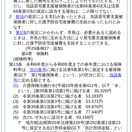
施工に要した費用を支払うことにより行うものとする。
た
だし、当該居宅要支援被保険者が法第66条第4項又は法第
68条第3項の規定に該当する場合は、この限りでない。
2
前項
の規定による支払があったときは、当該居宅要支援被
保険者に対し介護予防住宅改修費の支給があったものとみ
なす。
3
第1項
の規定にかかわらず、市長は、必要があると認める
ときは、市長が別に定める方法により居宅要支援被保険者
に対し介護予防住宅改修費を支給することができる。
(平29条例27・追加)
第4章
保険料
(保険料率)
第13条
令和6年度から令和8年度までの各年度における保険
料率は、
次の各号
に掲げる法第9条第1号に規定する被保険
者
(以下「第1号被保険者」という。)
の区分に応じ、
当該各
号
に定める額とする。
(1)
介護保険法施行令
(平成10年政令第412号。以下「令」
という。)
第39条第1項第1号に掲げる者 35,326円
(2)
令第39条第1項第2号に掲げる者 53,183円
(3)
令第39条第1項第3号に掲げる者 53,571円
(4)
令第39条第1項第4号に掲げる者 69,876円
(5)
令第39条第1項第5号に掲げる者 77,640円
(6)
次のいずれかに該当する者 93,168円
ア
地方税法
(昭和25年法律第226号)
第292条第1項第13
号に規定する合計所得金額
(以下「合計所得金額」とい