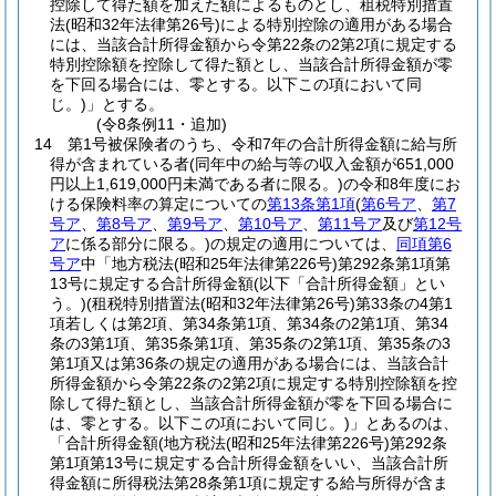
控除して得た額を加えた額によるものとし、租税特別措置
法
(昭和32年法律第26号)
による特別控除の適用がある場合
には、当該合計所得金額から令第22条の2第2項に規定する
特別控除額を控除して得た額とし、当該合計所得金額が零
を下回る場合には、零とする。以下この項において同
じ。)
」とする。
(令8条例11・追加)
14
第1号被保険者のうち、令和7年の合計所得金額に給与所
得が含まれている者
(同年中の給与等の収入金額が651,000
円以上1,619,000円未満である者に限る。)
の令和8年度にお
ける保険料率の算定についての
第13条第1項
(
第6号ア
、
第7
号ア
、
第8号ア
、
第9号ア
、
第10号ア
、
第11号ア
及び
第12号
ア
に係る部分に限る。)
の規定の適用については、
同項第6
号ア
中「地方税法
(昭和25年法律第226号)
第292条第1項第
13号に規定する合計所得金額
(以下「合計所得金額」とい
う。)
(租税特別措置法
(昭和32年法律第26号)
第33条の4第1
項若しくは第2項、第34条第1項、第34条の2第1項、第34
条の3第1項、第35条第1項、第35条の2第1項、第35条の3
第1項又は第36条の規定の適用がある場合には、当該合計
所得金額から令第22条の2第2項に規定する特別控除額を控
除して得た額とし、当該合計所得金額が零を下回る場合に
は、零とする。以下この項において同じ。)
」とあるのは、
「合計所得金額
(地方税法
(昭和25年法律第226号)
第292条
第1項第13号に規定する合計所得金額をいい、当該合計所
得金額に所得税法第28条第1項に規定する給与所得が含ま