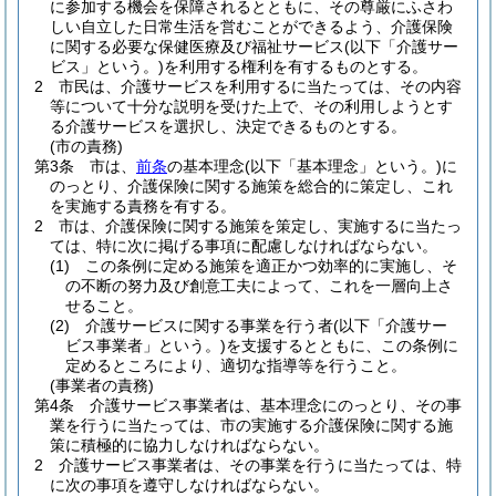
に参加する機会を保障されるとともに、その尊厳にふさわ
しい自立した日常生活を営むことができるよう、介護保険
に関する必要な保健医療及び福祉サービス
(以下「介護サー
ビス」という。)
を利用する権利を有するものとする。
2
市民は、介護サービスを利用するに当たっては、その内容
等について十分な説明を受けた上で、その利用しようとす
る介護サービスを選択し、決定できるものとする。
(市の責務)
第3条
市は、
前条
の基本理念
(以下「基本理念」という。)
に
のっとり、介護保険に関する施策を総合的に策定し、これ
を実施する責務を有する。
2
市は、介護保険に関する施策を策定し、実施するに当たっ
ては、特に次に掲げる事項に配慮しなければならない。
(1)
この条例に定める施策を適正かつ効率的に実施し、そ
の不断の努力及び創意工夫によって、これを一層向上さ
せること。
(2)
介護サービスに関する事業を行う者
(以下「介護サー
ビス事業者」という。)
を支援するとともに、この条例に
定めるところにより、適切な指導等を行うこと。
(事業者の責務)
第4条
介護サービス事業者は、基本理念にのっとり、その事
業を行うに当たっては、市の実施する介護保険に関する施
策に積極的に協力しなければならない。
2
介護サービス事業者は、その事業を行うに当たっては、特
に次の事項を遵守しなければならない。