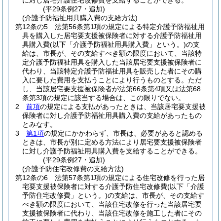
に対し居宅介護住宅改修費を支給することができる。
(平29条例27・追加)
(介護予防福祉用具購入費の支給方法)
第12条の5
法第56条第1項の規定による特定介護予防福祉用
具を購入した居宅要支援被保険者に対する介護予防福祉用
具購入費
(以下「介護予防福祉用具購入費」という。)
の支
給は、市長が、その支給すべき額の限度において、当該特
定介護予防福祉用具を購入した当該居宅要支援被保険者に
代わり、当該特定介護予防福祉用具を販売した者にその購
入に要した費用を支払うことにより行うものとする。
ただ
し、当該居宅要支援被保険者が法第66条第4項又は法第68
条第3項の規定に該当する場合は、この限りでない。
2
前項
の規定による支払があったときは、当該居宅要支援被
保険者に対し介護予防福祉用具購入費の支給があったもの
とみなす。
3
第1項
の規定にかかわらず、市長は、必要があると認める
ときは、市長が別に定める方法により居宅要支援被保険者
に対し介護予防福祉用具購入費を支給することができる。
(平29条例27・追加)
(介護予防住宅改修費の支給方法)
第12条の6
法第57条第1項の規定による住宅改修を行った居
宅要支援被保険者に対する介護予防住宅改修費
(以下「介護
予防住宅改修費」という。)
の支給は、市長が、その支給す
べき額の限度において、当該住宅改修を行った当該居宅要
支援被保険者に代わり、当該住宅改修を施工した者にその