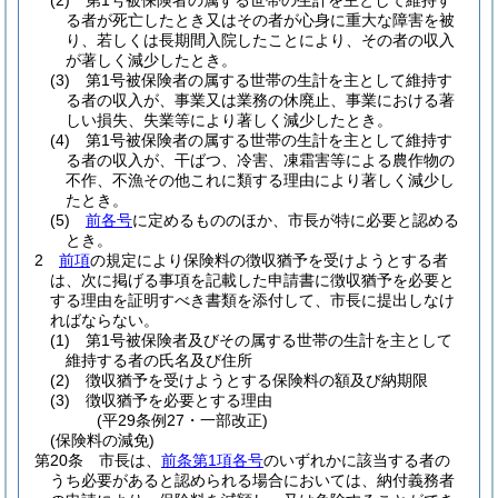
(2)
第1号被保険者の属する世帯の生計を主として維持す
る者が死亡したとき又はその者が心身に重大な障害を被
り、若しくは長期間入院したことにより、その者の収入
が著しく減少したとき。
(3)
第1号被保険者の属する世帯の生計を主として維持す
る者の収入が、事業又は業務の休廃止、事業における著
しい損失、失業等により著しく減少したとき。
(4)
第1号被保険者の属する世帯の生計を主として維持す
る者の収入が、干ばつ、冷害、凍霜害等による農作物の
不作、不漁その他これに類する理由により著しく減少し
たとき。
(5)
前各号
に定めるもののほか、市長が特に必要と認める
とき。
2
前項
の規定により保険料の徴収猶予を受けようとする者
は、次に掲げる事項を記載した申請書に徴収猶予を必要と
する理由を証明すべき書類を添付して、市長に提出しなけ
ればならない。
(1)
第1号被保険者及びその属する世帯の生計を主として
維持する者の氏名及び住所
(2)
徴収猶予を受けようとする保険料の額及び納期限
(3)
徴収猶予を必要とする理由
(平29条例27・一部改正)
(保険料の減免)
第20条
市長は、
前条第1項各号
のいずれかに該当する者の
うち必要があると認められる場合においては、納付義務者