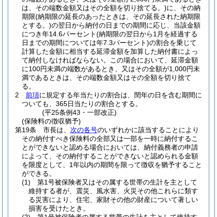
は、その端数金額又はその全額を切り捨てる。)
に、その納
期限
(納期限の延長のあったときは、その延長された納期限
とする。)
の翌日から納付の日までの期間に応じ、当該金額
につき年14.6パーセント
(納期限の翌日から1月を経過する
日までの期間については年7.3パーセント)
の割合を乗じて
計算した金額に相当する延滞金額を加算した納付書によっ
て納付しなければならない。
この場合において、延滞金額
に100円未満の端数があるとき、又はその全額が1,000円未
満であるときは、その端数金額又はその全額を切り捨て
る。
2
前項
に規定する年当たりの割合は、閏年の日を含む期間に
ついても、365日当たりの割合とする。
(平25条例43・一部改正)
(保険料の徴収猶予)
第19条
市長は、
次の各号
のいずれかに該当することにより
その納付すべき保険料の全部又は一部を一時に納付するこ
とができないと認める場合においては、納付義務者の申請
によって、その納付することができないと認められる金額
を限度として、1年以内の期間を限って徴収を猶予すること
ができる。
(1)
第1号被保険者又はその属する世帯の生計を主として
維持する者が、震災、風水害、火災その他これらに類す
る災害により、住宅、家財その他の財産について著しい
損害を受けたとき。