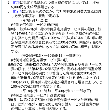
2
前項
に規定する紙おむつ購入費の支給については、月額
5,000円を支給限度額とする。
3
前2項
に定めるもののほか、市町村特別給付費の支給に関
し必要な事項は、規則で定める。
(令3条例3・全改)
(特例居宅介護サービス費の額)
第8条
法第42条第3項の特例居宅介護サービス費の額は、法
第41条第4項各号に定める居宅介護サービス費の額の例に
より算出した費用の額の100分の90
(法第49条の2第1項の規
定が適用される場合にあっては100分の80、同条第2項の規
定が適用される場合にあっては100分の70)
に相当する額と
する。
(平24条例13・平30条例13・一部改正)
(特例地域密着型介護サービス費の額)
第8条の2
法第42条の3第2項の特例地域密着型介護サービス
費の額は、法第42条の2第2項各号に定める地域密着型介護
サービス費の額の例により算出した費用の額の100分の
90
(法第49条の2第1項の規定が適用される場合にあっては
100分の80、同条第2項の規定が適用される場合にあっては
100分の70)
に相当する額とする。
(平18条例19・追加、平30条例13・一部改正)
(特例居宅介護サービス計画費の額)
第9条
法第47条第3項の特例居宅介護サービス計画費の額
は、法第46条第2項に定める居宅介護サービス計画費の額
の例により算出した費用の額とする。