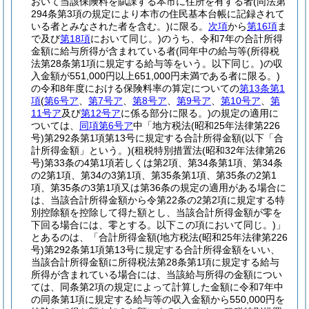
おいて当該保険料を賦課する本市に住所を有する者
(同法第
294条第3項の規定により本市の住民基本台帳に記録されて
いる者とみなされた者を含む。)
に限る。
次項
から
第16項
ま
で及び
第18項
において同じ。)
のうち、令和7年の合計所得
金額に給与所得が含まれている者
(同年中の給与等
(所得税
法第28条第1項に規定する給与等をいう。以下同じ。)
の収
入金額が551,000円以上651,000円未満である者に限る。)
の令和8年度における保険料率の算定についての
第13条第1
項
(
第6号ア
、
第7号ア
、
第8号ア
、
第9号ア
、
第10号ア
、
第
11号ア
及び
第12号ア
に係る部分に限る。)
の規定の適用に
ついては、
同項第6号ア
中「地方税法
(昭和25年法律第226
号)
第292条第1項第13号に規定する合計所得金額
(以下「合
計所得金額」という。)
(租税特別措置法
(昭和32年法律第26
号)
第33条の4第1項若しくは第2項、第34条第1項、第34条
の2第1項、第34の3第1項、第35条第1項、第35条の2第1
項、第35条の3第1項又は第36条の規定の適用がある場合に
は、当該合計所得金額から令第22条の2第2項に規定する特
別控除額を控除して得た額とし、当該合計所得金額が零を
下回る場合には、零とする。以下この項において同じ。)
」
とあるのは、「合計所得金額
(地方税法
(昭和25年法律第226
号)
第292条第1項第13号に規定する合計所得金額をいい、
当該合計所得金額に所得税法第28条第1項に規定する給与
所得が含まれている場合には、当該給与所得の金額につい
ては、同条第2項の規定によって計算した金額に令和7年中
の同条第1項に規定する給与等の収入金額から550,000円を