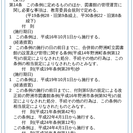
第14条
この条例に定めるもののほか、図書館の管理運営に
関し必要な事項は、教育委員会規則で定める。
(平19条例28・旧第9条繰上、平30条例22・旧第8条
繰下)
付
則
(施行期日)
1
この条例は、平成16年10月1日から施行する。
(経過措置)
2
この条例の施行の日の前日までに、合併前の野洲町立図書
館の設置及び管理に関する条例
(平成14年野洲町条例第12
号)
の規定によりなされた処分、手続その他の行為は、この
条例の相当規定によりなされたものとみなす。
付
則
(平成19年
条例第28号)
抄
(施行期日)
1
この条例は、平成19年10月1日から施行する。
(経過措置)
2
この条例の施行の前日までに、付則第5項の規定による改
正前の野洲市図書館条例
(平成16年野洲市条例第92号)
の規
定によりなされた処分、手続その他の行為は、この条例の
相当規定によりなされたものとみなす。
付
則
(平成21年
条例第42号)
この条例は、平成22年4月1日から施行する。
付
則
(平成24年
条例第12号)
この条例は、平成24年4月1日から施行する。