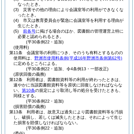
なったとき。
(3)
災害その他の理由により会議室等の利用ができなくな
ったとき。
(4)
市又は教育委員会が緊急に会議室等を利用する理由が
生じたとき。
(5)
前各号
に掲げる場合のほか、図書館の管理運営上特に
必要と認められるとき。
(平30条例22・追加)
(使用料)
第11条
会議室等の利用につき、そのうち有料とするものの
使用料は、
野洲市使用料条例
(平成16年野洲市条例第62号)
に定めるところによる。
(平30条例22・追加、令4条例13・一部改正)
(原状回復の義務)
第12条
利用者は、図書館資料等の利用が終わったときは、
速やかに当該図書館資料等を原状に回復しなければならな
い。
第10条
の規定により取消し等の処分を受けたときも、
同様とする。
(平30条例22・追加)
(損害賠償の義務)
第13条
利用者は、故意又は過失により図書館資料等を汚損
し、破損し、若しくは滅失したときは、それによって生じ
た損害を賠償しなければならない。
(平30条例22・追加)
(委任)