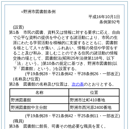
○野洲市図書館条例
平成16年10月1日
条例第92号
(設置)
第1条
市民の図書、資料又は情報に対する要求に応え、自由
で公平な資料の提供を中心とする諸活動により、市民の生
涯にわたる学習活動を積極的に支援するとともに、図書館
を核として人々が集い、ふれあい、情報の発信や学習をす
ること及び和み、楽しむことのできる住民の諸活動の情報
交換の場として、図書館法
(昭和25年法律第118号。以下
「法」という。)
第10条の規定に基づき、野洲市図書館
(以
下「図書館」という。)
を設置する。
(平19条例28・平21条例42・平28条例26・一部改正)
(名称及び位置)
第2条
図書館の名称及び位置は、
次の表
のとおりとする。
名称
位置
野洲図書館
野洲市辻町410番地
野洲図書館中主分館
野洲市西河原2400番地
(平19条例28・平21条例42・平25条例11・一部改正)
(職員)
第3条
図書館に館長、司書その他必要な職員を置く。