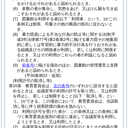
をかけるおそれがあると認められるとき。
(6)
多数の者が集合し、気勢をあげ、又はけん騒を引き起
こすおそれがあると認められるとき。
(7)
図書館を利用する者
(以下「利用者」という。)
がこの
条例又は館長、司書その他の職員の指示に従わないと
き。
(8)
暴力団員による不当な行為の防止等に関する法律
(平
成3年法律第77号)
第2条第2号に掲げる暴力団その他集団
的に若しくは常習的に暴力的不法行為を行うおそれがあ
る組織及びその関係者が利用し、若しくは利用に関係す
るとき、又はその利用がこれらの者の利益になると認め
られるとき。
(9)
前各号
に掲げる場合のほか、図書館の管理運営上支障
があると認められるとき。
(平30条例22・追加)
(利用許可の取消し等)
第10条
教育委員会は、
次の各号
のいずれかに該当すると認
めるときは、会議室等の利用の許可を取り消し、又は利用
を停止し、若しくは制限すること
(以下「取消し等」とい
う。)
ができる。
この場合において、教育委員会は、当該取
消し等に伴う損害賠償の責めを負わない。
(1)
利用の許可を受けた者が、この条例又はこの条例に基
づく教育委員会規則の規定に違反して会議室等を利用し
ようとするとき、又は利用したとき。
(2)
会議室等を利用する目的が許可のときとその内容が異