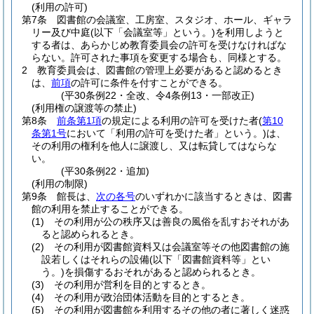
(利用の許可)
第7条
図書館の会議室、工房室、スタジオ、ホール、ギャラ
リー及び中庭
(以下「会議室等」という。)
を利用しようと
する者は、あらかじめ教育委員会の許可を受けなければな
らない。
許可された事項を変更する場合も、同様とする。
2
教育委員会は、図書館の管理上必要があると認めるとき
は、
前項
の許可に条件を付すことができる。
(平30条例22・全改、令4条例13・一部改正)
(利用権の譲渡等の禁止)
第8条
前条第1項
の規定による利用の許可を受けた者
(
第10
条第1号
において「利用の許可を受けた者」という。)
は、
その利用の権利を他人に譲渡し、又は転貸してはならな
い。
(平30条例22・追加)
(利用の制限)
第9条
館長は、
次の各号
のいずれかに該当するときは、図書
館の利用を禁止することができる。
(1)
その利用が公の秩序又は善良の風俗を乱すおそれがあ
ると認められるとき。
(2)
その利用が図書館資料又は会議室等その他図書館の施
設若しくはそれらの設備
(以下「図書館資料等」とい
う。)
を損傷するおそれがあると認められるとき。
(3)
その利用が営利を目的とするとき。
(4)
その利用が政治団体活動を目的とするとき。
(5)
その利用が図書館を利用するその他の者に著しく迷惑