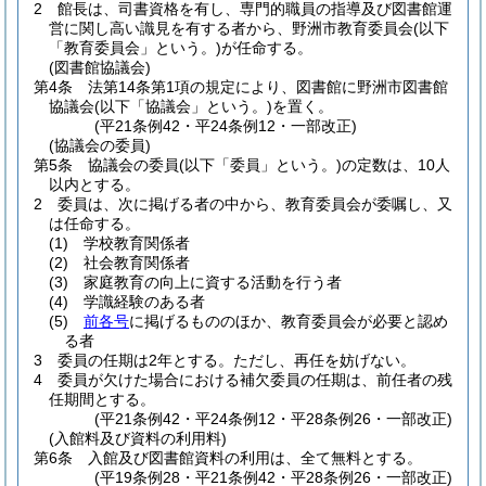
2
館長は、司書資格を有し、専門的職員の指導及び図書館運
営に関し高い識見を有する者から、野洲市教育委員会
(以下
「教育委員会」という。)
が任命する。
(図書館協議会)
第4条
法第14条第1項の規定により、図書館に野洲市図書館
協議会
(以下「協議会」という。)
を置く。
(平21条例42・平24条例12・一部改正)
(協議会の委員)
第5条
協議会の委員
(以下「委員」という。)
の定数は、10人
以内とする。
2
委員は、次に掲げる者の中から、教育委員会が委嘱し、又
は任命する。
(1)
学校教育関係者
(2)
社会教育関係者
(3)
家庭教育の向上に資する活動を行う者
(4)
学識経験のある者
(5)
前各号
に掲げるもののほか、教育委員会が必要と認め
る者
3
委員の任期は2年とする。
ただし、再任を妨げない。
4
委員が欠けた場合における補欠委員の任期は、前任者の残
任期間とする。
(平21条例42・平24条例12・平28条例26・一部改正)
(入館料及び資料の利用料)
第6条
入館及び図書館資料の利用は、全て無料とする。
(平19条例28・平21条例42・平28条例26・一部改正)