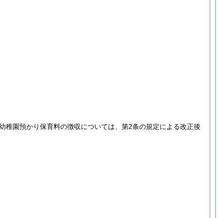
幼稚園預かり保育料の徴収については、第2条の規定による改正後