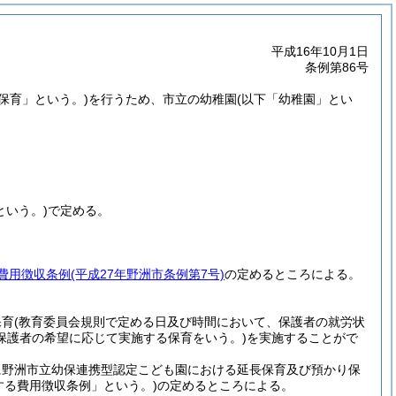
平成16年10月1日
条例第86号
保育」という。)
を行うため、市立の幼稚園
(以下「幼稚園」とい
という。)
で定める。
費用徴収条例
(平成27年野洲市条例第7号)
の定めるところによる。
保育
(教育委員会規則で定める日及び時間において、保護者の就労状
保護者の希望に応じて実施する保育をいう。)
を実施することがで
に野洲市立幼保連携型認定こども園における延長保育及び預かり保
する費用徴収条例」という。)
の定めるところによる。