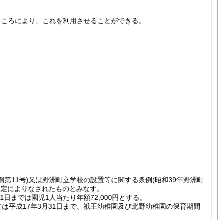
ところにより、これを利用させることができる。
例第11号)
又は野洲町立学校の設置等に関する条例
(昭和39年野洲町
規定によりなされたものとみなす。
日までは園児1人当たり年額72,000円とする。
は平成17年3月31日まで、祇王幼稚園及び北野幼稚園の保育期間