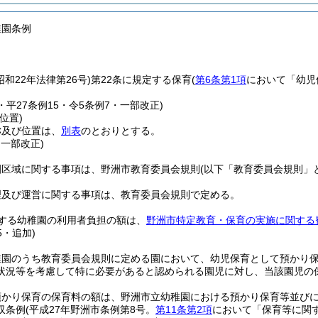
稚園条例
昭和22年法律第26号)
第22条に規定する保育
(
第6条第1項
において「幼児
9・平27条例15・令5条例7・一部改正)
位置)
称及び位置は、
別表
のとおりとする。
・一部改正)
園区域に関する事項は、野洲市教育委員会規則
(以下「教育委員会規則」
理及び運営に関する事項は、教育委員会規則で定める。
する幼稚園の利用者負担の額は、
野洲市特定教育・保育の実施に関する
5・追加)
稚園のうち教育委員会規則に定める園において、幼児保育として預かり
状況等を考慮して特に必要があると認められる園児に対し、当該園児の
預かり保育の保育料の額は、野洲市立幼稚園における預かり保育等並び
収条例
(平成27年野洲市条例第8号。
第11条第2項
において「保育等に関