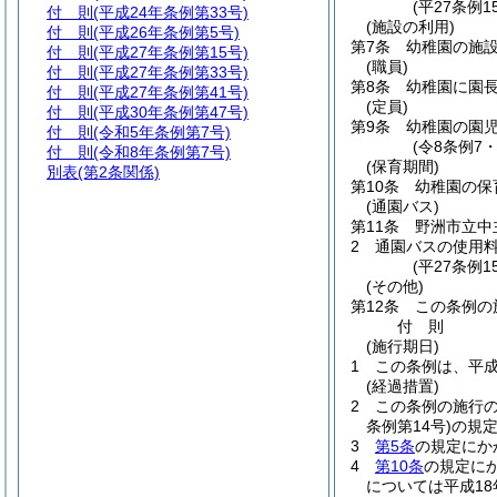
(平27条例
付 則
(平成24年条例第33号)
(施設の利用)
付 則
(平成26年条例第5号)
第7条
幼稚園の施
付 則
(平成27年条例第15号)
(職員)
付 則
(平成27年条例第33号)
第8条
幼稚園に園
付 則
(平成27年条例第41号)
(定員)
付 則
(平成30年条例第47号)
第9条
幼稚園の園
付 則
(令和5年条例第7号)
(令8条例7
付 則
(令和8年条例第7号)
(保育期間)
別表
(第2条関係)
第10条
幼稚園の保
(通園バス)
第11条
野洲市立中
2
通園バスの使用
(平27条例
(その他)
第12条
この条例の
付
則
(施行期日)
1
この条例は、平成
(経過措置)
2
この条例の施行
条例第14号)
の規
3
第5条
の規定にか
4
第10条
の規定に
については平成18