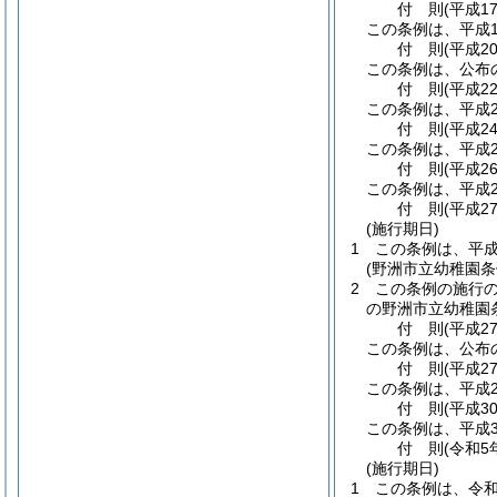
付
則
(平成1
この条例は、平成1
付
則
(平成2
この条例は、公布
付
則
(平成2
この条例は、平成2
付
則
(平成2
この条例は、平成2
付
則
(平成2
この条例は、平成2
付
則
(平成2
(施行期日)
1
この条例は、平成
(野洲市立幼稚園
2
この条例の施行
の野洲市立幼稚園
付
則
(平成2
この条例は、公布
付
則
(平成2
この条例は、平成2
付
則
(平成3
この条例は、平成3
付
則
(令和5
(施行期日)
1
この条例は、令和