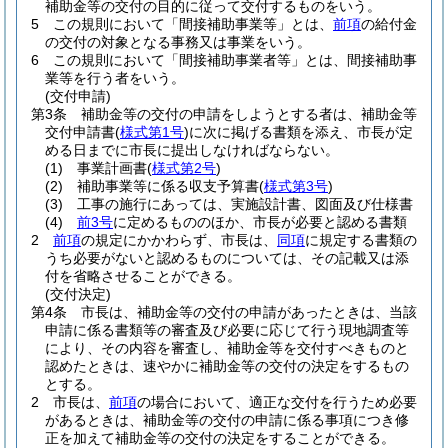
補助金等の交付の目的に従って交付するものをいう。
5
この規則において「間接補助事業等」とは、
前項
の給付金
の交付の対象となる事務又は事業をいう。
6
この規則において「間接補助事業者等」とは、間接補助事
業等を行う者をいう。
(交付申請)
第3条
補助金等の交付の申請をしようとする者は、補助金等
交付申請書
(
様式第1号
)
に次に掲げる書類を添え、市長が定
める日までに市長に提出しなければならない。
(1)
事業計画書
(
様式第2号
)
(2)
補助事業等に係る収支予算書
(
様式第3号
)
(3)
工事の施行にあっては、実施設計書、図面及び仕様書
(4)
前3号
に定めるもののほか、市長が必要と認める書類
2
前項
の規定にかかわらず、市長は、
同項
に規定する書類の
うち必要がないと認めるものについては、その記載又は添
付を省略させることができる。
(交付決定)
第4条
市長は、補助金等の交付の申請があったときは、当該
申請に係る書類等の審査及び必要に応じて行う現地調査等
により、その内容を審査し、補助金等を交付すべきものと
認めたときは、速やかに補助金等の交付の決定をするもの
とする。
2
市長は、
前項
の場合において、適正な交付を行うため必要
があるときは、補助金等の交付の申請に係る事項につき修
正を加えて補助金等の交付の決定をすることができる。