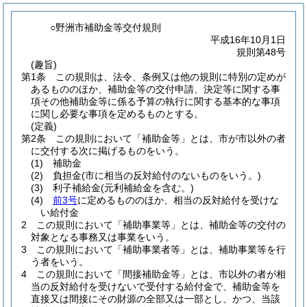
○野洲市補助金等交付規則
平成16年10月1日
規則第48号
(趣旨)
第1条
この規則は、法令、条例又は他の規則に特別の定めが
あるもののほか、補助金等の交付申請、決定等に関する事
項その他補助金等に係る予算の執行に関する基本的な事項
に関し必要な事項を定めるものとする。
(定義)
第2条
この規則において「補助金等」とは、市が市以外の者
に交付する次に掲げるものをいう。
(1)
補助金
(2)
負担金
(市に相当の反対給付のないものをいう。)
(3)
利子補給金
(元利補給金を含む。)
(4)
前3号
に定めるもののほか、相当の反対給付を受けな
い給付金
2
この規則において「補助事業等」とは、補助金等の交付の
対象となる事務又は事業をいう。
3
この規則において「補助事業者等」とは、補助事業等を行
う者をいう。
4
この規則において「間接補助金等」とは、市以外の者が相
当の反対給付を受けないで受付する給付金で、補助金等を
直接又は間接にその財源の全部又は一部とし、かつ、当該