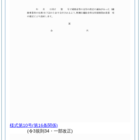
様式第10号
(第16条関係)
(令3規則34・一部改正)