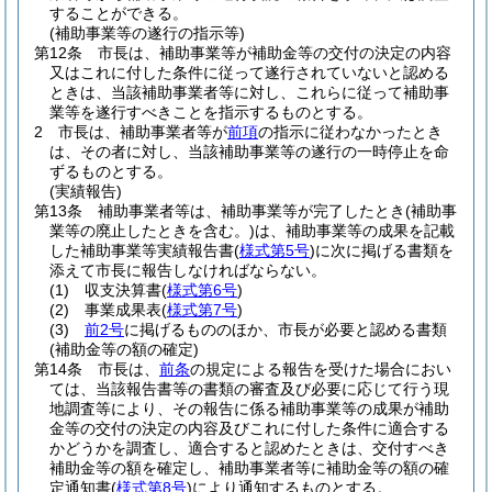
することができる。
(補助事業等の遂行の指示等)
第12条
市長は、補助事業等が補助金等の交付の決定の内容
又はこれに付した条件に従って遂行されていないと認める
ときは、当該補助事業者等に対し、これらに従って補助事
業等を遂行すべきことを指示するものとする。
2
市長は、補助事業者等が
前項
の指示に従わなかったとき
は、その者に対し、当該補助事業等の遂行の一時停止を命
ずるものとする。
(実績報告)
第13条
補助事業者等は、補助事業等が完了したとき
(補助事
業等の廃止したときを含む。)
は、補助事業等の成果を記載
した補助事業等実績報告書
(
様式第5号
)
に次に掲げる書類を
添えて市長に報告しなければならない。
(1)
収支決算書
(
様式第6号
)
(2)
事業成果表
(
様式第7号
)
(3)
前2号
に掲げるもののほか、市長が必要と認める書類
(補助金等の額の確定)
第14条
市長は、
前条
の規定による報告を受けた場合におい
ては、当該報告書等の書類の審査及び必要に応じて行う現
地調査等により、その報告に係る補助事業等の成果が補助
金等の交付の決定の内容及びこれに付した条件に適合する
かどうかを調査し、適合すると認めたときは、交付すべき
補助金等の額を確定し、補助事業者等に補助金等の額の確
定通知書
(
様式第8号
)
により通知するものとする。