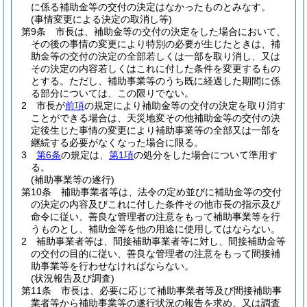
に係る補助金等の交付の決定はなかったものとみなす。
(事情変更による決定の取消し等)
第9条
市長は、補助金等の交付の決定をした場合において、
その後の事情の変更により特別の必要が生じたときは、補
助金等の交付の決定の全部若しくは一部を取り消し、又は
その決定の内容若しくはこれに付した条件を変更するもの
とする。
ただし、補助事業等のうち既に経過した期間に係
る部分については、この限りでない。
2
市長が
前項
の規定により補助金等の交付の決定を取り消す
ことができる場合は、天災地変その他補助金等の交付の決
定後生じた事情の変更により補助事業等の全部又は一部を
継続する必要がなくなった場合に限る。
3
第6条
の規定は、
第1項
の処分をした場合について準用す
る。
(補助事業等の遂行)
第10条
補助事業者等は、法令の定め並びに補助金等の交付
の決定の内容及びこれに付した条件その他市長の指示及び
命令に従い、善良な管理者の注意をもって補助事業等を行
うものとし、補助金等を他の用途に使用してはならない。
2
補助事業者等は、間接補助事業者等に対し、間接補助金等
の交付の目的に従い、善良な管理者の注意をもって間接補
助事業等を行わせなければならない。
(状況報告及び調査)
第11条
市長は、必要に応じて補助事業者等及び間接補助事
業者等から補助事業等の遂行状況の報告を求め、又は調査