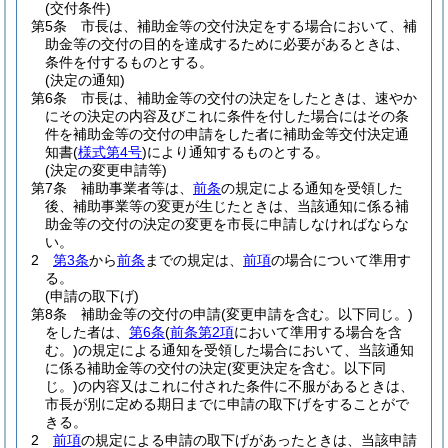
(交付条件)
第5条
市長は、補助金等の交付決定をする場合において、補
助金等の交付の目的を達成するために必要があるときは、
条件を付するものとする。
(決定の通知)
第6条
市長は、補助金等の交付の決定をしたときは、速やか
にその決定の内容及びこれに条件を付した場合にはその条
件を補助金等の交付の申請をした者に補助金等交付決定通
知書
(
様式第4号
)
により通知するものとする。
(決定の変更申請等)
第7条
補助事業者等は、
前条
の規定による通知を受領した
後、補助事業等の変更が生じたときは、当該通知に係る補
助金等の交付の決定の変更を市長に申請しなければならな
い。
2
第3条
から
前条
までの規定は、
前項
の場合について準用す
る。
(申請の取下げ)
第8条
補助金等の交付の申請
(変更申請を含む。以下同じ。)
をした者は、
第6条
(
前条第2項
において準用する場合を含
む。)
の規定による通知を受領した場合において、当該通知
に係る補助金等の交付の決定
(変更決定を含む。以下同
じ。)
の内容又はこれに付された条件に不服があるときは、
市長が別に定める期日までに申請の取下げをすることがで
きる。
2
前項
の規定による申請の取下げがあったときは、当該申請