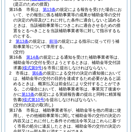
(是正のための措置)
第15条
市長は、
第13条
の規定による報告を受けた場合にお
いて、その報告に係る補助事業等の成果が補助金等の交付
の決定の内容及びこれに付した条件に適合しないと認める
ときは、当該補助事業等につきこれに適合させるための措
置をとるべきことを当該補助事業者等に対して指示するも
のとする。
2
第13条
の規定は、
前項
の規定による指示に従って行う補
助事業等について準用する。
(交付)
第16条
第14条
の規定による通知を受けた補助事業者等は、
補助金等の交付を受けようとするときは、補助金等交付請
求書
(
様式第9号
)
を市長に提出しなければならない。
2
市長は、
第6条
の規定による交付の決定の通知後において
は、補助金等の交付の目的を達成するため必要があると認
めるときは、概算払又は前金払により交付することができ
る。
この場合において、補助事業者等は、事業完了後速や
かに
第13条
の規定による実績報告書の提出と同時に精算報
告書
(
様式第10号
)
を提出しなければならない。
(交付の決定の取消し)
第17条
市長は、補助事業者等が、補助金等を他の用途に使
用し、その他補助事業等に関して補助金等の交付の決定の
内容又はこれに付した条件その他法令等又はこれらに基づ
く市長の処分に違反したときは、補助金等の交付の決定の
全部又は一部を取り消すことができる。