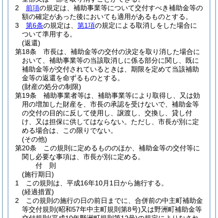
2
前項
の規定は、補助事業等について交付すべき補助金等の
額の確定があった後においても適用があるものとする。
3
第6条
の規定は、
第1項
の規定による取消しをした場合に
ついて準用する。
(返還)
第18条
市長は、補助金等の交付の決定を取り消した場合に
おいて、補助事業等の当該取消しに係る部分に関し、既に
補助金等が交付されているときは、期限を定めて当該補助
金等の返還を命ずるものとする。
(財産の処分の制限)
第19条
補助事業者等は、補助事業等により取得し、又は効
用の増加した財産を、市長の承認を受けないで、補助金等
の交付の目的に反して使用し、譲渡し、交換し、貸し付
け、又は担保に供してはならない。
ただし、市長が別に定
める場合は、この限りでない。
(その他)
第20条
この規則に定めるもののほか、補助金等の交付等に
関し必要な事項は、市長が別に定める。
付
則
(施行期日)
1
この規則は、平成16年10月1日から施行する。
(経過措置)
2
この規則の施行の日の前日までに、合併前の中主町補助金
等交付規則
(昭和57年中主町規則第8号)
又は野洲町補助金等