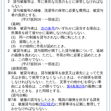
2
貸与被服等は、常に善良な注意のもとに保管しなければな
らない。
3
貸与被服等の補修、洗濯等の保管に必要な費用は、被貸与
者の負担とする。
(平27規則16・一部改正)
(返納)
第5条
被貸与者は、
次の各号
のいずれかに該当する場合は、
所属長を経て速やかに返納しなければならない。
(1)
同一の制服を貸与されない職に転じたとき。
(2)
退職したとき。
(3)
その他特に市長が認めたとき。
2
被貸与者は、貸与期間が満了した貸与被服について、返納
の義務を負わない。
ただし、市長が特に必要と認めたとき
は、この限りでない。
(平27規則16・一部改正)
(損害賠償)
第6条
被貸与者は、貸与被服等を故意又は過失によって亡失
又はき損して使用できなくなったときは、その損害を賠償
しなければならない。
ただし、災害その他やむを得ない事
由による場合は、この限りでない。
第4条第2項
の義務に違
反したときも、また同様とする。
(貸与台帳)
第7条
被服の貸与をしたとき、職員の服務を担当する課長
は、被服貸与台帳
(
別記様式
)
に所要事項を記載し整理して
おかなければならない。