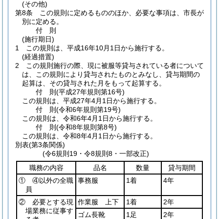
(その他)
第8条
この規則に定めるもののほか、必要な事項は、市長が
別に定める。
付
則
(施行期日)
1
この規則は、平成16年10月1日から施行する。
(経過措置)
2
この規則施行の際、現に被服等貸与されている者について
は、この規則により貸与されたものとみなし、貸与期間の
起算は、その貸与された月をもって起算する。
付
則
(平成27年
規則第16号)
この規則は、平成27年4月1日から施行する。
付
則
(令和6年
規則第19号)
この規則は、令和6年4月1日から施行する。
付
則
(令和8年
規則第8号)
この規則は、令和8年4月1日から施行する。
別表
(第3条関係)
(令6規則19・令8規則8・一部改正)
職務の内容
品名
数量
貸与期間
① ④以外の全職
事務服
1着
4年
員
② 必要とする現
作業服 上下
1着
2年
場業務に従事す
ゴム長靴
1足
2年