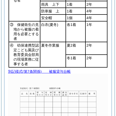
る者
雨具 上下
1着
2年
防寒服 上
1着
4年
安全帽
1個
4年
③ 保健衛生の見
白衣
(夏冬)
各1着
1年
地から被服の着
用を必要とする
者
④ 幼保連携型認
夏冬作業服
夏2着
2年
定こども園及び
教育委員会部局
冬1着
2年
の現場業務に従
事する者
別記様式
(第7条関係) 被服貸与台帳