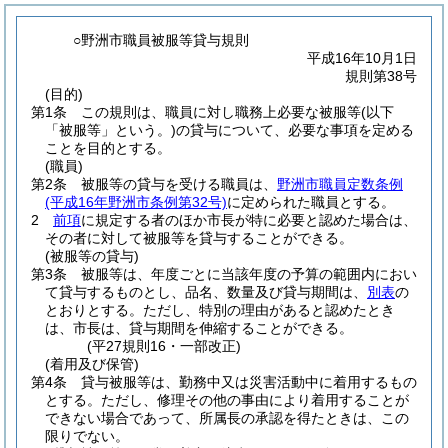
○野洲市職員被服等貸与規則
平成16年10月1日
規則第38号
(目的)
第1条
この規則は、職員に対し職務上必要な被服等
(以下
「被服等」という。)
の貸与について、必要な事項を定める
ことを目的とする。
(職員)
第2条
被服等の貸与を受ける職員は、
野洲市職員定数条例
(平成16年野洲市条例第32号)
に定められた職員とする。
2
前項
に規定する者のほか市長が特に必要と認めた場合は、
その者に対して被服等を貸与することができる。
(被服等の貸与)
第3条
被服等は、年度ごとに当該年度の予算の範囲内におい
て貸与するものとし、品名、数量及び貸与期間は、
別表
の
とおりとする。
ただし、特別の理由があると認めたとき
は、市長は、貸与期間を伸縮することができる。
(平27規則16・一部改正)
(着用及び保管)
第4条
貸与被服等は、勤務中又は災害活動中に着用するもの
とする。
ただし、修理その他の事由により着用することが
できない場合であって、所属長の承認を得たときは、この
限りでない。