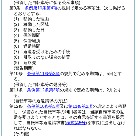
(保管した自転車等に係る公示事項)
第9条
条例第10条第4項
の規則で定める事項は、次に掲げる
とおりとする。
(1)
移動した理由
(2)
移動した区域
(3)
移動した日
(4)
保管期間
(5)
保管場所
(6)
返還時間
(7)
返還を受けるための手続
(8)
引取りのない場合の措置
(9)
連絡先
(警告期間)
第10条
条例第11条第2項
の規則で定める期間は、5日とす
る。
(保管した自転車等の処分等)
第11条
条例第12条第3項
の規則で定める期間は、2月とす
る。
(自転車等の返還請求の方法)
第12条
条例第10条第3項
又は
第11条第2項
の規定により移動
し、保管された自転車等の利用者等は、当該自転車等の返
還を受けようとするときは、その身元を証する書類を提示
して、自転車等返還請求書
(
様式第5号
)
を市長に提出しなけ
ればならない。
(その他)