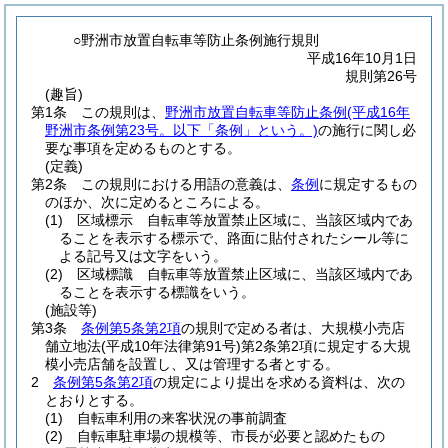
○野洲市放置自転車等防止条例施行規則
平成16年10月1日
規則第26号
(趣旨)
第1条
この規則は、
野洲市放置自転車等防止条例
(平成16年
野洲市条例第23号。以下「条例」という。)
の施行に関し必
要な事項を定めるものとする。
(定義)
第2条
この規則における用語の意義は、
条例
に規定するもの
のほか、次に定めるところによる。
(1)
区域標示 自転車等放置禁止区域に、当該区域内であ
ることを表示する標示で、路面に貼付されたシール等に
よる記号又は文字をいう。
(2)
区域標識 自転車等放置禁止区域に、当該区域内であ
ることを表示する標識をいう。
(施設等)
第3条
条例第5条第2項
の規則で定める者は、大規模小売店
舗立地法
(平成10年法律第91号)
第2条第2項に規定する大規
模小売店舗を設置し、又は管理する者とする。
2
条例第5条第2項
の規定により提出を求める資料は、次の
とおりとする。
(1)
自転車利用の来客状況の事前調査
(2)
自転車駐車場の規模等、市長が必要と認めたもの