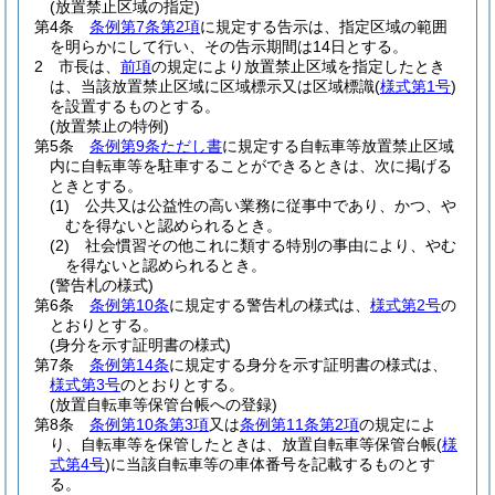
(放置禁止区域の指定)
第4条
条例第7条第2項
に規定する告示は、指定区域の範囲
を明らかにして行い、その告示期間は14日とする。
2
市長は、
前項
の規定により放置禁止区域を指定したとき
は、当該放置禁止区域に区域標示又は区域標識
(
様式第1号
)
を設置するものとする。
(放置禁止の特例)
第5条
条例第9条ただし書
に規定する自転車等放置禁止区域
内に自転車等を駐車することができるときは、次に掲げる
ときとする。
(1)
公共又は公益性の高い業務に従事中であり、かつ、や
むを得ないと認められるとき。
(2)
社会慣習その他これに類する特別の事由により、やむ
を得ないと認められるとき。
(警告札の様式)
第6条
条例第10条
に規定する警告札の様式は、
様式第2号
の
とおりとする。
(身分を示す証明書の様式)
第7条
条例第14条
に規定する身分を示す証明書の様式は、
様式第3号
のとおりとする。
(放置自転車等保管台帳への登録)
第8条
条例第10条第3項
又は
条例第11条第2項
の規定によ
り、自転車等を保管したときは、放置自転車等保管台帳
(
様
式第4号
)
に当該自転車等の車体番号を記載するものとす
る。