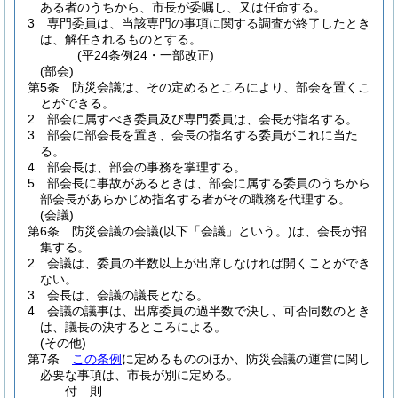
ある者のうちから、市長が委嘱し、又は任命する。
3
専門委員は、当該専門の事項に関する調査が終了したとき
は、解任されるものとする。
(平24条例24・一部改正)
(部会)
第5条
防災会議は、その定めるところにより、部会を置くこ
とができる。
2
部会に属すべき委員及び専門委員は、会長が指名する。
3
部会に部会長を置き、会長の指名する委員がこれに当た
る。
4
部会長は、部会の事務を掌理する。
5
部会長に事故があるときは、部会に属する委員のうちから
部会長があらかじめ指名する者がその職務を代理する。
(会議)
第6条
防災会議の会議
(以下「会議」という。)
は、会長が招
集する。
2
会議は、委員の半数以上が出席しなければ開くことができ
ない。
3
会長は、会議の議長となる。
4
会議の議事は、出席委員の過半数で決し、可否同数のとき
は、議長の決するところによる。
(その他)
第7条
この条例
に定めるもののほか、防災会議の運営に関し
必要な事項は、市長が別に定める。
付
則