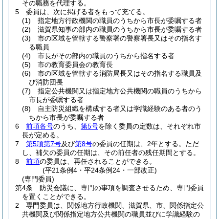
その職務を代理する。
5
委員は、次に掲げる者をもって充てる。
(1)
指定地方行政機関の職員のうちから市長が委嘱する者
(2)
滋賀県知事の部内の職員のうちから市長が委嘱する者
(3)
市の区域を管轄する警察署の警察署長又はその指名す
る職員
(4)
市長がその部内の職員のうちから指名する者
(5)
市の教育委員会の教育長
(6)
市の区域を管轄する消防局長又はその指名する職員及
び消防団長
(7)
指定公共機関又は指定地方公共機関の職員のうちから
市長が委嘱する者
(8)
自主防災組織を構成する者又は学識経験のある者のう
ちから市長が委嘱する者
6
前項各号
のうち、
第5号
を除く委員の定数は、それぞれ市
長が定める。
7
第5項第7号
及び
第8号
の委員の任期は、2年とする。
ただ
し、補欠の委員の任期は、その前任者の残任期間とする。
8
前項
の委員は、再任されることができる。
(平21条例4・平24条例24・一部改正)
(専門委員)
第4条
防災会議に、専門の事項を調査させるため、専門委員
を置くことができる。
2
専門委員は、関係地方行政機関、滋賀県、市、関係指定公
共機関及び関係指定地方公共機関の職員並びに学識経験の