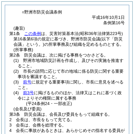
○野洲市防災会議条例
平成16年10月1日
条例第16号
(趣旨)
第1条
この条例
は、災害対策基本法
(昭和36年法律第223号)
第16条第6項の規定に基づき、野洲市防災会議
(以下「防災
会議」という。)
の所掌事務及び組織を定めるものとする。
(所掌事務)
第2条
防災会議は、次に掲げる事務をつかさどる。
(1)
野洲市地域防災計画を作成し、及びその実施を推進す
ること。
(2)
市長の諮問に応じて市の地域に係る防災に関する重要
事項を審議すること。
(3)
前号
に規定する重要事項に関し、市長に意見を述べる
こと。
(4)
前3号
に掲げるもののほか、法律又はこれに基づく政
令によりその権限に属する事務
(平24条例24・一部改正)
(会長及び委員)
第3条
防災会議は、会長及び委員をもって組織する。
2
会長は、市長をもって充てる。
3
会長は、会務を総理する。
4
会長に事故があるときは、あらかじめその指名する委員が