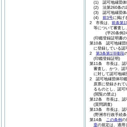
(1)
認可地縁団体
(2)
法第260条
(3)
認可地縁団体
(4)
前3号
に掲げ
2
市長は、
前条第1
等について審査し
(平20条例
(印鑑登録証明書の
第10条
認可地縁団
に登録している認
2
第3条第1項後段
(印鑑登録証明)
第11条
市長は、認
審査し、かつ、認
に対して認可地縁
2
認可地縁団体印
原票に登録されて
るものとし、認可
(閲覧の禁止)
第12条
市長は、認
(質問調査)
第13条
市長は、認
(野洲市行政手続条
第14条
この条例
の
章
の規定は、適用