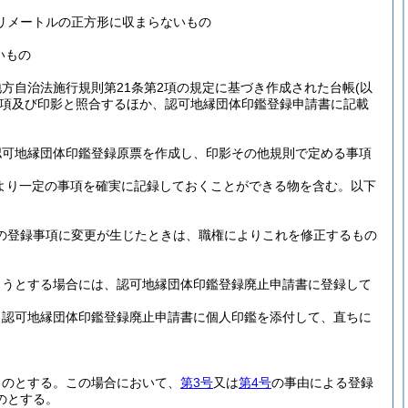
リメートルの正方形に収まらないもの
いもの
方自治法施行規則第21条第2項の規定に基づき作成された台帳
(以
項及び印影と照合するほか、認可地縁団体印鑑登録申請書に記載
認可地縁団体印鑑登録原票を作成し、印影その他規則で定める事項
より一定の事項を確実に記録しておくことができる物を含む。以下
票の登録事項に変更が生じたときは、職権によりこれを修正するもの
。
ようとする場合には、認可地縁団体印鑑登録廃止申請書に登録して
、認可地縁団体印鑑登録廃止申請書に個人印鑑を添付して、直ちに
ものとする。
この場合において、
第3号
又は
第4号
の事由による登録
のとする。