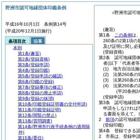
野洲市認可地縁団体印鑑条例
○野洲市認可
平成16年10月1日 条例第14号
(趣旨)
(平成20年12月1日施行)
第1条
この条例
は
260条の2第1項
条項目次
沿革
及び証明に関し必
本則
(登録資格)
第1条
(趣旨)
第2条
認可地縁団
第2条
(登録資格)
者
(以下「代表者等
第3条
(登録申請)
(1)
地方自治法施
第4条
(登録印鑑)
(2)
法第260条
第5条
(登録申請の確認)
(3)
法第260条
第6条
(印鑑の登録)
(4)
法第260条の
第7条
(登録事項の修正)
(平20条例
第8条
(登録の廃止申請)
(登録申請)
第9条
(登録の抹消)
第3条
認可地縁団
第10条
(印鑑登録証明書の交付申請)
申請をしなければ
第11条
(印鑑登録証明)
る書面を添えて、
第12条
(閲覧の禁止)
2
前項
の認可地縁
第13条
(質問調査)
(登録印鑑)
第14条
(野洲市行政手続条例の適用除
第4条
登録できる
外)
2
市長は、登録申
第15条
(委任)