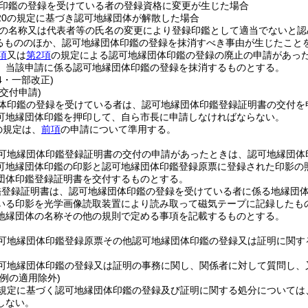
印鑑の登録を受けている者の登録資格に変更が生じた場合
の20の規定に基づき認可地縁団体が解散した場合
の名称又は代表者等の氏名の変更により登録印鑑として適当でないと認
るもののほか、認可地縁団体印鑑の登録を抹消すべき事由が生じたこと
項
又は
第2項
の規定による認可地縁団体印鑑の登録の廃止の申請があっ
、当該申請に係る認可地縁団体印鑑の登録を抹消するものとする。
24・一部改正)
交付申請)
体印鑑の登録を受けている者は、認可地縁団体印鑑登録証明書の交付を
可地縁団体印鑑を押印して、自ら市長に申請しなければならない。
の規定は、
前項
の申請について準用する。
可地縁団体印鑑登録証明書の交付の申請があったときは、認可地縁団体
可地縁団体印鑑の印影と認可地縁団体印鑑登録原票に登録された印影の
団体印鑑登録証明書を交付するものとする。
鑑登録証明書は、認可地縁団体印鑑の登録を受けている者に係る地縁団
いる印影を光学画像読取装置により読み取って磁気テープに記録したも
地縁団体の名称その他の規則で定める事項を記載するものとする。
可地縁団体印鑑登録原票その他認可地縁団体印鑑の登録又は証明に関す
可地縁団体印鑑の登録又は証明の事務に関し、関係者に対して質問し、
例の適用除外)
規定に基づく認可地縁団体印鑑の登録及び証明に関する処分については
しない。