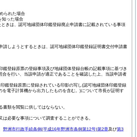
められた場合
を知った場合
たときは、認可地縁団体印鑑登録廃止申請書に記載されている事項
申請しようとするときは、認可地縁団体印鑑登録証明書交付申請書
印鑑登録原票の登録事項及び地縁団体登録台帳の記載事項に基づき
照合を行い、当該申請が適正であることを確認した上、当該申請者
体印鑑登録原票に登録されている印影の写し
(認可地縁団体印鑑登録
のを電子計算機から出力したものを含む。)
について市長が証明す
る書類を閲覧に供してはならない。
又は必要な事項について調査することができる。
、
野洲市行政手続条例
(平成16年野洲市条例第12号)
第2章
及び
第3