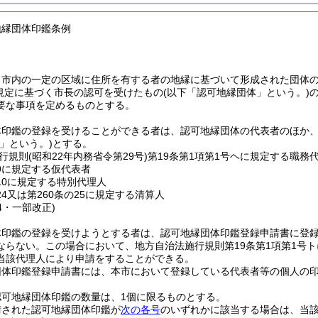
地縁団体印鑑条例
、市内の一定の区域に住所を有する者の地縁に基づいて形成された団体
の規定に基づく市長の認可を受けたもの
(以下「認可地縁団体」という。)
要な事項を定めるものとする。
体印鑑の登録を受けることができる者は、認可地縁団体の代表者のほか
」という。)
とする。
行規則
(昭和22年内務省令第29号)
第19条第1項第1号ヘに規定する職務
の9に規定する仮代表者
の10に規定する特別代理人
24又は第260条の25に規定する清算人
24・一部改正)
体印鑑の登録を受けようとする者は、認可地縁団体印鑑登録申請書に登
ならない。
この場合において、地方自治法施行規則第19条第1項第1号
当該代理人により申請をすることができる。
団体印鑑登録申請書には、本市において登録している代表者等の個人の
認可地縁団体印鑑の数量は、1個に限るものとする。
請された認可地縁団体印鑑が
次の各号
のいずれかに該当する場合は、当