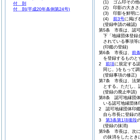
(1)
ゴム印その他
付 則
(2)
印影の大きさ
付 則
(平成20年条例第24号)
(3)
印影を鮮明に
(4)
前3号
に掲げ
(登録申請の確認)
第5条
市長は、認
下「地縁団体登録
されている事項等
(印鑑の登録)
第6条
市長は、
前
を登録するものと
2
前項
に規定する
同じ。)
をもって調
(登録事項の修正)
第7条
市長は、法第
とする。
ただし、
(登録の廃止申請)
第8条
認可地縁団
いる認可地縁団体
2
認可地縁団体印
自ら市長に登録の
3
第3条第1項後段
(登録の抹消)
第9条
市長は、次
の抹消をしたとき