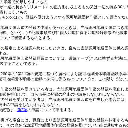
の印鑑で変形しやすいもの
が一辺の長さ8ミリメートルの正方形に収まるもの又は一辺の長さ30ミ
表しにくいもの
るもののほか、登録を受けようとする認可地縁団体印鑑として適当でな
可地縁団体印鑑の登録の申請があったときは、当該認可地縁団体につき地
台帳」という。)
の記載事項並びに個人印鑑に係る印鑑登録原票の記載事
について審査するものとする。
条
の規定による確認を終わったときは、直ちに当該認可地縁団体に係る
する。
認可地縁団体印鑑登録原票については、磁気テープ
(これに準ずる方法に
製することができる。
260条の2第11項の規定に基づく届出により認可地縁団体印鑑登録原
認可地縁団体印鑑の登録の抹消に係るものについては、この限りでない
体印鑑の登録を受けている者は、当該認可地縁団体印鑑の登録を廃止し
印鑑を押印して、自ら市長に登録の廃止の申請をしなければならない。
鑑の登録を受けている者は、当該認可地縁団体印鑑を亡失した場合には
廃止の申請をしなければならない。
の規定は、
前2項
の申請について準用する。
に掲げる場合には、職権により当該認可地縁団体印鑑の登録を抹消する
は、その旨を当該認可地縁団体印鑑の登録を受けていた者に通知するも