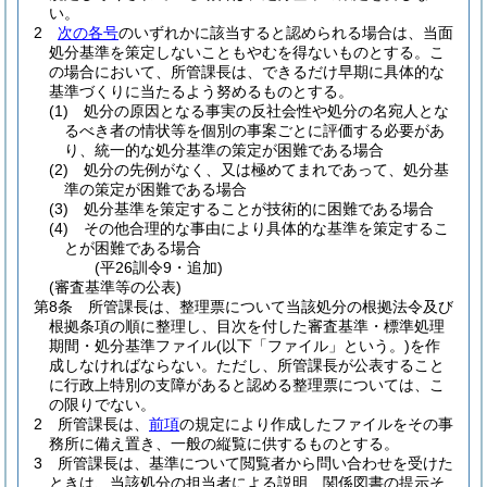
い。
2
次の各号
のいずれかに該当すると認められる場合は、当面
処分基準を策定しないこともやむを得ないものとする。
こ
の場合において、所管課長は、できるだけ早期に具体的な
基準づくりに当たるよう努めるものとする。
(1)
処分の原因となる事実の反社会性や処分の名宛人とな
るべき者の情状等を個別の事案ごとに評価する必要があ
り、統一的な処分基準の策定が困難である場合
(2)
処分の先例がなく、又は極めてまれであって、処分基
準の策定が困難である場合
(3)
処分基準を策定することが技術的に困難である場合
(4)
その他合理的な事由により具体的な基準を策定するこ
とが困難である場合
(平26訓令9・追加)
(審査基準等の公表)
第8条
所管課長は、整理票について当該処分の根拠法令及び
根拠条項の順に整理し、目次を付した審査基準・標準処理
期間・処分基準ファイル
(以下「ファイル」という。)
を作
成しなければならない。
ただし、所管課長が公表すること
に行政上特別の支障があると認める整理票については、こ
の限りでない。
2
所管課長は、
前項
の規定により作成したファイルをその事
務所に備え置き、一般の縦覧に供するものとする。
3
所管課長は、基準について閲覧者から問い合わせを受けた
ときは、当該処分の担当者による説明、関係図書の提示そ