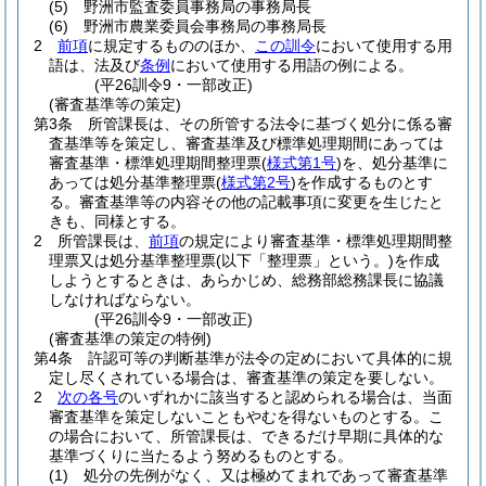
(5)
野洲市監査委員事務局の事務局長
(6)
野洲市農業委員会事務局の事務局長
2
前項
に規定するもののほか、
この訓令
において使用する用
語は、法及び
条例
において使用する用語の例による。
(平26訓令9・一部改正)
(審査基準等の策定)
第3条
所管課長は、その所管する法令に基づく処分に係る審
査基準等を策定し、審査基準及び標準処理期間にあっては
審査基準・標準処理期間整理票
(
様式第1号
)
を、処分基準に
あっては処分基準整理票
(
様式第2号
)
を作成するものとす
る。
審査基準等の内容その他の記載事項に変更を生じたと
きも、同様とする。
2
所管課長は、
前項
の規定により審査基準・標準処理期間整
理票又は処分基準整理票
(以下「整理票」という。)
を作成
しようとするときは、あらかじめ、総務部総務課長に協議
しなければならない。
(平26訓令9・一部改正)
(審査基準の策定の特例)
第4条
許認可等の判断基準が法令の定めにおいて具体的に規
定し尽くされている場合は、審査基準の策定を要しない。
2
次の各号
のいずれかに該当すると認められる場合は、当面
審査基準を策定しないこともやむを得ないものとする。
こ
の場合において、所管課長は、できるだけ早期に具体的な
基準づくりに当たるよう努めるものとする。
(1)
処分の先例がなく、又は極めてまれであって審査基準