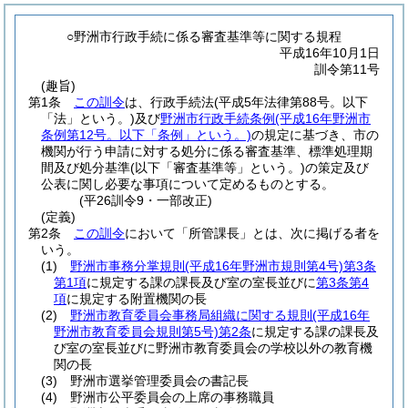
○野洲市行政手続に係る審査基準等に関する規程
平成16年10月1日
訓令第11号
(趣旨)
第1条
この訓令
は、行政手続法
(平成5年法律第88号。以下
「法」という。)
及び
野洲市行政手続条例
(平成16年野洲市
条例第12号。以下「条例」という。)
の規定に基づき、市の
機関が行う申請に対する処分に係る審査基準、標準処理期
間及び処分基準
(以下「審査基準等」という。)
の策定及び
公表に関し必要な事項について定めるものとする。
(平26訓令9・一部改正)
(定義)
第2条
この訓令
において「所管課長」とは、次に掲げる者を
いう。
(1)
野洲市事務分掌規則
(平成16年野洲市規則第4号)
第3条
第1項
に規定する課の課長及び室の室長並びに
第3条第4
項
に規定する附置機関の長
(2)
野洲市教育委員会事務局組織に関する規則
(平成16年
野洲市教育委員会規則第5号)
第2条
に規定する課の課長及
び室の室長並びに野洲市教育委員会の学校以外の教育機
関の長
(3)
野洲市選挙管理委員会の書記長
(4)
野洲市公平委員会の上席の事務職員