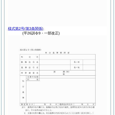
様式第2号
(第3条関係)
(平26訓令9・一部改正)