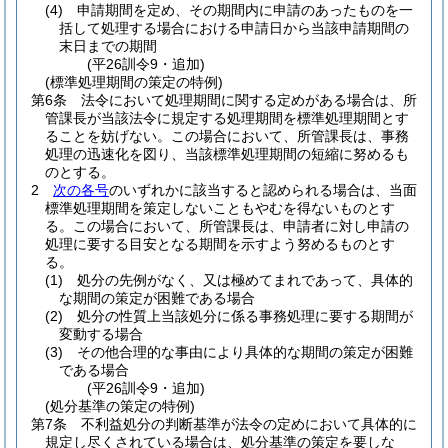
(4)
申請期間を定め、その期間内に申請のあったものを一
括して処理する場合における申請日から当該申請期間の
末日までの期間
(平26訓令9・追加)
(標準処理期間の策定の特例)
第6条
法令において処理期間に関する定めがある場合は、所
管課長が当該法令に規定する処理期間を標準処理期間とす
ることを妨げない。
この場合において、所管課長は、事務
処理の迅速化を図り、当該標準処理期間の短縮に努めるも
のとする。
2
次の各号
のいずれかに該当すると認められる場合は、当面
標準処理期間を策定しないこともやむを得ないものとす
る。
この場合において、所管課長は、申請者に対し申請の
処理に要する目安となる期間を示すよう努めるものとす
る。
(1)
処分の先例がなく、又は極めてまれであって、具体的
な期間の策定が困難である場合
(2)
処分の性質上当該処分に係る事務処理に要する期間が
変動する場合
(3)
その他合理的な事由により具体的な期間の策定が困難
である場合
(平26訓令9・追加)
(処分基準の策定の特例)
第7条
不利益処分の判断基準が法令の定めにおいて具体的に
規定し尽くされている場合は、処分基準の策定を要しな