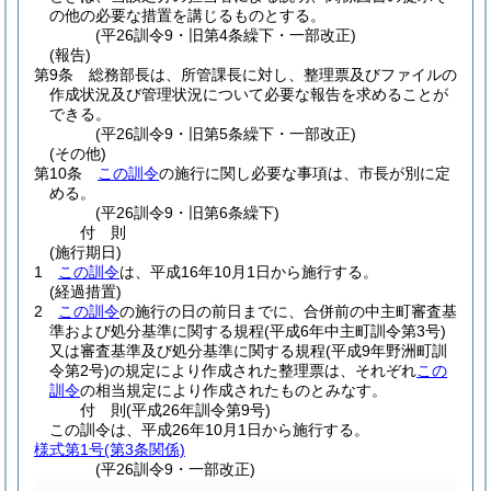
の他の必要な措置を講じるものとする。
(平26訓令9・旧第4条繰下・一部改正)
(報告)
第9条
総務部長は、所管課長に対し、整理票及びファイルの
作成状況及び管理状況について必要な報告を求めることが
できる。
(平26訓令9・旧第5条繰下・一部改正)
(その他)
第10条
この訓令
の施行に関し必要な事項は、市長が別に定
める。
(平26訓令9・旧第6条繰下)
付
則
(施行期日)
1
この訓令
は、平成16年10月1日から施行する。
(経過措置)
2
この訓令
の施行の日の前日までに、合併前の中主町審査基
準および処分基準に関する規程
(平成6年中主町訓令第3号)
又は審査基準及び処分基準に関する規程
(平成9年野洲町訓
令第2号)
の規定により作成された整理票は、それぞれ
この
訓令
の相当規定により作成されたものとみなす。
付
則
(平成26年
訓令第9号)
この訓令は、平成26年10月1日から施行する。
様式第1号
(第3条関係)
(平26訓令9・一部改正)