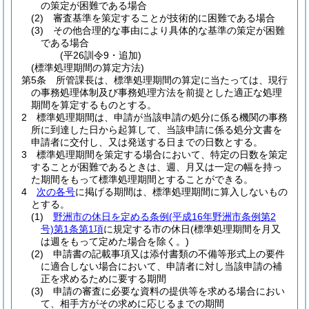
の策定が困難である場合
(2)
審査基準を策定することが技術的に困難である場合
(3)
その他合理的な事由により具体的な基準の策定が困難
である場合
(平26訓令9・追加)
(標準処理期間の算定方法)
第5条
所管課長は、標準処理期間の算定に当たっては、現行
の事務処理体制及び事務処理方法を前提とした適正な処理
期間を算定するものとする。
2
標準処理期間は、申請が当該申請の処分に係る機関の事務
所に到達した日から起算して、当該申請に係る処分文書を
申請者に交付し、又は発送する日までの日数とする。
3
標準処理期間を策定する場合において、特定の日数を策定
することが困難であるときは、週、月又は一定の幅を持っ
た期間をもって標準処理期間とすることができる。
4
次の各号
に掲げる期間は、標準処理期間に算入しないもの
とする。
(1)
野洲市の休日を定める条例
(平成16年野洲市条例第2
号)
第1条第1項
に規定する市の休日
(標準処理期間を月又
は週をもって定めた場合を除く。)
(2)
申請書の記載事項又は添付書類の不備等形式上の要件
に適合しない場合において、申請者に対し当該申請の補
正を求めるために要する期間
(3)
申請の審査に必要な資料の提供等を求める場合におい
て、相手方がその求めに応じるまでの期間